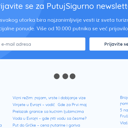
rijavite se za PutujSigurno newslett
svakog utorka bira najzanimljivije vesti iz sveta turi
ijalne ponude. Više od 10.000 putnika se već prijavilo.
Prijavite s
Broj
Vizni režim: pojam, vrste i dobijanje vize
pom
Vinjete u Evropi – vodič
Gde za Prvi maj
5 na
Prelazak granice sa kućnim ljubimcima
Fru
Voda u Evropi – gde piti vodu sa česme?
Vlaš
a
Put do Grčke – cena putarine i goriva