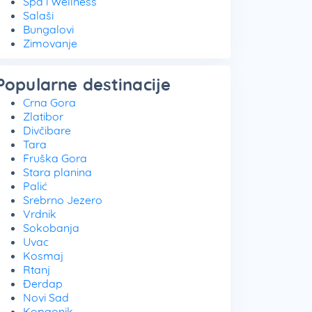
Spa i Wellness
Salaši
Bungalovi
Zimovanje
Popularne destinacije
Crna Gora
Zlatibor
Divčibare
Tara
Fruška Gora
Stara planina
Palić
Srebrno Jezero
Vrdnik
Sokobanja
Uvac
Kosmaj
Rtanj
Đerdap
Novi Sad
Kopaonik