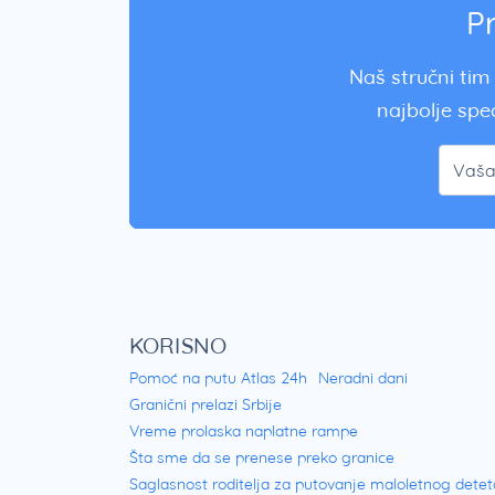
P
Naš stručni tim 
najbolje spec
KORISNO
Pomoć na putu Atlas 24h
Neradni dani
Granični prelazi Srbije
Vreme prolaska naplatne rampe
Šta sme da se prenese preko granice
Saglasnost roditelja za putovanje maloletnog detet