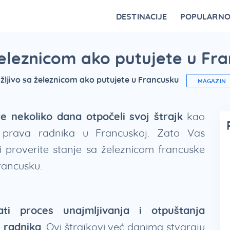
DESTINACIJE
POPULARN
Vrnjačka Banja
Bovansko jezero
Ovčar Banja
Bajina Bašta
Gornji Milanovac
Belocrkvanska jezera
Restorani na Zlatiboru i specijaliteti
Fruška Gora – kulturna riznica Srbije
Divčibare kao atraktivna destinacija
Vidikovci na Tari za najlepši p
 železnicom ako putujete u Fr
ažljivo sa železnicom ako putujete u Francusku
MAGAZIN
e nekoliko dana otpočeli svoj štrajk
kao
 prava radnika u Francuskoj. Zato Vas
proverite stanje sa železnicom francuske
rancusku.
ti proces unajmljivanja i otpuštanja
t radnika
. Ovi štrajkovi već danima stvaraju