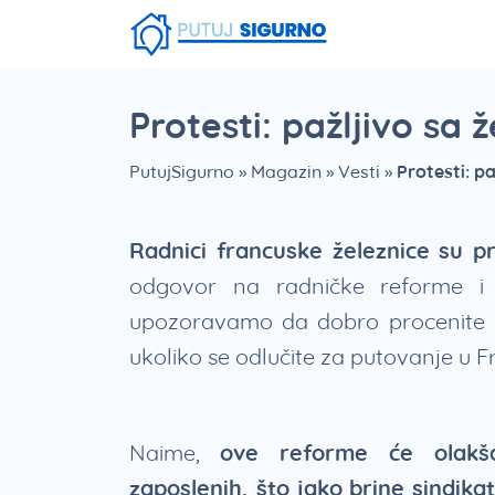
Fruška Gora
Stara planina
Smešna strana putovanja
Srebrno Jezero
Vlasinsko jezero
Zaovinsko jezero
Borsko jezero
Protesti: pažljivo sa
PutujSigurno
»
Magazin
»
Vesti
»
Protesti: p
Radnici francuske železnice su pr
odgovor na radničke reforme i
upozoravamo da dobro procenite i 
ukoliko se odlučite za putovanje u F
Naime,
ove reforme će olakša
zaposlenih, što jako brine sindika