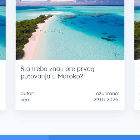
Šta treba znati pre prvog
putovanja u Maroko?
:
autor:
ažurirano:
.
seo
29.07.2026.