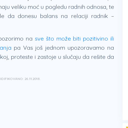
imaju veliku moć u pogledu radnih odnosa, te
le da donesu balans na relaciji radnik –
 upozorimo na
sve što može biti pozitivino ili
anja
pa Vas još jednom upozoravamo na
j, proteste i zastoje u slučaju da rešite da
DIFIKOVANO: 26.11.2018.