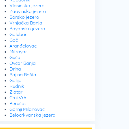
Vlasinsko jezero
Zaovinsko jezero
Borsko jezero
Vrnjačka Banja
Bovansko jezero
Golubac
Goč
Aranđelovac
Mitrovac
Guča
Ovčar Banja
Drina
Bajina Bašta
Golija
Rudnik
Zlatar
Crni Vrh
Perućac
Gornji Milanovac
Belocrkvanska jezera