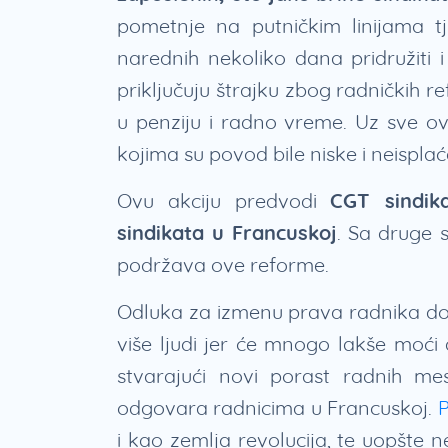
pometnje na putničkim linijama t
narednih nekoliko dana pridružiti 
priključuju štrajku zbog radničkih 
u penziju i radno vreme. Uz sve ovo,
kojima su povod bile niske i neisplać
Ovu akciju predvodi
CGT sindik
sindikata u Francuskoj
. Sa druge 
podržava ove reforme.
Odluka za izmenu prava radnika don
više ljudi jer će mnogo lakše moći
stvarajući novi porast radnih mes
odgovara radnicima u Francuskoj.
P
i kao zemlja revolucija, te uopšte n