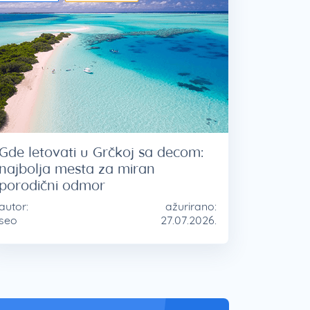
Gde letovati u Grčkoj sa decom:
najbolja mesta za miran
porodični odmor
autor:
ažurirano:
seo
27.07.2026.