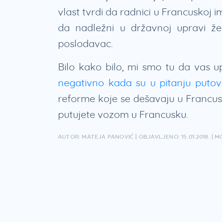
vlast tvrdi da radnici u Francuskoj 
da nadležni u državnoj upravi že
poslodavac.
Bilo kako bilo, mi smo tu da vas
negativno kada su u pitanju putov
reforme koje se dešavaju u Francusko
putujete vozom u Francusku.
AUTOR: MATEJA PANOVIĆ | OBJAVLJENO: 15.01.2018. | MO