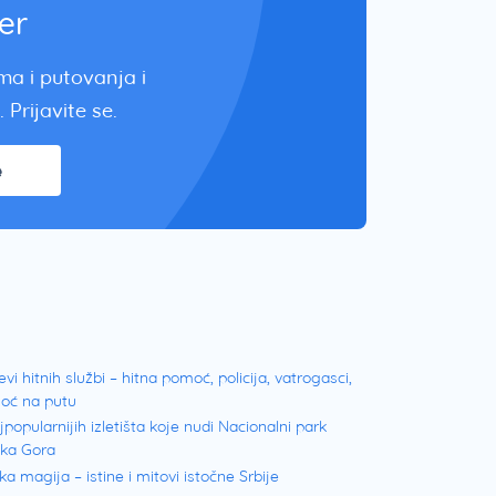
er
zma i putovanja i
 Prijavite se.
e
evi hitnih službi – hitna pomoć, policija, vatrogasci,
oć na putu
jpopularnijih izletišta koje nudi Nacionalni park
ška Gora
ka magija – istine i mitovi istočne Srbije