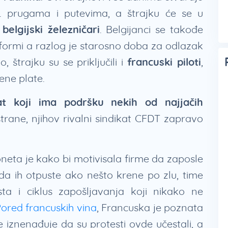
j. prugama i putevima, a štrajku će se u
i
belgijski železničari
. Belgijanci se takođe
reformi a razlog je starosno doba za odlazak
 štrajku su se priključili i
francuski piloti
,
ene plate.
at koji ima podršku nekih od najjačih
strane, njihov rivalni sindikat CFDT zapravo
eta je kako bi motivisala firme da zaposle
 da ih otpuste ako nešto krene po zlu, time
ta i ciklus zapošljavanja koji nikako ne
ored francuskih vina
, Francuska je poznata
e iznenađuje da su protesti ovde učestali, a