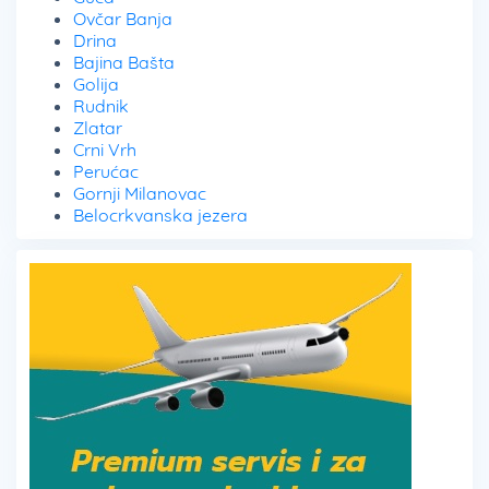
Ovčar Banja
Drina
Bajina Bašta
Golija
Rudnik
Zlatar
Crni Vrh
Perućac
Gornji Milanovac
Belocrkvanska jezera