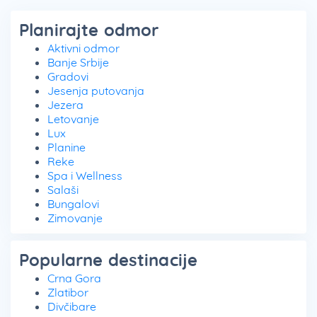
Planirajte odmor
Aktivni odmor
Banje Srbije
Gradovi
Jesenja putovanja
Jezera
Letovanje
Lux
Planine
Reke
Spa i Wellness
Salaši
Bungalovi
Zimovanje
Popularne destinacije
Crna Gora
Zlatibor
Divčibare