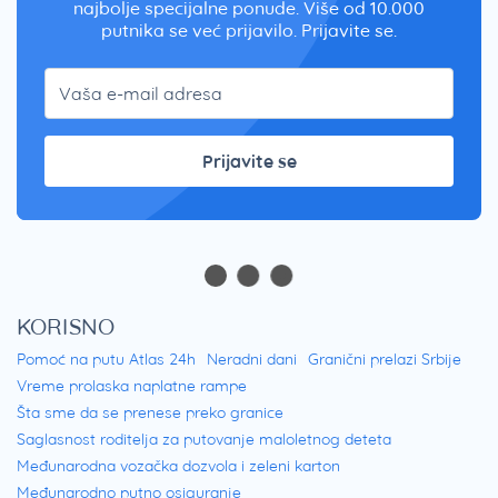
najbolje specijalne ponude. Više od 10.000
putnika se već prijavilo. Prijavite se.
Prijavite se
KORISNO
Pomoć na putu Atlas 24h
Neradni dani
Granični prelazi Srbije
Vreme prolaska naplatne rampe
Šta sme da se prenese preko granice
Saglasnost roditelja za putovanje maloletnog deteta
Međunarodna vozačka dozvola i zeleni karton
Međunarodno putno osiguranje