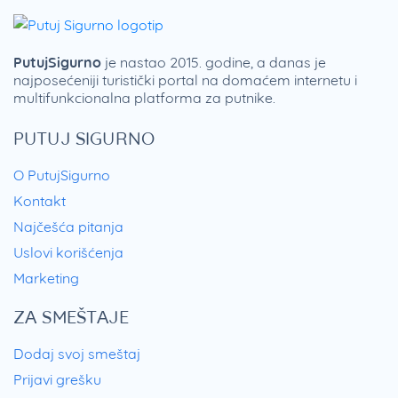
PutujSigurno
je nastao 2015. godine, a danas je
najposećeniji turistički portal na domaćem internetu i
multifunkcionalna platforma za putnike.
PUTUJ SIGURNO
O PutujSigurno
Kontakt
Najčešća pitanja
Uslovi korišćenja
Marketing
ZA SMEŠTAJE
Dodaj svoj smeštaj
Prijavi grešku