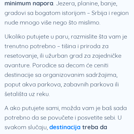
minimum napora
. Jezera, planine, banje,
gradovi sa bogatom istorijom – Srbija i region
nude mnogo više nego što mislimo.
Ukoliko putujete u paru, razmislite šta vam je
trenutno potrebno – tišina i priroda za
resetovanje, ili užurban grad za zajedničke
avanture. Porodice sa decom će ceniti
destinacije sa organizovanim sadržajima,
poput akva parkova, zabavnih parkova ili
šetališta uz reku.
A ako putujete sami, možda vam je baš sada
potrebno da se povučete i posvetite sebi. U
svakom slučaju,
destinacija
treba da