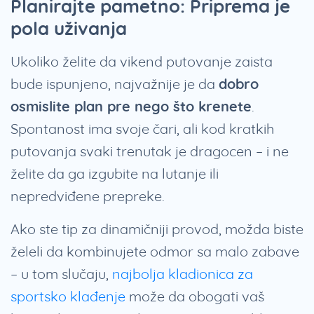
Planirajte pametno: Priprema je
pola uživanja
Ukoliko želite da vikend putovanje zaista
bude ispunjeno, najvažnije je da
dobro
osmislite plan pre nego što krenete
.
Spontanost ima svoje čari, ali kod kratkih
putovanja svaki trenutak je dragocen – i ne
želite da ga izgubite na lutanje ili
nepredviđene prepreke.
Ako ste tip za dinamičniji provod, možda biste
želeli da kombinujete odmor sa malo zabave
– u tom slučaju,
najbolja kladionica za
sportsko klađenje
može da obogati vaš