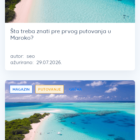
Šta treba znati pre prvog putovanja u
Maroko?
autor:
seo
ažurirano:
29.07.2026.
MAGAZIN
PUTOVANJE
GRČKA