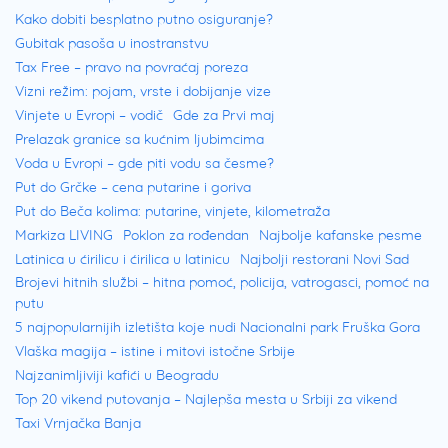
Kako dobiti besplatno putno osiguranje?
Gubitak pasoša u inostranstvu
Tax Free – pravo na povraćaj poreza
Vizni režim: pojam, vrste i dobijanje vize
Vinjete u Evropi – vodič
Gde za Prvi maj
Prelazak granice sa kućnim ljubimcima
Voda u Evropi – gde piti vodu sa česme?
Put do Grčke – cena putarine i goriva
Put do Beča kolima: putarine, vinjete, kilometraža
Markiza LIVING
Poklon za rođendan
Najbolje kafanske pesme
Latinica u ćirilicu i ćirilica u latinicu
Najbolji restorani Novi Sad
Brojevi hitnih službi – hitna pomoć, policija, vatrogasci, pomoć na
putu
5 najpopularnijih izletišta koje nudi Nacionalni park Fruška Gora
Vlaška magija – istine i mitovi istočne Srbije
Najzanimljiviji kafići u Beogradu
Top 20 vikend putovanja – Najlepša mesta u Srbiji za vikend
Taxi Vrnjačka Banja