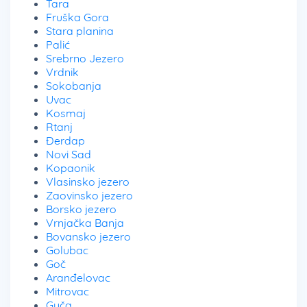
Tara
Fruška Gora
Stara planina
Palić
Srebrno Jezero
Vrdnik
Sokobanja
Uvac
Kosmaj
Rtanj
Đerdap
Novi Sad
Kopaonik
Vlasinsko jezero
Zaovinsko jezero
Borsko jezero
Vrnjačka Banja
Bovansko jezero
Golubac
Goč
Aranđelovac
Mitrovac
Guča