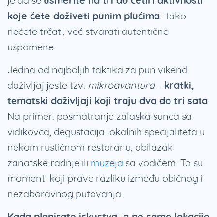
je da se
usmerite na tri do četiri aktivnosti
koje ćete doživeti punim plućima
. Tako
nećete trčati, već stvarati autentične
uspomene.
Jedna od najboljih taktika za pun vikend
doživljaj jeste tzv.
mikroavantura
–
kratki,
tematski doživljaji koji traju dva do tri sata
.
Na primer: posmatranje zalaska sunca sa
vidikovca, degustacija lokalnih specijaliteta u
nekom rustičnom restoranu, obilazak
zanatske radnje ili
muzeja
sa vodičem. To su
momenti koji prave razliku između običnog i
nezaboravnog putovanja.
Kada planirate iskustva, a ne samo lokacije