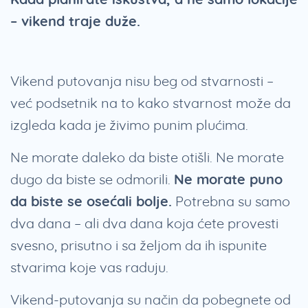
– vikend traje duže.
Vikend putovanja nisu beg od stvarnosti –
već podsetnik na to kako stvarnost može da
izgleda kada je živimo punim plućima.
Ne morate daleko da biste otišli. Ne morate
dugo da biste se odmorili.
Ne morate puno
da biste se osećali bolje.
Potrebna su samo
dva dana – ali dva dana koja ćete provesti
svesno, prisutno i sa željom da ih ispunite
stvarima koje vas raduju.
Vikend-putovanja su način da pobegnete od