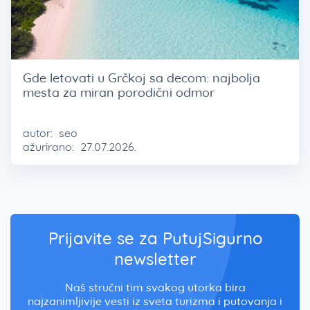
Gde letovati u Grčkoj sa decom: najbolja
mesta za miran porodični odmor
autor:
seo
ažurirano:
27.07.2026.
Prijavite se za PutujSigurno
newsletter
Naš stručni tim svakog utorka bira
najzanimljivije vesti iz sveta turizma i putovanja i