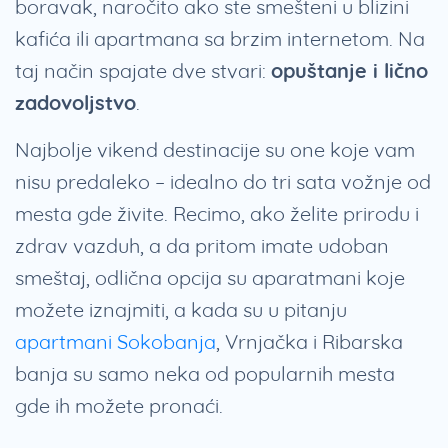
boravak, naročito ako ste smešteni u blizini
kafića ili apartmana sa brzim internetom. Na
taj način spajate dve stvari:
opuštanje i lično
zadovoljstvo
.
Najbolje vikend destinacije su one koje vam
nisu predaleko – idealno do tri sata vožnje od
mesta gde živite. Recimo, ako želite prirodu i
zdrav vazduh, a da pritom imate udoban
smeštaj, odlična opcija su aparatmani koje
možete iznajmiti, a kada su u pitanju
apartmani Sokobanja
, Vrnjačka i Ribarska
banja su samo neka od popularnih mesta
gde ih možete pronaći.