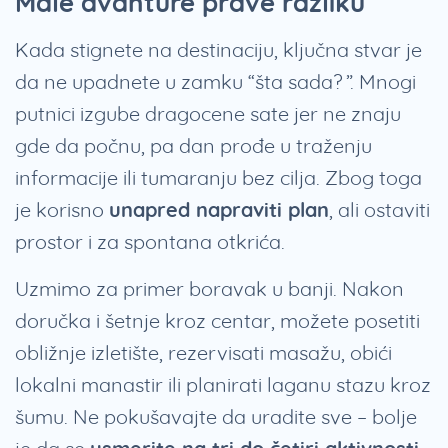
Male avanture prave razliku
Kada stignete na destinaciju, ključna stvar je
da ne upadnete u zamku “šta sada?”. Mnogi
putnici izgube dragocene sate jer ne znaju
gde da počnu, pa dan prođe u traženju
informacije ili tumaranju bez cilja. Zbog toga
je korisno
unapred napraviti plan
, ali ostaviti
prostor i za spontana otkrića.
Uzmimo za primer boravak u banji. Nakon
doručka i šetnje kroz centar, možete posetiti
obližnje izletište, rezervisati masažu, obići
lokalni manastir ili planirati laganu stazu kroz
šumu. Ne pokušavajte da uradite sve – bolje