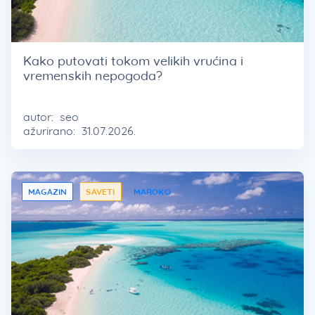
Kako putovati tokom velikih vrućina i
vremenskih nepogoda?
autor:
seo
ažurirano:
31.07.2026.
MAGAZIN
SAVETI
MAROKO