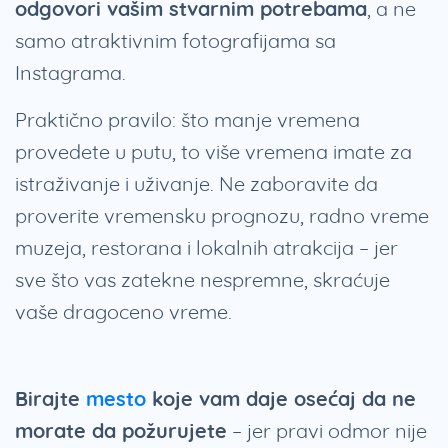
odgovori vašim stvarnim potrebama
, a ne
samo atraktivnim fotografijama sa
Instagrama.
Praktično pravilo: što manje vremena
provedete u putu, to više vremena imate za
istraživanje i uživanje. Ne zaboravite da
proverite vremensku prognozu, radno vreme
muzeja, restorana i lokalnih atrakcija – jer
sve što vas zatekne nespremne, skraćuje
vaše dragoceno vreme.
Birajte
mesto
koje vam daje osećaj da ne
morate da požurujete
– jer pravi odmor nije