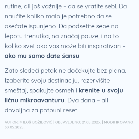
rutine, ali još važnije – da se vratite sebi. Da
naučite koliko malo je potrebno da se
osećate ispunjeno. Da podsetite sebe na
lepotu trenutka, na značaj pauze, i na to
koliko svet oko vas može biti inspirativan –
ako mu samo date šansu
.
Zato sledeći petak ne dočekujte bez plana.
Izaberite svoju destinaciju, rezervišite
smeštaj, spakujte osmeh i
krenite u svoju
ličnu mikroavanturu
. Dva dana – ali
dovoljna za potpuni reset.
AUTOR: MILOŠ BOŽILOVIĆ | OBJAVLJENO: 21.05.2025. | MODIFIKOVANO:
30.05.2025.