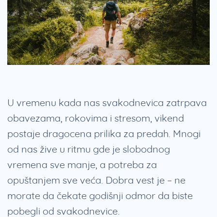
U vremenu kada nas svakodnevica zatrpava
obavezama, rokovima i stresom, vikend
postaje dragocena prilika za predah. Mnogi
od nas žive u ritmu gde je slobodnog
vremena sve manje, a potreba za
opuštanjem sve veća. Dobra vest je – ne
morate da čekate godišnji odmor da biste
pobegli od svakodnevice.