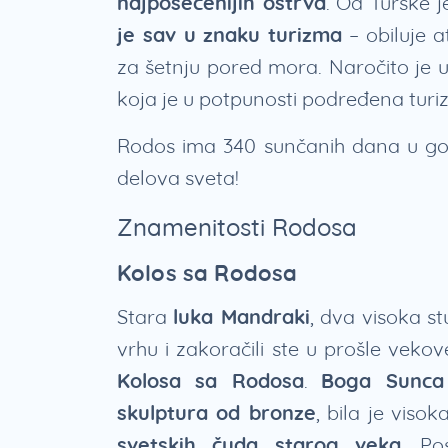
najposećenijih ostrva
. Od Turske j
je sav u znaku turizma
– obiluje a
za šetnju pored mora. Naročito je 
koja je u potpunosti podređena turi
Rodos ima 340 sunčanih dana u godin
delova sveta!
Znamenitosti Rodosa
Kolos sa Rodosa
Stara
luka Mandraki
, dva visoka s
vrhu i zakoračili ste u prošle veko
Kolosa sa Rodosa
.
Boga Sunca 
skulptura od bronze
, bila je viso
svetskih čuda starog veka
. Po