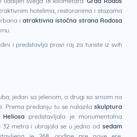
e udaljen svega 18 kilometara.
Grad Rodos
traktivnim hotelima, restoranima i stazama
urbana i
atraktivna istočna strana
Rodosa
zmu.
i i predstavlja pravi raj za turiste iz svih
tuba, jedan sa jelenom, a drugi sa srnom na
ve. Prema predanju tu se nalazila
skulptura
Heliosa
predstavljala je monumentalna
ka 32 metra i ubrajala se u jedno od
sedam
stavljena je 268. godine pre nove ere.