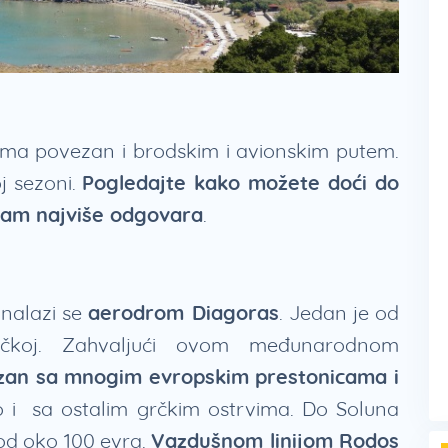
ima povezan i brodskim i avionskim putem.
oj sezoni.
Pogledajte kako možete doći do
 vam najviše odgovara
.
nalazi se
aerodrom Diagoras
. Jedan je od
rčkoj. Zahvaljući ovom međunarodnom
ezan sa mnogim evropskim prestonicama i
o i sa ostalim grčkim ostrvima. Do Soluna
 od oko 100 evra.
Vazdušnom linijom Rodos