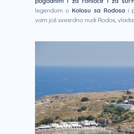
pogodnim i za ronioce i za sur
legendom o
Kolosu sa Rodosa
i
vam još svesrdno nudi Rodos, vlad