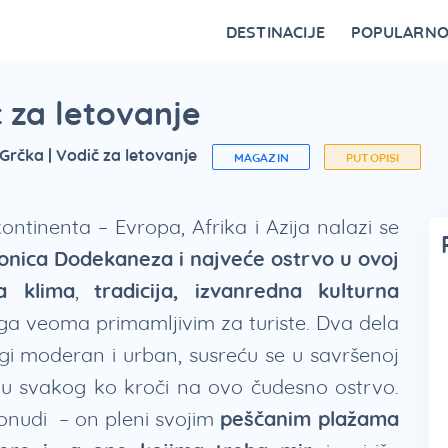
DESTINACIJE
POPULARN
Vrnjačka Banja
Bovansko jezero
Ovčar Banja
Bajina Bašta
Gornji Milanovac
Belocrkvanska jezera
Restorani na Zlatiboru i specijaliteti
Fruška Gora – kulturna riznica Srbije
Divčibare kao atraktivna destinacija
Vidikovci na Tari za najlepši p
 za letovanje
Grčka | Vodič za letovanje
MAGAZIN
PUTOPISI
ntinenta – Evropa, Afrika i Azija nalazi se
onica Dodekaneza i najveće ostrvo u ovoj
a klima
,
tradicija, izvanredna kulturna
 ga veoma primamljivim za turiste. Dva dela
rugi moderan i urban, susreću se u savršenoj
ju svakog ko kroči na ovo čudesno ostrvo.
nudi – on pleni svojim
peščanim plažama