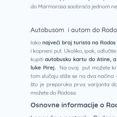
do Marmarasa saobraća jednom ned
Autobusom i autom do Rodo
Iako
najveći broj turista na Rodos
i kopneni put. Ukoliko, ipak, odluč
kupiti
autobusku kartu do Atine,
a
luke Pirej.
Na ovaj put možete kre
tom slučaju stiže se na dva načina –
što je preporuka prva varijanta do
možete do Rodosa.
Osnovne informacije o Ro