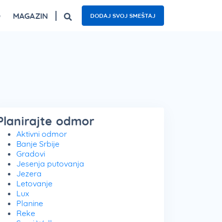
O
MAGAZIN
DODAJ SVOJ SMEŠTAJ
ogled
Fruška gora – top 5 izletišta
Najzanimljiviji kafići u Beogradu
Nacionalni parkovi Srbije – 5 oaza prirode
Planirajte odmor
Aktivni odmor
Banje Srbije
Gradovi
Jesenja putovanja
Jezera
Letovanje
Lux
Planine
Reke