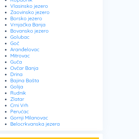
Vlasinsko jezero
Zaovinsko jezero
Borsko jezero
Vrnjačka Banja
Bovansko jezero
Golubac
Goč
Aranđelovac
Mitrovac
Guča
Ovčar Banja
Drina
Bajina Bašta
Golija
Rudnik
Zlatar
Crni Vrh
Perućac
Gornji Milanovac
Belocrkvanska jezera