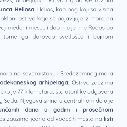
evs, dodeljujući ostrva i gradove raznim
unca Heliosa
. Helios, kao bog koji sa visina
kloni ostrvo koje se pojavljuje iz mora na
svoj medeni mesec i dao mu je ime Rodos po
i tome ga darovao svetlošću i bujnom
mora na severoistoku i Sredozemnog mora
Dodekaneskog arhipelaga.
Ostrvo zauzima
čko je 77 kilometara, što otprilike odgovara
 Sada. Njegova širina u centralnom delu je
nčanih dana u godini i prosečnom
dos zauzima jedno od vodećih mesta na
listi