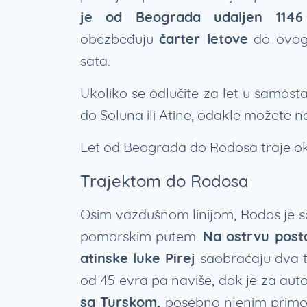
je od Beograda udaljen 1146 
obezbeđuju
čarter letove
do ovog 
sata.
Ukoliko se odlučite za let u samostal
do Soluna ili Atine, odakle možete 
Let od Beograda do Rodosa traje ok
Trajektom do Rodosa
Osim vazdušnom linijom, Rodos je s
pomorskim putem.
Na ostrvu posto
atinske luke Pirej
saobraćaju dva t
od 45 evra pa naviše, dok je za aut
sa Turskom,
posebno njenim primor