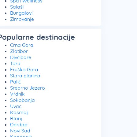
Spa i Wellness
Salaši
Bungalovi
Zimovanje
Popularne destinacije
Crna Gora
Zlatibor
Divčibare
Tara
Fruška Gora
Stara planina
Palić
Srebrno Jezero
Vrdnik
Sokobanja
Uvac
Kosmaj
Rtanj
Đerdap
Novi Sad
Kopaonik