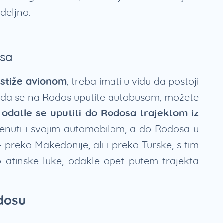
eljno.
sa
 stiže avionom
, treba imati u vidu da postoji
ite da se na Rodos uputite autobusom, možete
 odatle se uputiti do Rodosa trajektom iz
nuti i svojim automobilom, a do Rodosa u
 preko Makedonije, ali i preko Turske, s tim
 atinske luke, odakle opet putem trajekta
dosu