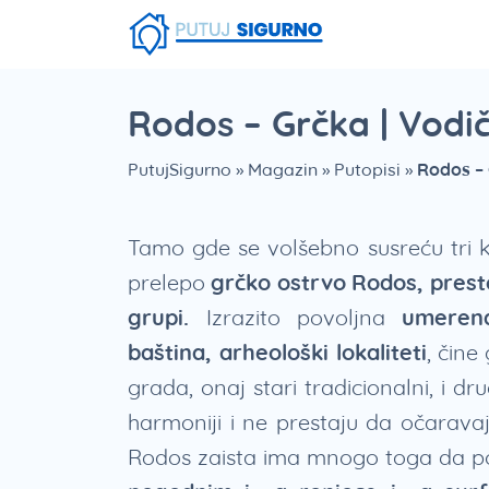
Fruška Gora
Stara planina
Smešna strana putovanja
Srebrno Jezero
Vlasinsko jezero
Zaovinsko jezero
Borsko jezero
Rodos – Grčka | Vodič
PutujSigurno
»
Magazin
»
Putopisi
»
Rodos – 
Tamo gde se volšebno susreću tri ko
prelepo
grčko ostrvo
Rodos, prest
grupi.
Izrazito povoljna
umeren
baština, arheološki lokaliteti
, čine
grada, onaj stari tradicionalni, i d
harmoniji i ne prestaju da očarava
Rodos zaista ima mnogo toga da po