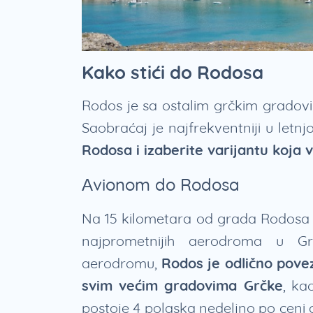
Kako stići do Rodosa
Rodos je sa ostalim grčkim gradov
Saobraćaj je najfrekventniji u letnj
Rodosa i izaberite varijantu koja
Avionom do Rodosa
Na 15 kilometara od grada Rodosa 
najprometnijih aerodroma u G
aerodromu,
Rodos je odlično pov
svim većim gradovima Grčke
, ka
postoje 4 polaska nedeljno po ceni