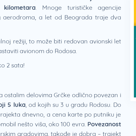
kilometara
. Mnoge turističke agencije
aerodroma, a let od Beograda traje dva
noj režiji, to može biti redovan avionski let
nastaviti avionom do Rodosa.
o 2 sata!
a ostalim delovima Grčke odlično povezan i
ji 5 luka
, od kojih su 3 u gradu Rodosu. Do
rajekta dnevno, a cena karte po putniku je
omobil nešto viša, oko 100 evra.
Povezanost
skim gradovima, takođe je dobra – trajekt