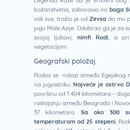
Legenda kaže da je vrhovni bog Z
božanstvima, zaboravio na
boga S
vidi sve, tražio je od
Zevsa
da mu po
jugu Male Azije. Odabrao ga je za 
svojoj ljubavi,
nimfi Rodi
, a pr
vegetacijom.
Geografski položaj
Rodos se nalazi između Egejskog 
na jugoistoku.
Najveće je ostrvo 
površinu od 1 404 kilometara – duga
rastojanju između Beograda i Novog
37 kilometara.
Sa oko 300 su
temperaturom od 25 stepeni
, Ro