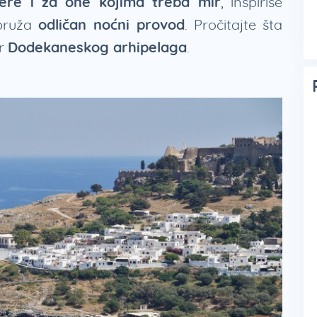
fere i za one kojima treba mir
, inspiriše
 pruža
odličan noćni provod
. Pročitajte šta
ar
Dodekaneskog arhipelaga
.