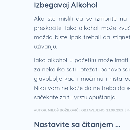
Izbegavaj Alkohol
Ako ste mislili da se izmorite na
preskočite. Iako alkohol može zvuč
možda biste ipak trebali da stigne
uživanju.
Iako alkohol u početku može imati 
za nekoliko sati i otežati ponovo sa
glavobolje kao i mučninu i ništa 
Niko vam ne kaže da ne treba da se
sačekate za tu vrstu opuštanja.
AUTOR: MILOŠ BOŽILOVIĆ | OBJAVLJENO: 23.09.2021. | 
Nastavite sa čitanjem ...