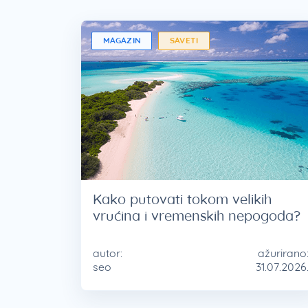
MAGAZIN
SAVETI
Kako putovati tokom velikih
vrućina i vremenskih nepogoda?
autor:
ažurirano
seo
31.07.2026