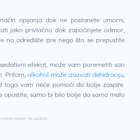
 način opijanja dok ne postanete umorni,
ati jako privlačno dok započinjete odmor,
te na odredište pre nego što se prepustite
sedativni efekat, može vam poremetiti san
n. Pritom,
alkohol može izazvati dehidraciju
,
od toga vam neće pomoći da bolje zaspite.
 opustite, samo bi bilo bolje da samo malo
MODIFIKOVANO: 04.02.2022.