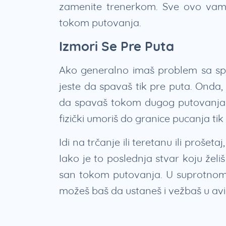
zamenite trenerkom. Sve ovo vam
tokom putovanja.
Izmori Se Pre Puta
Ako generalno imaš problem sa spa
jeste da spavaš tik pre puta. Onda
da spavaš tokom dugog putovanja.
fizički umoriš do granice pucanja tik
Idi na trčanje ili teretanu ili prošeta
Iako je to poslednja stvar koju žel
san tokom putovanja. U suprotnom ć
možeš baš da ustaneš i vežbaš u avi