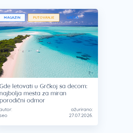
MAGAZIN
PUTOVANJE
GRČKA
Gde letovati u Grčkoj sa decom:
najbolja mesta za miran
porodični odmor
autor:
ažurirano:
seo
27.07.2026.