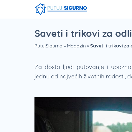
Fruška Gora
Stara planina
Smešna strana putovanja
Srebrno Jezero
Vlasinsko jezero
Zaovinsko jezero
Borsko jezero
Saveti i trikovi za o
PutujSigurno
»
Magazin
»
Saveti i trikovi z
Za dosta ljudi putovanje i upozna
jednu od najvećih životnih radosti, d