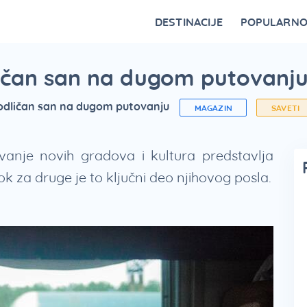
DESTINACIJE
POPULARN
Vrnjačka Banja
Bovansko jezero
Ovčar Banja
Bajina Bašta
Gornji Milanovac
Belocrkvanska jezera
Restorani na Zlatiboru i specijaliteti
Fruška Gora – kulturna riznica Srbije
Divčibare kao atraktivna destinacija
Vidikovci na Tari za najlepši p
dličan san na dugom putovanj
a odličan san na dugom putovanju
MAGAZIN
SAVETI
vanje novih gradova i kultura predstavlja
ok za druge je to ključni deo njihovog posla.