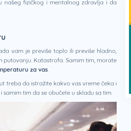
 našeg fizičkog i mentalnog zdravlja i da
ru
a vam je previše toplo ili previše hladno,
m putovanju. Katastrofa. Samim tim, morate
mperaturu za vas
.
t treba da istražite kakvo vas vreme čeka i
 i samim tim da se obučete u skladu sa tim.