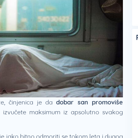
te, činjenica je da
dobar san promoviše
izvučete maksimum iz apsolutno svakog
je jako bitno odmoriti se tokom leta i dugog