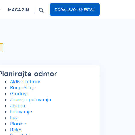
O
MAGAZIN
DODAJ SVOJ SMEŠTAJ
ogled
Fruška gora – top 5 izletišta
Najzanimljiviji kafići u Beogradu
Nacionalni parkovi Srbije – 5 oaza prirode
u
Planirajte odmor
Aktivni odmor
Banje Srbije
Gradovi
Jesenja putovanja
Jezera
Letovanje
Lux
Planine
Reke