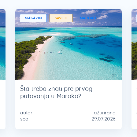
MAGAZIN
SAVETI
MAROKO
Šta treba znati pre prvog
putovanja u Maroko?
:
autor:
ažurirano:
.
seo
29.07.2026.