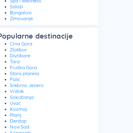
Spa i Wellness
Salaši
Bungalovi
Zimovanje
Popularne destinacije
Crna Gora
Zlatibor
Divčibare
Tara
Fruška Gora
Stara planina
Palić
Srebrno Jezero
Vrdnik
Sokobanja
Uvac
Kosmaj
Rtanj
Đerdap
Novi Sad
Kopaonik