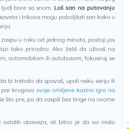
 ljudi bore sa snom.
Loš san na putovanju
r saveta i trikova mogu poboljšati san kako u
anja.
 zaspu u roku od jednog minuta, postoji jos
lazi tako prirodno. Ako želiš da uživaš na
, automobilom ili autobusom, fokusiraj se
 bi trebalo da spavaš, upali neku seriju ili
aj par krugova
svoje omiljene kazino igre na
iše što pre, pa da zaspiš bez brige na ovome
i ostalih obaveza, ali bitno je da svi malo