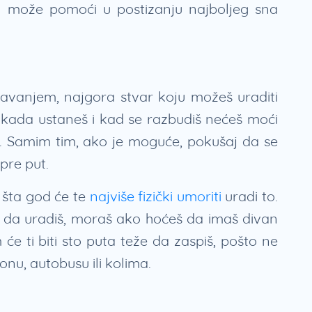
 može pomoći u postizanju najboljeg sna
vanjem, najgora stvar koju možeš uraditi
, kada ustaneš i kad se razbudiš nećeš moći
 Samim tim, ako je moguće, pokušaj da se
 pre put.
j, šta god će te
najviše fizički umoriti
uradi to.
iš da uradiš, moraš ako hoćeš da imaš divan
e ti biti sto puta teže da zaspiš, pošto ne
onu, autobusu ili kolima.