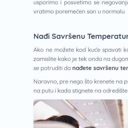
usporimo i posvetimo se negovanju
vratimo poremećen san u normalu.
Nađi Savršenu Temperatu
Ako ne možete kod kuće spavati kad
zamislite kako je tek onda na dugo
se potruditi da
nađete savršenu te
Naravno, pre nego što krenete na pu
na putu i kada stignete na odredište