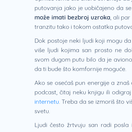
putovanja jako je uobičajeno da se
može imati bezbroj uzroka
, ali pa
tranzitu tako i tokom ostatka putov
Dok postoje neki ljudi koji mogu da
više ljudi kojima san prosto ne do
svom dugom putu bilo da je avionom
da ti bude što komfornije moguće.
Ako se osećaš pun energije a znaš da
podcast, čitaj neku knjigu ili odigr
internetu
. Treba da se izmoriš što v
svetu.
Ljudi često žrtvuju san radi posla 