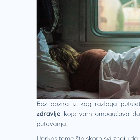
Bez obzira iz kog razloga putuje
zdravlje
koje vam omogućava da 
putovanja.
Uprkos tome što skoro svi znaju da 