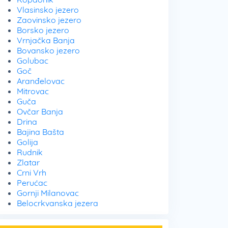
Vlasinsko jezero
Zaovinsko jezero
Borsko jezero
Vrnjačka Banja
Bovansko jezero
Golubac
Goč
Aranđelovac
Mitrovac
Guča
Ovčar Banja
Drina
Bajina Bašta
Golija
Rudnik
Zlatar
Crni Vrh
Perućac
Gornji Milanovac
Belocrkvanska jezera