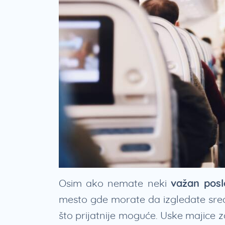
Osim ako nemate neki
važan posl
mesto gde morate da izgledate sređ
što prijatnije moguće. Uske majice 