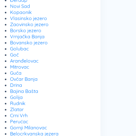
Đerdap
Novi Sad
Kopaonik
Vlasinsko jezero
Zaovinsko jezero
Borsko jezero
Vrnjačka Banja
Bovansko jezero
Golubac
Goč
Aranđelovac
Mitrovac
Guča
Ovčar Banja
Drina
Bajina Bašta
Golija
Rudnik
Zlatar
Crni Vrh
Perućac
Gornji Milanovac
Belocrkvanska jezera