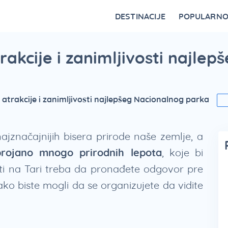
DESTINACIJE
POPULARN
Vrnjačka Banja
Bovansko jezero
Ovčar Banja
Bajina Bašta
Gornji Milanovac
Belocrkvanska jezera
Restorani na Zlatiboru i specijaliteti
Fruška Gora – kulturna riznica Srbije
Divčibare kao atraktivna destinacija
Vidikovci na Tari za najlepši p
trakcije i zanimljivosti najle
– atrakcije i zanimljivosti najlepšeg Nacionalnog parka
ajznačajnijih bisera prirode naše zemlje, a
ojano mnogo prirodnih lepota
, koje bi
deti na Tari treba da pronađete odgovor pre
ko biste mogli da se organizujete da vidite