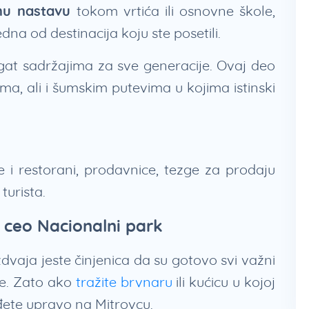
vnu nastavu
tokom vrtića ili osnovne škole,
dna od destinacija koju ste posetili.
at sadržajima za sve generacije. Ovaj deo
ama, ali i šumskim putevima u kojima istinski
i restorani, prodavnice, tezge za prodaju
turista.
a ceo Nacionalni park
dvaja jeste činjenica da su gotovo svi važni
ine. Zato ako
tražite brvnaru
ili kućicu u kojoj
ađete upravo na Mitrovcu.