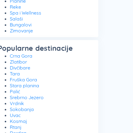
Planine
Reke
Spa i Wellness
Salaši
Bungalovi
Zimovanje
Popularne destinacije
Crna Gora
Zlatibor
Divčibare
Tara
Fruška Gora
Stara planina
Palić
Srebrno Jezero
Vrdnik
Sokobanja
Uvac
Kosmaj
Rtanj