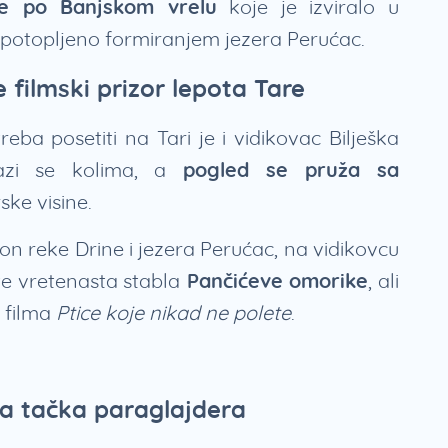
e po Banjskom vrelu
koje je izviralo u
e potopljeno formiranjem jezera Perućac.
 filmski prizor lepota Tare
eba posetiti na Tari je i vidikovac Bilješka
azi se kolima, a
pogled se pruža sa
ke visine.
 reke Drine i jezera Perućac, na vidikovcu
ite vretenasta stabla
Pančićeve omorike
, ali
 filma
Ptice koje nikad ne polete
.
na tačka paraglajdera