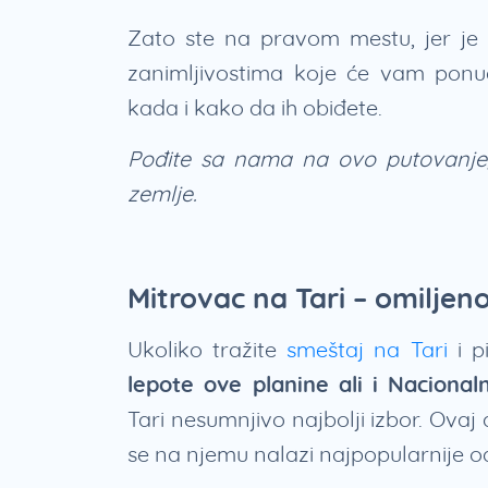
Zato ste na pravom mestu, jer je 
zanimljivostima koje će vam ponu
kada i kako da ih obiđete.
Pođite sa nama na ovo putovanje, 
zemlje.
Mitrovac na Tari – omilje
Ukoliko tražite
smeštaj na Tari
i pi
lepote ove planine ali i Naciona
Tari nesumnjivo najbolji izbor. Ova
se na njemu nalazi najpopularnije o