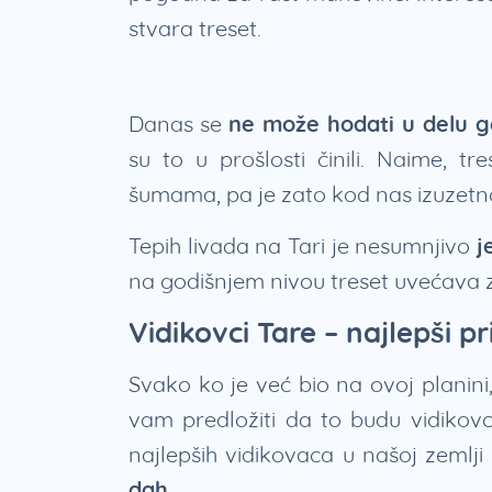
stvara treset.
Danas se
ne može hodati u delu gd
su to u prošlosti činili. Naime, t
šumama, pa je zato kod nas izuzetn
Tepih livada na Tari je nesumnjivo
j
na godišnjem nivou treset uvećava
Vidikovci Tare – najlepši pr
Svako ko je već bio na ovoj planini,
vam predložiti da to budu vidikovc
najlepših vidikovaca u našoj zemlji
dah.