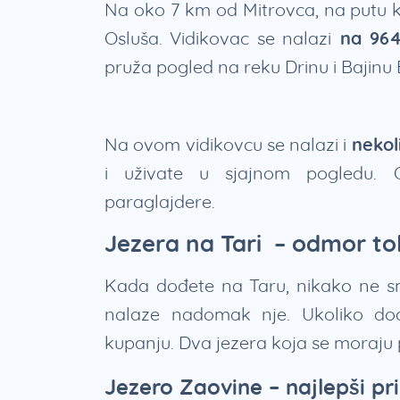
Na oko 7 km od Mitrovca, na putu k
Osluša. Vidikovac se nalazi
na 964
pruža pogled na reku Drinu i Bajinu
Na ovom vidikovcu se nalazi i
nekol
i uživate u sjajnom pogledu. 
paraglajdere.
Jezera na Tari – odmor t
Kada dođete na Taru, nikako ne sm
nalaze nadomak nje. Ukoliko dođ
kupanju. Dva jezera koja se moraju p
Jezero Zaovine – najlepši pr