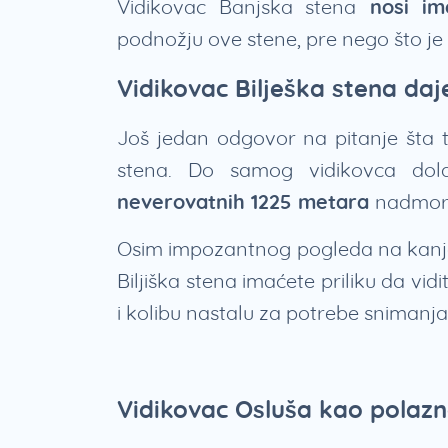
Vidikovac Banjska stena
nosi im
podnožju ove stene, pre nego što j
Vidikovac Bilješka stena daje
Još jedan odgovor na pitanje šta tr
stena. Do samog vidikovca dol
neverovatnih 1225 metara
nadmors
Osim impozantnog pogleda na kanjon
Biljiška stena imaćete priliku da vid
i kolibu nastalu za potrebe snimanja
Vidikovac Osluša kao polaz