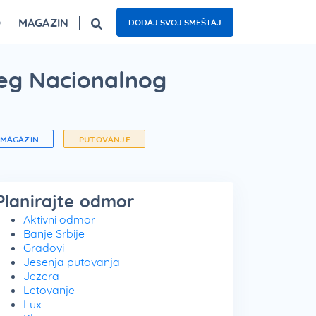
O
MAGAZIN
DODAJ SVOJ SMEŠTAJ
ogled
Fruška gora – top 5 izletišta
Najzanimljiviji kafići u Beogradu
Nacionalni parkovi Srbije – 5 oaza prirode
pšeg Nacionalnog
MAGAZIN
PUTOVANJE
Planirajte odmor
Aktivni odmor
Banje Srbije
Gradovi
Jesenja putovanja
Jezera
Letovanje
Lux