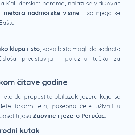
a Kaluđerskim barama, nalazi se vidikovac
 metara nadmorske visine
, i sa njega se
 Baštu.
iko klupa i sto
, kako biste mogli da sednete
Osluša predstavlja i polaznu tačku za
okom čitave godine
ete da propustite obilazak jezera koja se
ete tokom leta, posebno ćete uživati u
osetiti jesu
Zaovine i jezero Perućac.
irodni kutak