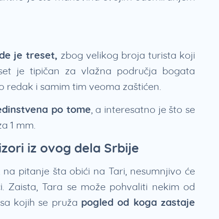
e je treset,
zbog velikog broja turista koji
reset je tipičan za vlažna područja bogata
o redak i samim tim veoma zaštićen.
edinstvena po tome
, a interesatno je što se
 za 1 mm.
izori iz ovog dela Srbije
 na pitanje šta obići na Tari, nesumnjivo će
i. Zaista, Tara se može pohvaliti nekim od
 sa kojih se pruža
pogled od koga zastaje