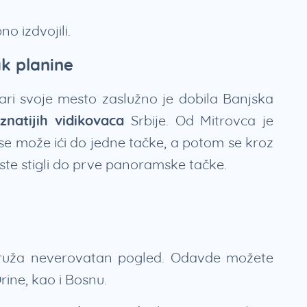
o izdvojili.
ak planine
ari svoje mesto zaslužno je dobila Banjska
znatijih vidikovaca
Srbije. Od Mitrovca je
se može ići do jedne tačke, a potom se kroz
 ste stigli do prve panoramske tačke.
ruža neverovatan pogled. Odavde možete
rine, kao i Bosnu.