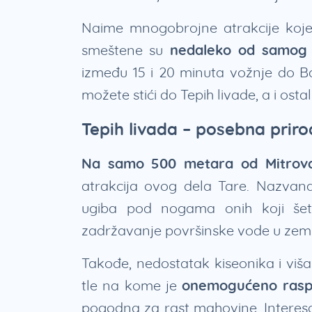
Naime mnogobrojne atrakcije koje 
smeštene su
nedaleko od samog 
između 15 i 20 minuta vožnje do Ba
možete stići do Tepih livade, a i ostali
Tepih livada – posebna prir
Na samo 500 metara od Mitrovc
atrakcija ovog dela Tare. Nazvan
ugiba pod nogama onih koji še
zadržavanje površinske vode u zeml
Takođe, nedostatak kiseonika i viša
tle na kome je
onemogućeno raspa
pogodna za rast mahovine. Interes