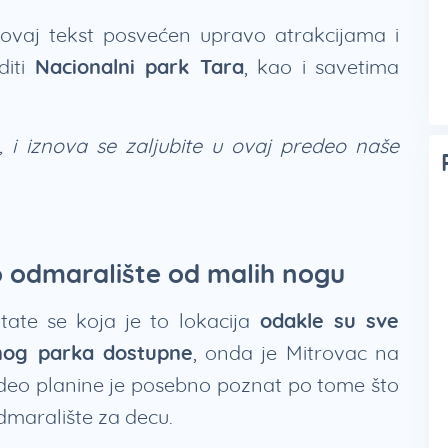
ovaj tekst posvećen upravo atrakcijama i
diti
Nacionalni park Tara
, kao i savetima
i iznova se zaljubite u ovaj predeo naše
no odmaralište od malih nogu
tate se koja je to lokacija
odakle su sve
lnog parka dostupne
, onda je Mitrovac na
j deo planine je posebno poznat po tome što
dmaralište za decu.