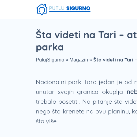
Fruška Gora
Stara planina
Smešna strana putovanja
Srebrno Jezero
Vlasinsko jezero
Zaovinsko jezero
Borsko jezero
Šta videti na Tari – a
parka
Šta videti na Tari 
PutujSigurno
»
Magazin
»
Nacionalni park Tara jedan je od n
unutar svojih granica okuplja
nebr
trebalo posetiti. Na pitanje šta vi
nego što krenete na ovu planinu, ka
što više.