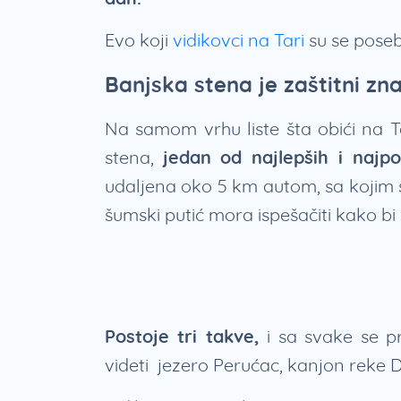
Evo koji
vidikovci na Tari
su se posebn
Banjska stena je zaštitni zn
Na samom vrhu liste šta obići na T
stena,
jedan od najlepših i najpo
udaljena oko 5 km autom, sa kojim 
šumski putić mora ispešačiti kako bi
Postoje tri takve,
i sa svake se p
videti jezero Perućac, kanjon reke D