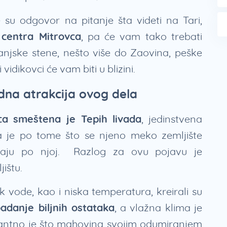
su odgovor na pitanje šta videti na Tari,
centra Mitrovca
, pa će vam tako trebati
njske stene, nešto više do Zaovina, peške
 vidikovci će vam biti u blizini.
odna atrakcija ovog dela
a smeštena je Tepih livada
, jedinstvena
a je po tome što se njeno meko zemljište
taju po njoj. Razlog za ovu pojavu je
jištu.
k vode, kao i niska temperatura, kreirali su
danje biljnih ostataka
, a vlažna klima je
antno je što mahovina svojim odumiranjem