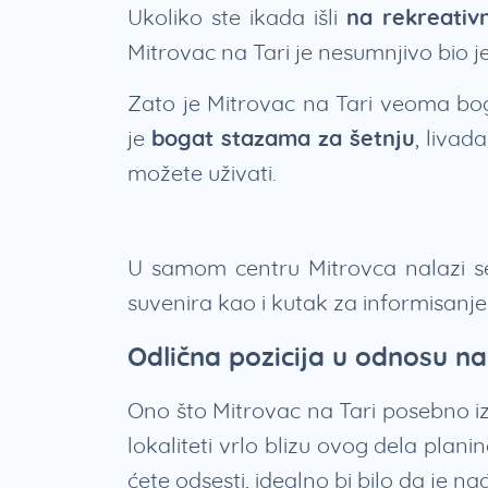
Ukoliko ste ikada išli
na rekreati
Mitrovac na Tari je nesumnjivo bio je
Zato je Mitrovac na Tari veoma bog
je
bogat stazama za šetnju
, livad
možete uživati.
U samom centru Mitrovca nalazi se 
suvenira kao i kutak za informisanje 
Odlična pozicija u odnosu n
Ono što Mitrovac na Tari posebno iz
lokaliteti vrlo blizu ovog dela plan
ćete odsesti, idealno bi bilo da je n