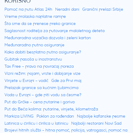
KORISNO
Pomoć na putu Atlas 24h
Neradni dani
Granični prelazi Srbije
Vreme prolaska naplatne rampe
Šta sme da se prenese preko granice
Saglasnost roditelja za putovanje maloletnog deteta
Međunarodna vozačka dozvola i zeleni karton
Međunarodno putno osiguranje
Kako dobiti besplatno putno osiguranje?
Gubitak pasoša u inostranstvu
Tax Free – pravo na povraćaj poreza
Vizni režim: pojam, vrste i dobijanje vize
Vinjete u Evropi – vodič
Gde za Prvi maj
Prelazak granice sa kućnim ljubimcima
Voda u Evropi – gde piti vodu sa česme?
Put do Grčke – cena putarine i goriva
Put do Beča kolima: putarine, vinjete, kilometraža
Markiza LIVING
Poklon za rođendan
Najbolje kafanske pesme
Latinica u ćirilicu i ćirilica u latinicu
Najbolji restorani Novi Sad
Brojevi hitnih službi – hitna pomoć, policija, vatrogasci, pomoć na