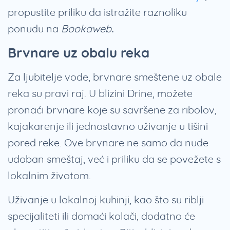
propustite priliku da istražite raznoliku
ponudu na
Bookaweb
.
Brvnare uz obalu reka
Za ljubitelje vode, brvnare smeštene uz obale
reka su pravi raj. U blizini Drine, možete
pronaći brvnare koje su savršene za ribolov,
kajakarenje ili jednostavno uživanje u tišini
pored reke. Ove brvnare ne samo da nude
udoban smeštaj, već i priliku da se povežete s
lokalnim životom.
Uživanje u lokalnoj kuhinji, kao što su riblji
specijaliteti ili domaći kolači, dodatno će