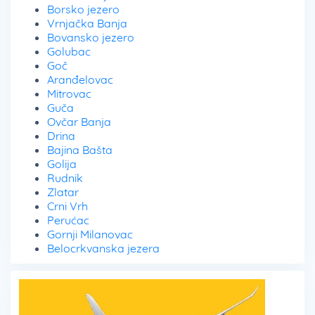
Borsko jezero
Vrnjačka Banja
Bovansko jezero
Golubac
Goč
Aranđelovac
Mitrovac
Guča
Ovčar Banja
Drina
Bajina Bašta
Golija
Rudnik
Zlatar
Crni Vrh
Perućac
Gornji Milanovac
Belocrkvanska jezera