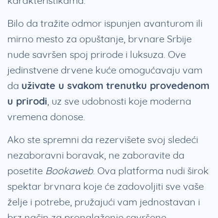
karakteristikama.
Bilo da tražite odmor ispunjen avanturom ili
mirno mesto za opuštanje, brvnare Srbije
nude savršen spoj prirode i luksuza. Ove
jedinstvene drvene kuće omogućavaju vam
da
uživate u svakom trenutku provedenom
u prirodi
, uz sve udobnosti koje moderna
vremena donose.
Ako ste spremni da rezervišete svoj sledeći
nezaboravni boravak, ne zaboravite da
posetite
Bookaweb
. Ova platforma nudi širok
spektar brvnara koje će zadovoljiti sve vaše
želje i potrebe, pružajući vam jednostavan i
brz način za pronalaženje savršene