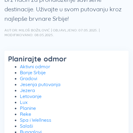
destinacije. Uživajte u svom putovanju kroz
najlepše brvnare Srbije!
AUTOR: MILOŠ BOŽILOVIĆ | OBJAVLJENO: 07.05.2025. |
MODIFIKOVANO: 08.05.2025.
Planirajte odmor
Aktivni odmor
Banje Srbije
Gradovi
Jesenja putovanja
Jezera
Letovanje
Lux
Planine
Reke
Spa i Wellness
Salaši
Bungalovi