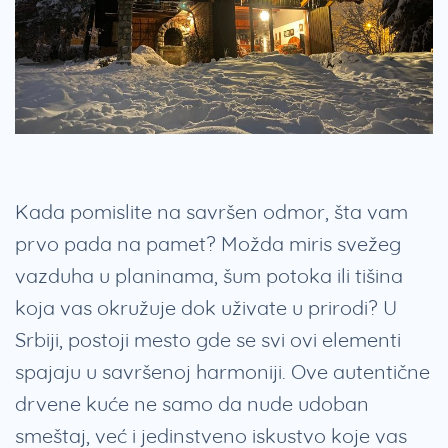
Kada pomislite na savršen odmor, šta vam
prvo pada na pamet? Možda miris svežeg
vazduha u planinama, šum potoka ili tišina
koja vas okružuje dok uživate u prirodi? U
Srbiji, postoji mesto gde se svi ovi elementi
spajaju u savršenoj harmoniji. Ove autentične
drvene kuće ne samo da nude udoban
smeštaj, već i jedinstveno iskustvo koje vas