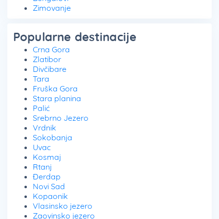
Zimovanje
Popularne destinacije
Crna Gora
Zlatibor
Divčibare
Tara
Fruška Gora
Stara planina
Palić
Srebrno Jezero
Vrdnik
Sokobanja
Uvac
Kosmaj
Rtanj
Đerdap
Novi Sad
Kopaonik
Vlasinsko jezero
Zaovinsko jezero