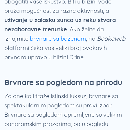
obogatiti vaše iskustvo. Biti u blizini vode
pruža mogućnost za razne aktivnosti, a
uživanje u zalasku sunca uz reku stvara
nezaboravne trenutke
. Ako želite da
iznajmite
brvnare sa bazenom
, na
Bookaweb
platformi čeka vas veliki broj ovakavih
brvnara upravo u blizini Drine.
Brvnare sa pogledom na prirodu
Za one koji traže istinski luksuz, brvnare sa
spektakularnim pogledom su pravi izbor.
Brvnare sa pogledom opremljene su velikim
panoramskim prozorima, pa u pogledu