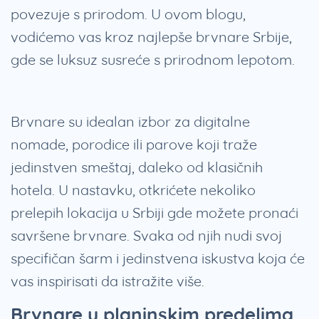
povezuje s prirodom. U ovom blogu,
vodićemo vas kroz najlepše brvnare Srbije,
gde se luksuz susreće s prirodnom lepotom.
Brvnare su idealan izbor za digitalne
nomade, porodice ili parove koji traže
jedinstven smeštaj, daleko od klasičnih
hotela. U nastavku, otkrićete nekoliko
prelepih lokacija u Srbiji gde možete pronaći
savršene brvnare. Svaka od njih nudi svoj
specifičan šarm i jedinstvena iskustva koja će
vas inspirisati da istražite više.
Brvnare u planinskim predelima