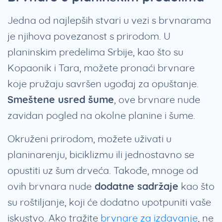
Jedna od najlepših stvari u vezi s brvnarama
je njihova povezanost s prirodom. U
planinskim predelima Srbije, kao što su
Kopaonik i Tara, možete pronaći brvnare
koje pružaju savršen ugođaj za opuštanje.
Smeštene usred šume
, ove brvnare nude
zavidan pogled na okolne planine i šume.
Okruženi prirodom, možete uživati u
planinarenju, biciklizmu ili jednostavno se
opustiti uz šum drveća. Takođe, mnoge od
ovih brvnara nude
dodatne sadržaje
kao što
su roštiljanje, koji će dodatno upotpuniti vaše
iskustvo. Ako tražite
brvnare za izdavanje
, ne