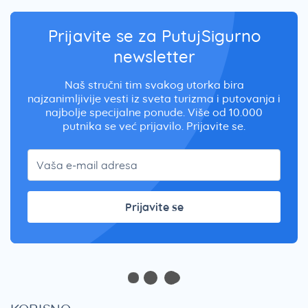
Prijavite se za PutujSigurno
newsletter
Naš stručni tim svakog utorka bira
najzanimljivije vesti iz sveta turizma i putovanja i
najbolje specijalne ponude. Više od 10.000
putnika se već prijavilo. Prijavite se.
Prijavite se