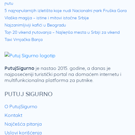
putu
5 najpopularnijih izletišta koje nudi Nacionalni park Fruška Gora
Vlaška magija – istine i mitovi istočne Srbije
Najzanimljiviji kafići u Beogradu
Top 20 vikend putovanja – Najlepša mesta u Srbiji za vikend
Taxi Vrnjačka Banja
PutujSigurno
je nastao 2015. godine, a danas je
najposećeniji turistički portal na domaćem internetu i
multifunkcionalna platforma za putnike.
PUTUJ SIGURNO
O PutujSigurno
Kontakt
Najčešća pitanja
Uslovi korišćenja