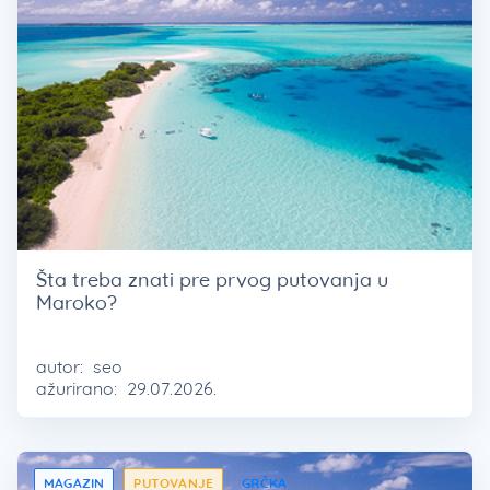
Šta treba znati pre prvog putovanja u
Maroko?
autor:
seo
ažurirano:
29.07.2026.
MAGAZIN
PUTOVANJE
GRČKA