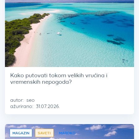
Kako putovati tokom velikih vrućina i
vremenskih nepogoda?
autor:
seo
ažurirano:
31.07.2026.
MAGAZIN
SAVETI
MAROKO