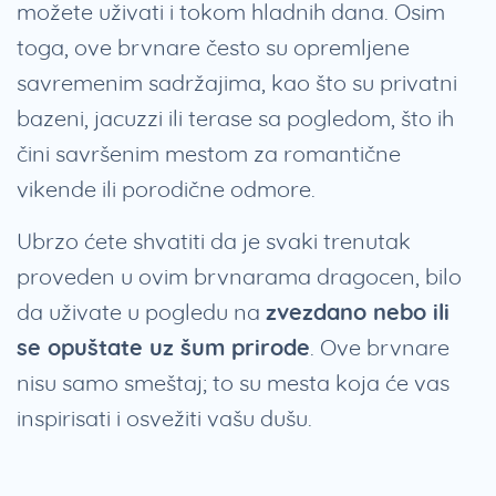
možete uživati i tokom hladnih dana. Osim
toga, ove brvnare često su opremljene
savremenim sadržajima, kao što su privatni
bazeni, jacuzzi ili terase sa pogledom, što ih
čini savršenim mestom za romantične
vikende ili porodične odmore.
Ubrzo ćete shvatiti da je svaki trenutak
proveden u ovim brvnarama dragocen, bilo
da uživate u pogledu na
zvezdano nebo ili
se opuštate uz šum prirode
. Ove brvnare
nisu samo smeštaj; to su mesta koja će vas
inspirisati i osvežiti vašu dušu.