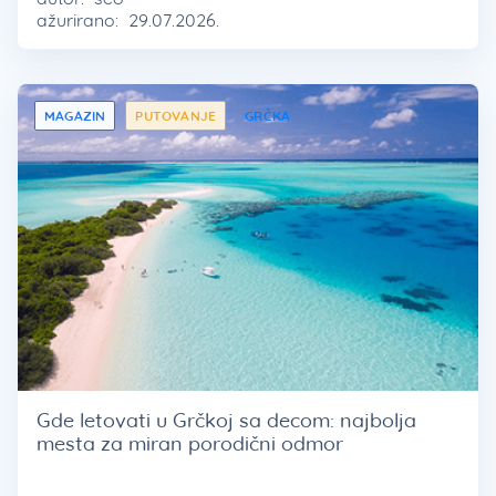
ažurirano:
29.07.2026.
MAGAZIN
PUTOVANJE
GRČKA
Gde letovati u Grčkoj sa decom: najbolja
mesta za miran porodični odmor