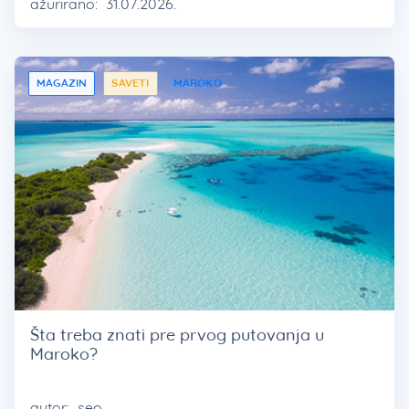
ažurirano:
31.07.2026.
MAGAZIN
SAVETI
MAROKO
Šta treba znati pre prvog putovanja u
Maroko?
autor:
seo