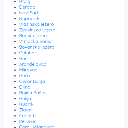
Rtanj
Đerdap
Novi Sad
Kopaonik
Vlasinsko jezero
Zaovinsko jezero
Borsko jezero
Vrnjačka Banja
Bovansko jezero
Golubac
Goč
Aranđelovac
Mitrovac
Guča
Ovčar Banja
Drina
Bajina Bašta
Golija
Rudnik
Zlatar
Crni Vrh
Perućac
Gornji Milanovac