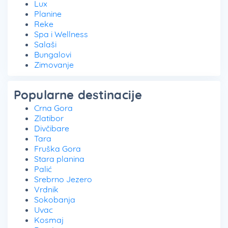
Lux
Planine
Reke
Spa i Wellness
Salaši
Bungalovi
Zimovanje
Popularne destinacije
Crna Gora
Zlatibor
Divčibare
Tara
Fruška Gora
Stara planina
Palić
Srebrno Jezero
Vrdnik
Sokobanja
Uvac
Kosmaj