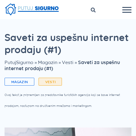
Saveti za uspešnu internet
prodaju (#1)
PutujSigurno
»
Magazin
»
Vesti
»
Saveti za uspešnu
internet prodaju (#1)
MAGAZIN
VESTI
Ovaj tekst je pripremljen za predstavnike turističkih agencija koji se bave internet
prodajom, nastupom na društvenim mrežama i marketingom.