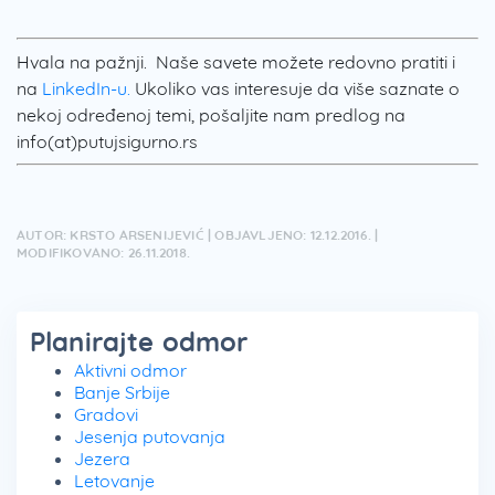
Hvala na pažnji. Naše savete možete redovno pratiti i
na
LinkedIn-u.
Ukoliko vas interesuje da više saznate o
nekoj određenoj temi, pošaljite nam predlog na
info(at)putujsigurno.rs
AUTOR: KRSTO ARSENIJEVIĆ | OBJAVLJENO: 12.12.2016. |
MODIFIKOVANO: 26.11.2018.
Planirajte odmor
Aktivni odmor
Banje Srbije
Gradovi
Jesenja putovanja
Jezera
Letovanje