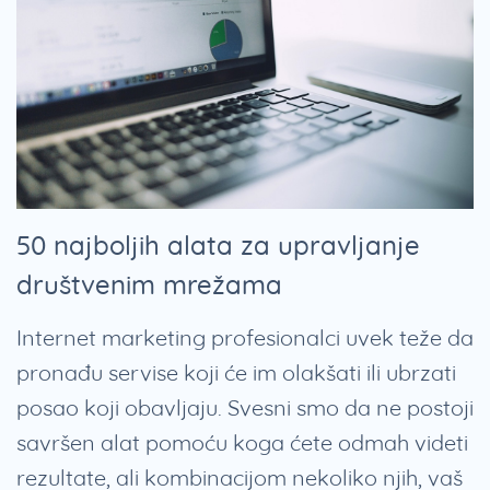
50 najboljih alata za upravljanje
društvenim mrežama
Internet marketing profesionalci uvek teže da
pronađu servise koji će im olakšati ili ubrzati
posao koji obavljaju. Svesni smo da ne postoji
savršen alat pomoću koga ćete odmah videti
rezultate, ali kombinacijom nekoliko njih, vaš