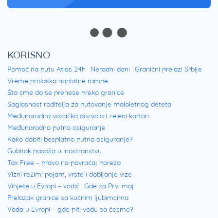
KORISNO
Pomoć na putu Atlas 24h
Neradni dani
Granični prelazi Srbije
Vreme prolaska naplatne rampe
Šta sme da se prenese preko granice
Saglasnost roditelja za putovanje maloletnog deteta
Međunarodna vozačka dozvola i zeleni karton
Međunarodno putno osiguranje
Kako dobiti besplatno putno osiguranje?
Gubitak pasoša u inostranstvu
Tax Free – pravo na povraćaj poreza
Vizni režim: pojam, vrste i dobijanje vize
Vinjete u Evropi – vodič
Gde za Prvi maj
Prelazak granice sa kućnim ljubimcima
Voda u Evropi – gde piti vodu sa česme?