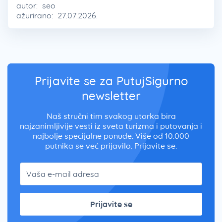
autor:
seo
ažurirano:
27.07.2026.
Prijavite se za PutujSigurno
newsletter
Naš stručni tim svakog utorka bira
najzanimljivije vesti iz sveta turizma i putovanja i
najbolje specijalne ponude. Više od 10.000
putnika se već prijavilo. Prijavite se.
Prijavite se