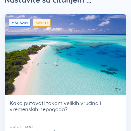
MAGAZIN
SAVETI
Kako putovati tokom velikih vrućina i
vremenskih nepogoda?
autor:
seo