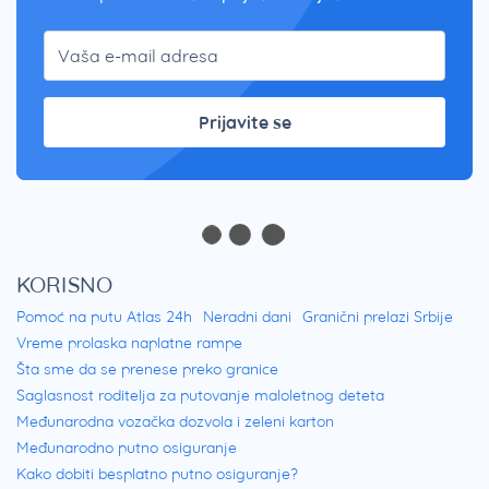
Prijavite se
KORISNO
Pomoć na putu Atlas 24h
Neradni dani
Granični prelazi Srbije
Vreme prolaska naplatne rampe
Šta sme da se prenese preko granice
Saglasnost roditelja za putovanje maloletnog deteta
Međunarodna vozačka dozvola i zeleni karton
Međunarodno putno osiguranje
Kako dobiti besplatno putno osiguranje?