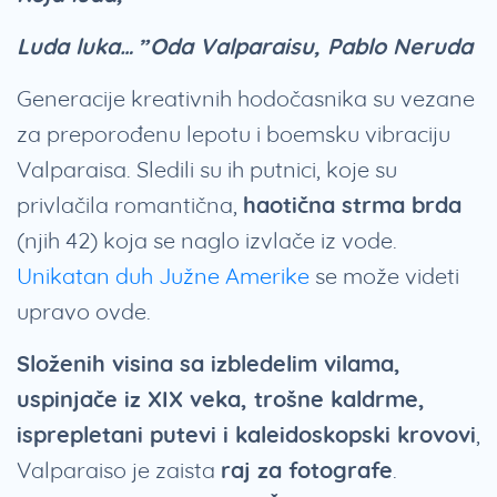
Luda luka…” Oda Valparaisu, Pablo Neruda
Generacije kreativnih hodočasnika su vezane
za preporođenu lepotu i boemsku vibraciju
Valparaisa. Sledili su ih putnici, koje su
privlačila romantična,
haotična strma brda
(njih 42) koja se naglo izvlače iz vode.
Unikatan duh Južne Amerike
se može videti
upravo ovde.
Složenih visina sa izbledelim vilama,
uspinjače iz XIX veka, trošne kaldrme,
isprepletani putevi i kaleidoskopski krovovi
,
Valparaiso je zaista
raj za fotografe
.