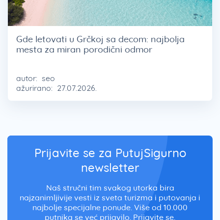
Gde letovati u Grčkoj sa decom: najbolja
mesta za miran porodični odmor
autor:
seo
ažurirano:
27.07.2026.
Prijavite se za PutujSigurno
newsletter
Naš stručni tim svakog utorka bira
najzanimljivije vesti iz sveta turizma i putovanja i
najbolje specijalne ponude. Više od 10.000
putnika se već prijavilo. Prijavite se.