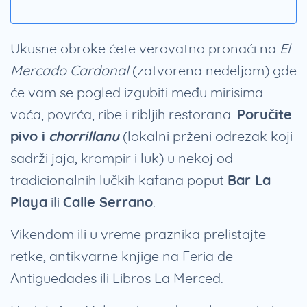
Ukusne obroke ćete verovatno pronaći na
El
Mercado Cardonal
(zatvorena nedeljom) gde
će vam se pogled izgubiti među mirisima
voća, povrća, ribe i ribljih restorana.
Poručite
pivo i
chorrillanu
(lokalni prženi odrezak koji
sadrži jaja, krompir i luk) u nekoj od
tradicionalnih lučkih kafana poput
Bar La
Playa
ili
Calle Serrano
.
Vikendom ili u vreme praznika prelistajte
retke, antikvarne knjige na Feria de
Antiguedades ili Libros La Merced.