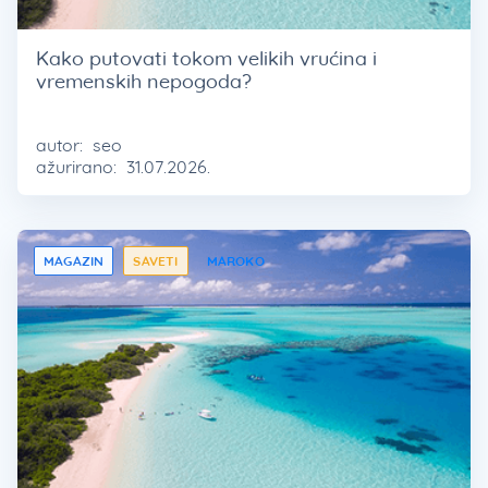
Kako putovati tokom velikih vrućina i
vremenskih nepogoda?
autor:
seo
ažurirano:
31.07.2026.
MAGAZIN
SAVETI
MAROKO