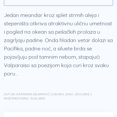
Jedan meandar kroz splet strmih aleja i
stepeništa otkriva atraktivnu uličnu umetnost
i pogled na okean sa pešačkih prolaza u
zagrljaju padine. Onda hladan vetar dolazi sa
Pacifika, padne noć, a siluete brda se
pojavljuju pod tamnim nebom, stapajući
Valparaiso sa poezijom koja curi kroz svaku
poru…
AUTOR: KATARINA ADAMOVIĆ | OBJAVLJENO: 23.01.2018. |
MODIFIKOVANO: 13.06.2019.