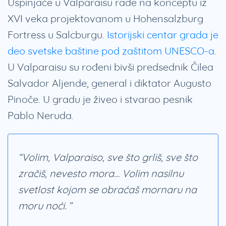
Uspinjače u Valparaisu rade na konceptu iz
XVI veka projektovanom u Hohensalzburg
Fortress u Salcburgu.
Istorijski centar grada je
deo svetske baštine pod zaštitom UNESCO-a
.
U Valparaisu su rođeni bivši predsednik Čilea
Salvador Aljende, general i diktator Augusto
Pinoče. U gradu je živeo i stvarao pesnik
Pablo Neruda.
“Volim, Valparaiso, sve što grliš, sve što
zračiš, nevesto mora… Volim nasilnu
svetlost kojom se obraćaš mornaru na
moru noći.”