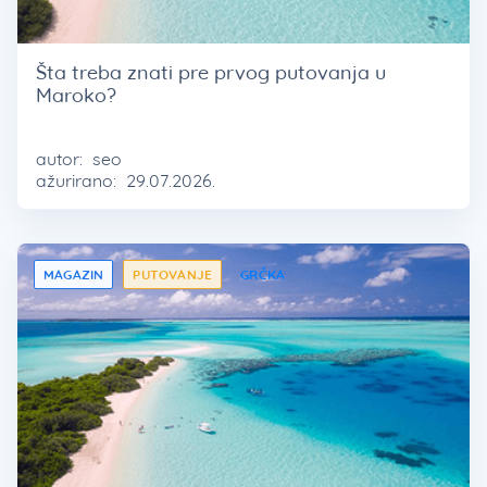
Šta treba znati pre prvog putovanja u
Maroko?
autor:
seo
ažurirano:
29.07.2026.
MAGAZIN
PUTOVANJE
GRČKA