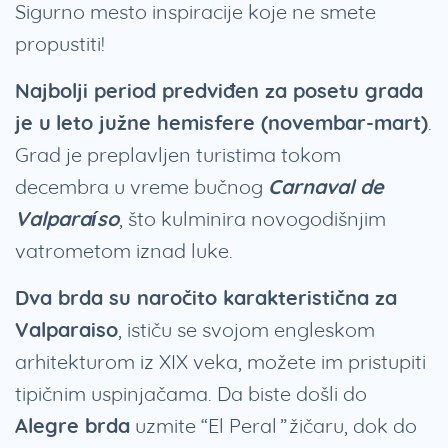
Sigurno mesto inspiracije koje ne smete
propustiti!
Najbolji period predviđen za posetu grada
je u
leto južne hemisfere (novembar-mart)
.
Grad je preplavljen turistima tokom
decembra u vreme bučnog
Carnaval de
Valparaíso
, što kulminira novogodišnjim
vatrometom iznad luke.
Dva brda su naročito karakteristična za
Valparaiso
, ističu se svojom engleskom
arhitekturom iz XIX veka, možete im pristupiti
tipičnim uspinjačama. Da biste došli do
Alegre brda
uzmite “El Peral” žičaru, dok do