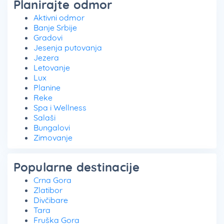
Planirajte odmor
Aktivni odmor
Banje Srbije
Gradovi
Jesenja putovanja
Jezera
Letovanje
Lux
Planine
Reke
Spa i Wellness
Salaši
Bungalovi
Zimovanje
Popularne destinacije
Crna Gora
Zlatibor
Divčibare
Tara
Fruška Gora