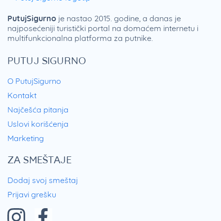
PutujSigurno
je nastao 2015. godine, a danas je
najposećeniji turistički portal na domaćem internetu i
multifunkcionalna platforma za putnike.
PUTUJ SIGURNO
O PutujSigurno
Kontakt
Najčešća pitanja
Uslovi korišćenja
Marketing
ZA SMEŠTAJE
Dodaj svoj smeštaj
Prijavi grešku