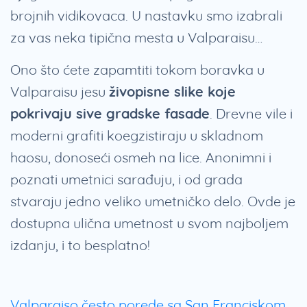
brojnih vidikovaca. U nastavku smo izabrali
za vas neka tipična mesta u Valparaisu…
Ono što ćete zapamtiti tokom boravka u
Valparaisu jesu
živopisne slike koje
pokrivaju sive gradske fasade
. Drevne vile i
moderni grafiti koegzistiraju u skladnom
haosu, donoseći osmeh na lice. Anonimni i
poznati umetnici sarađuju, i od grada
stvaraju jedno veliko umetničko delo. Ovde je
dostupna ulična umetnost u svom najboljem
izdanju, i to besplatno!
Valparaiso često porede sa San Franciskom
,