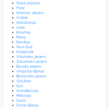
Stara planina
Palić
Srebrno Jezero
Vrdnik
Sokobanja
Uvac
Kosmaj
Rtanj
Đerdap
Novi Sad
Kopaonik
Vlasinsko jezero
Zaovinsko jezero
Borsko jezero
Vrnjačka Banja
Bovansko jezero
Golubac
Goč
Aranđelovac
Mitrovac
Guča
Ovčar Banja