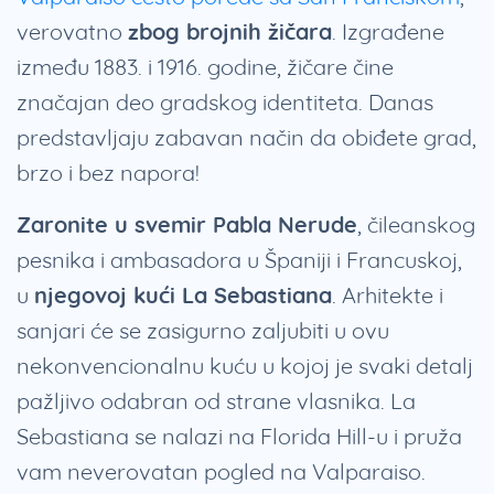
verovatno
zbog brojnih žičara
. Izgrađene
između 1883. i 1916. godine, žičare čine
značajan deo gradskog identiteta. Danas
predstavljaju zabavan način da obiđete grad,
brzo i bez napora!
Zaronite u svemir Pabla Nerude
, čileanskog
pesnika i ambasadora u Španiji i Francuskoj,
u
njegovoj kući La Sebastiana
. Arhitekte i
sanjari će se zasigurno zaljubiti u ovu
nekonvencionalnu kuću u kojoj je svaki detalj
pažljivo odabran od strane vlasnika. La
Sebastiana se nalazi na Florida Hill-u i pruža
vam neverovatan pogled na Valparaiso.