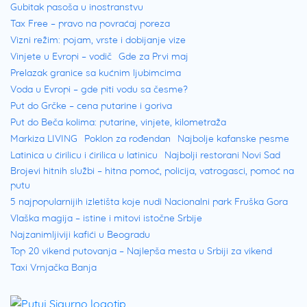
Gubitak pasoša u inostranstvu
Tax Free – pravo na povraćaj poreza
Vizni režim: pojam, vrste i dobijanje vize
Vinjete u Evropi – vodič
Gde za Prvi maj
Prelazak granice sa kućnim ljubimcima
Voda u Evropi – gde piti vodu sa česme?
Put do Grčke – cena putarine i goriva
Put do Beča kolima: putarine, vinjete, kilometraža
Markiza LIVING
Poklon za rođendan
Najbolje kafanske pesme
Latinica u ćirilicu i ćirilica u latinicu
Najbolji restorani Novi Sad
Brojevi hitnih službi – hitna pomoć, policija, vatrogasci, pomoć na
putu
5 najpopularnijih izletišta koje nudi Nacionalni park Fruška Gora
Vlaška magija – istine i mitovi istočne Srbije
Najzanimljiviji kafići u Beogradu
Top 20 vikend putovanja – Najlepša mesta u Srbiji za vikend
Taxi Vrnjačka Banja