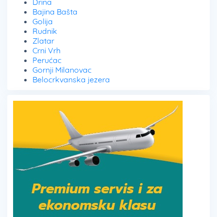
Drina
Bajina Bašta
Golija
Rudnik
Zlatar
Crni Vrh
Perućac
Gornji Milanovac
Belocrkvanska jezera