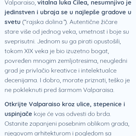
Valparaiso,
vitalna luka Čilea, nesumnjivo je
jedinstven i ubraja se u najlepše gradove u
svetu
(“rajska dolina”). Autentične žičare
stare više od jednog veka, umetnost i boje su
sveprisutni. Jednom su ga pirati opustošili,
tokom XIX veka je bio izuzetno bogat,
povređen mnogim zemljotresima, neugledni
grad je privlačio kreativce i intelektualce
decenijama. I dobro, morate priznati, teško je
ne pokleknuti pred šarmom Valparaisa.
Otkrijte Valparaiso kroz ulice, stepenice i
uspinjače
koje će vas odvesti do brda.
Ostanite zapanjeni posebnim oblikom grada,
njegovom arhitekturom i pogledom sa