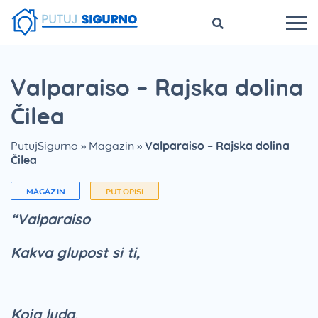
Valparaiso – Rajska dolina
Čilea
PutujSigurno
»
Magazin
»
Valparaiso – Rajska dolina
Čilea
MAGAZIN
PUTOPISI
“Valparaiso
Kakva glupost si ti,
Koja luda,