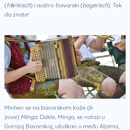
(
fränkisch
) i austro-bavarski (
bayerisch
). Tek
da znate!
Minhen se na bavarskom kaže (ili
zove)
Minga
. Dakle, Minga, se nalazi u
Gornjoj Bavarskoj, ušuškan u među Alpima,