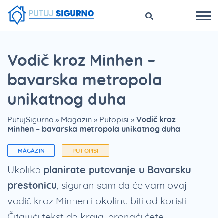
Vodič kroz Minhen –
bavarska metropola
unikatnog duha
PutujSigurno
»
Magazin
»
Putopisi
»
Vodič kroz
Minhen – bavarska metropola unikatnog duha
MAGAZIN
PUTOPISI
Ukoliko
planirate putovanje u Bavarsku
prestonicu
, siguran sam da će vam ovaj
vodič kroz Minhen i okolinu biti od koristi.
Čitajući tekst do kraja, pronaći ćete