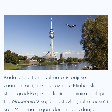
Kada su u pitanju kulturno-istorijske
znamenitosti, nezaobilazno je Minhensko
staro gradsko jezgro kojim dominira prelepi
trg
Marienplatz
koji predstavlja „nultu tačku“ i
srce Minhena. Trgom dominiraju zdanja