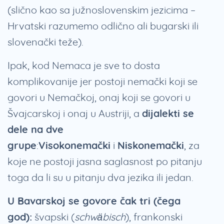
(slično kao sa južnoslovenskim jezicima –
Hrvatski razumemo odlično ali bugarski ili
slovenački teže).
Ipak, kod Nemaca je sve to dosta
komplikovanije jer postoji nemački koji se
govori u Nemačkoj, onaj koji se govori u
Švajcarskoj i onaj u Austriji, a
dijalekti se
dele na dve
grupe
:
Visokonemački
i
Niskonemački
, za
koje ne postoji jasna saglasnost po pitanju
toga da li su u pitanju dva jezika ili jedan.
U Bavarskoj se govore čak tri (čega
god):
švapski (
schwäbisch
), frankonski