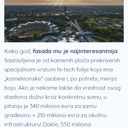
Kako god,
fasada mu je najinteresantnija
.
Sastavljena je od kamenih ploča prekrivenih
specijalnom vrstom hi-tech folije koja ima
„kameleonske“ osobine i, po potrebi, menja
boju. Ako je nekome lakše da vrednost ovog
stadiona doživi kroz konkretnu sumu, u
pitanju je 340 miliona evra za samu
građevinu + 210 miliona evra za okolnu
infrastrukturu! Dakle, 550 miliona