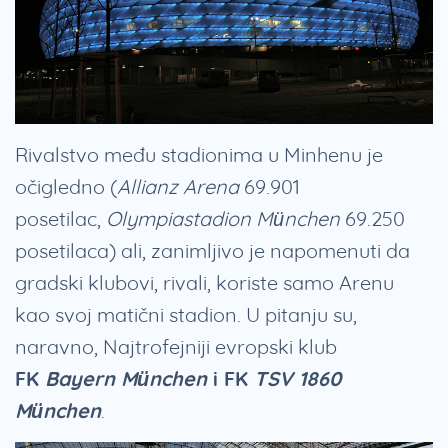
Rivalstvo među stadionima u Minhenu je
očigledno (
Allianz Arena
69.901
posetilac,
Olympiastadion
München
69.250
posetilaca) ali, zanimljivo je napomenuti da
gradski klubovi, rivali, koriste samo Arenu
kao svoj matični stadion. U pitanju su,
naravno, Najtrofejniji evropski klub
FK
Bayern München
i FK
TSV 1860
München
.