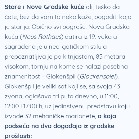
Stare i Nove Gradske kuće
ali, teško da
ćete, bez da vam to neko kaže, pogoditi koja
je starija. Obično svi pogreše. Nova Gradska
kuća (
Neus Rathaus
) datira iz 19. veka a
sagrađena je u neo-gotičkom stilu a
prepoznatljiva je po kitnjastom, 85 metara
visokom, tornju na kome se nalazi posebna
znamenitost – Glokenšpil (
Glockenspiel
).
Glokenšpil je veliki sat koji se, sa svoja 43
zvona, oglašava tri puta dnevno, u 11:00,
12:00 i 17:00 h, uz jedinstvenu predstavu koju
izvode 32 mehaničke marionete,
a koja
podseća na dva događaja iz gradske
prošlosti: