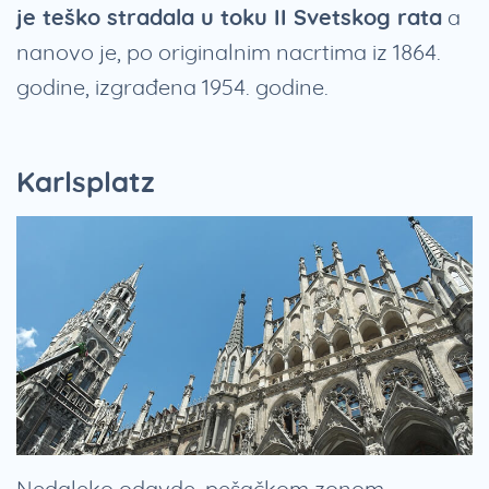
je teško stradala u toku II Svetskog rata
a
nanovo je, po originalnim nacrtima iz 1864.
godine, izgrađena 1954. godine.
Karlsplatz
Nedaleko odavde, pešačkom zonom