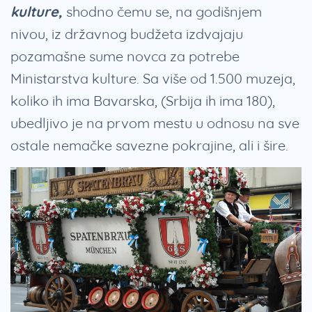
kulture,
shodno čemu se, na godišnjem
nivou, iz državnog budžeta izdvajaju
pozamašne sume novca za potrebe
Ministarstva kulture. Sa više od 1.500 muzeja,
koliko ih ima Bavarska, (Srbija ih ima 180),
ubedljivo je na prvom mestu u odnosu na sve
ostale nemačke savezne pokrajine, ali i šire.