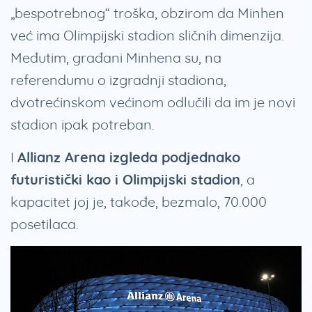
„bespotrebnog“ troška, obzirom da Minhen
već ima Olimpijski stadion sličnih dimenzija.
Međutim, građani Minhena su, na
referendumu o izgradnji stadiona,
dvotrećinskom većinom odlučili da im je novi
stadion ipak potreban.
I
Allianz Arena
izgleda podjednako
futuristički kao i Olimpijski stadion
, a
kapacitet joj je, takođe, bezmalo, 70.000
posetilaca.