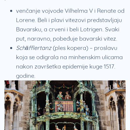
venčanje vojvode Vilhelma V i Renate od
Lorene. Beli i plavi vitezovi predstavljaju
Bavarsku, a crveni i beli Lotrigen. Svaki
put, naravno, pobeđuje bavarski vitez.
Schäfflertanz
(ples kopera) – proslavu
koja se odigrala na minhenskim ulicama
nakon završetka epidemije kuge 1517.
godine.