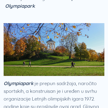
Olympiapark
.
Olympiapark
je prepun sadržaja, naročito
sportskih, a konstruisan je i uređen u svrhu
organizacije Letnjih olimpijskih igara 1972.
godine koje su proslavile ovaj grad. Glavna