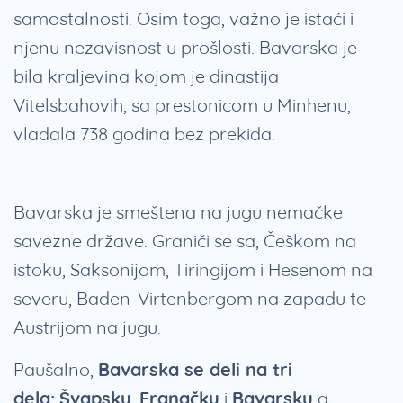
samostalnosti. Osim toga, važno je istaći i
njenu nezavisnost u prošlosti. Bavarska je
bila kraljevina kojom je dinastija
Vitelsbahovih, sa prestonicom u Minhenu,
vladala 738 godina bez prekida.
Bavarska je smeštena na jugu nemačke
savezne države. Graniči se sa, Češkom na
istoku, Saksonijom, Tiringijom i Hesenom na
severu, Baden-Virtenbergom na zapadu te
Austrijom na jugu.
Paušalno,
Bavarska se deli na tri
dela:
Švapsku
,
Franačku
i
Bavarsku
a