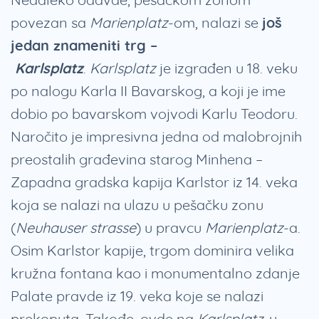
povezan sa
Marienplatz
-om, nalazi se
još
jedan znameniti trg –
Karlsplatz
.
Karlsplatz
je izgrađen u 18. veku
po nalogu Karla II Bavarskog, a koji je ime
dobio po bavarskom vojvodi Karlu Teodoru.
Naročito je impresivna jedna od malobrojnih
preostalih građevina starog Minhena –
Zapadna gradska kapija Karlstor iz 14. veka
koja se nalazi na ulazu u pešačku zonu
(
Neuhauser strasse
) u pravcu
Marienplatz
-a.
Osim Karlstor kapije, trgom dominira velika
kružna fontana kao i monumentalno zdanje
Palate pravde iz 19. veka koje se nalazi
prekoputa. Takođe, ovde na
Karlsplatz
-u,