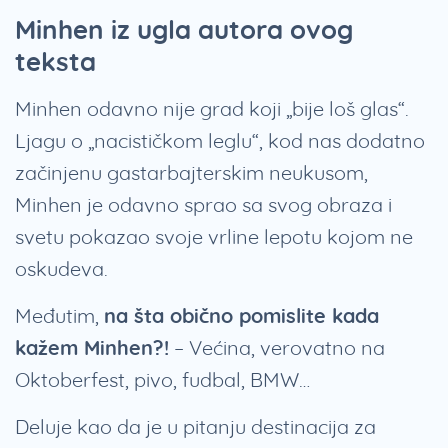
Minhen iz ugla autora ovog
teksta
Minhen odavno nije grad koji „bije loš glas“.
Ljagu o „nacističkom leglu“, kod nas dodatno
začinjenu gastarbajterskim neukusom,
Minhen je odavno sprao sa svog obraza i
svetu pokazao svoje vrline lepotu kojom ne
oskudeva.
Međutim,
na šta obično pomislite kada
kažem Minhen?!
– Većina, verovatno na
Oktoberfest, pivo, fudbal, BMW…
Deluje kao da je u pitanju destinacija za