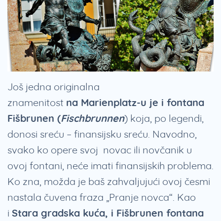
Još jedna originalna
znamenitost
na
Marienplatz-u je i fontana
Fišbrunen (
Fischbrunnen
) koja, po legendi,
donosi sreću – finansijsku sreću. Navodno,
svako ko opere svoj novac ili novčanik u
ovoj fontani, neće imati finansijskih problema.
Ko zna, možda je baš zahvaljujući ovoj česmi
nastala čuvena fraza „Pranje novca“. Kao
i
Stara gradska kuća, i Fišbrunen fontana