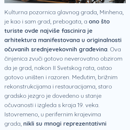
Kulturna pozornica glavnog grada, Minhena,
je kao i sam grad, prebogata, a
ono što
turiste ovde najviše fascinira je
arhitektura manifestovana u originalnosti
očuvanih srednjevekovnih građevina
. Ova
činjenica zvuči gotovo neverovatno obzirom
da je grad, nakon II Svetskog rata, ostao
gotovo uništen i razoren. Međutim, brižnim
rekonstrukcijama i restauracijama, staro
gradsko jezgro je dovedeno u stanje
očuvanosti i izgleda s kraja 19. veka.
Istovremeno, u perifernim krajevima
grada,
nikli su mnogi reprezentativni