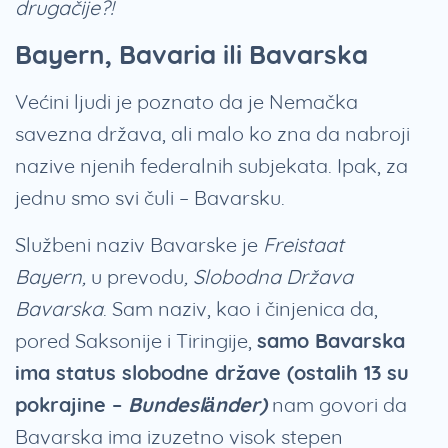
drugačije?!
Bayern, Bavaria ili Bavarska
Većini ljudi je poznato da je Nemačka
savezna država, ali malo ko zna da nabroji
nazive njenih federalnih subjekata. Ipak, za
jednu smo svi čuli – Bavarsku.
Službeni naziv Bavarske je
Freistaat
Bayern,
u prevodu
,
Slobodna Država
Bavarska
. Sam naziv, kao i činjenica da,
pored Saksonije i Tiringije,
samo Bavarska
ima status slobodne države (ostalih 13 su
pokrajine –
Bundesländer)
nam govori da
Bavarska ima izuzetno visok stepen