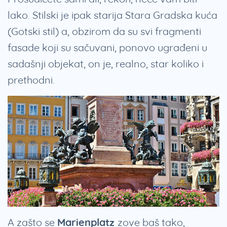
lako. Stilski je ipak starija Stara Gradska kuća
(Gotski stil) a, obzirom da su svi fragmenti
fasade koji su sačuvani, ponovo ugrađeni u
sadašnji objekat, on je, realno, star koliko i
prethodni.
A zašto se
Marienplatz
zove baš tako,