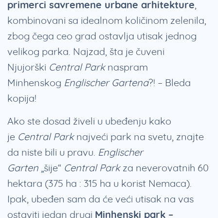
primerci savremene urbane arhitekture
,
kombinovani sa idealnom količinom zelenila,
zbog čega ceo grad ostavlja utisak jednog
velikog parka. Najzad, šta je čuveni
Njujorški
Central Park
naspram
Minhenskog
Englischer Gartena
?! – Bleda
kopija!
Ako ste dosad živeli u ubeđenju kako
je
Central Park
najveći park na svetu, znajte
da niste bili u pravu.
Englischer
Garten
„šije“
Central Park
za neverovatnih 60
hektara (375 ha : 315 ha u korist Nemaca).
Ipak, ubeđen sam da će veći utisak na vas
ostaviti jedan drugi
Minhenski park –