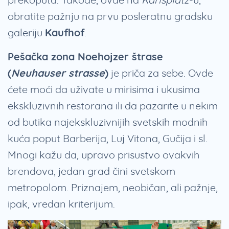
obratite pažnju na prvu posleratnu gradsku
galeriju
Kaufhof
.
Pešačka zona Noehojzer štrase
(
Neuhauser strasse
)
je priča za sebe. Ovde
ćete moći da uživate u mirisima i ukusima
ekskluzivnih restorana ili da pazarite u nekim
od butika najekskluzivnijih svetskih modnih
kuća poput Barberija, Luj Vitona, Gučija i sl.
Mnogi kažu da, upravo prisustvo ovakvih
brendova, jedan grad čini svetskom
metropolom. Priznajem, neobičan, ali pažnje,
ipak, vredan kriterijum.