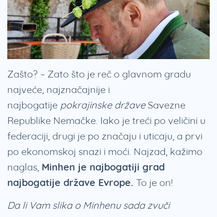
Zašto? – Zato što je reč o glavnom gradu
najveće, najznačajnije i
najbogatije
pokrajinske države
Savezne
Republike Nemačke. Iako je treći po veličini u
federaciji, drugi je po značaju i uticaju, a prvi
po ekonomskoj snazi i moći. Najzad, kažimo
naglas,
Minhen je najbogatiji grad
najbogatije države Evrope.
To je on!
Da li Vam slika o Minhenu sada zvuči