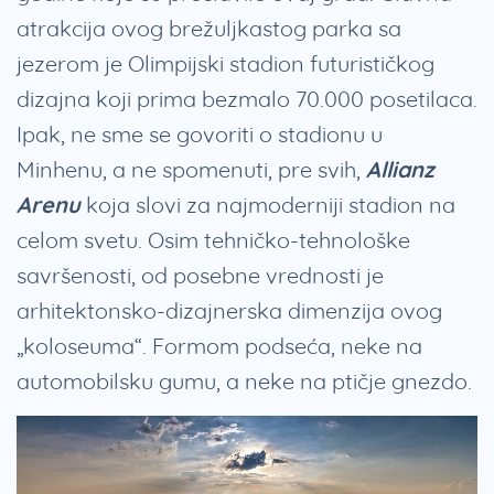
atrakcija ovog brežuljkastog parka sa
jezerom je Olimpijski stadion futurističkog
dizajna koji prima bezmalo 70.000 posetilaca.
Ipak, ne sme se govoriti o stadionu u
Minhenu, a ne spomenuti, pre svih,
Allianz
Arenu
koja slovi za najmoderniji stadion na
celom svetu. Osim tehničko-tehnološke
savršenosti, od posebne vrednosti je
arhitektonsko-dizajnerska dimenzija ovog
„koloseuma“. Formom podseća, neke na
automobilsku gumu, a neke na ptičje gnezdo.