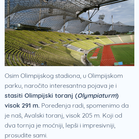
Osim Olimpijskog stadiona, u Olimpijskom
parku, naročito interesantna pojava je i
stasiti Olimpijski toranj (
Olympiaturm
)
visok 291 m.
Poređenja radi, spomenimo da
je naš, Avalski toranj, visok 205 m. Koji od
dva tornja je moćniji, lepši i impresivniji,
prosudite sami.