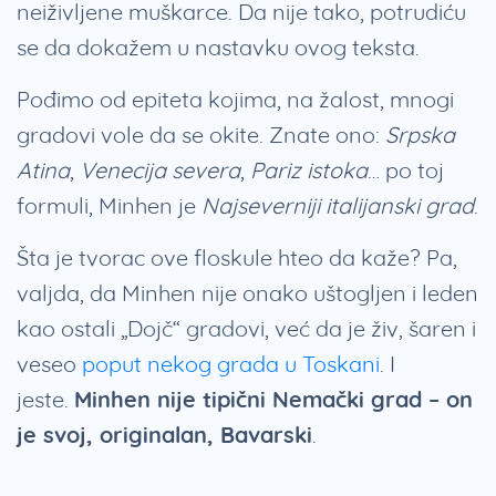
neiživljene muškarce. Da nije tako, potrudiću
se da dokažem u nastavku ovog teksta.
Pođimo od epiteta kojima, na žalost, mnogi
gradovi vole da se okite. Znate ono:
Srpska
Atina
,
Venecija severa
,
Pariz istoka
… po toj
formuli, Minhen je
Najseverniji italijanski grad
.
Šta je tvorac ove floskule hteo da kaže? Pa,
valjda, da Minhen nije onako uštogljen i leden
kao ostali „Dojč“ gradovi, već da je živ, šaren i
veseo
poput nekog grada u Toskani
. I
jeste.
Minhen nije tipični Nemački grad – on
je svoj, originalan, Bavarski
.