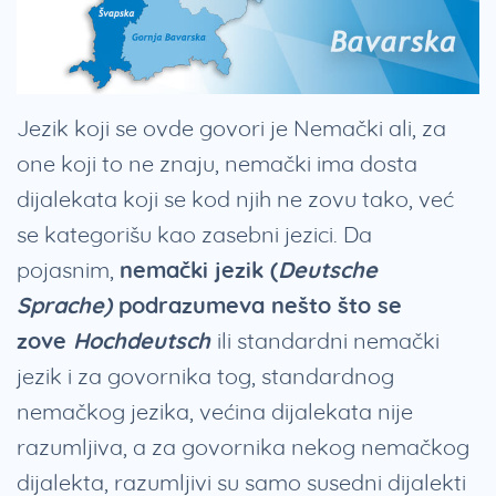
Jezik koji se ovde govori je Nemački ali, za
one koji to ne znaju, nemački ima dosta
dijalekata koji se kod njih ne zovu tako, već
se kategorišu kao zasebni jezici. Da
pojasnim,
nemački jezik (
Deutsche
Sprache)
podrazumeva nešto što se
zove
Hochdeutsch
ili standardni nemački
jezik i za govornika tog, standardnog
nemačkog jezika, većina dijalekata nije
razumljiva, a za govornika nekog nemačkog
dijalekta, razumljivi su samo susedni dijalekti