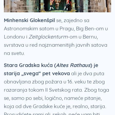
Minhenski Glokenšpil
se, zajedno sa
Astronomskim satom u Pragu, Big Ben-om u
Londonu i
Zeitglockenturm
-om u Bernu,
svrstava u red najznamenitijih javnih satova
na svetu.
Stara Gradska kuća (
Altes Rathaus
) je
starija „svega“ pet vekova
ali je dva puta
obnavljana zbog požara u 16. veku te zbog
razaranja tokom II Svetskog rata. Zbog toga
se, samo po sebi, logično, nameće pitanje,
koja od dve Gradske kuće je, realno, starija.
Prosudićete sami ali, rekoh, neće vam biti