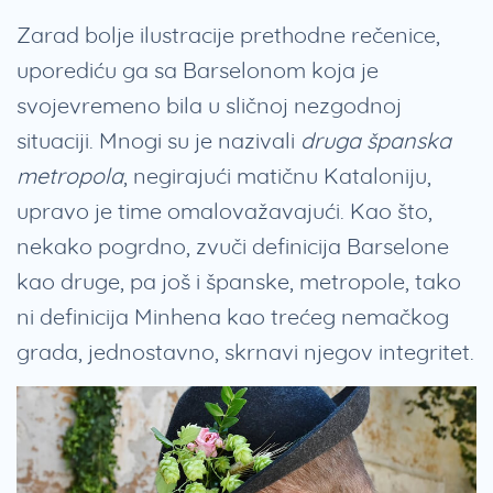
Zarad bolje ilustracije prethodne rečenice,
uporediću ga sa Barselonom koja je
svojevremeno bila u sličnoj nezgodnoj
situaciji. Mnogi su je nazivali
druga španska
metropola
, negirajući matičnu Kataloniju,
upravo je time omalovažavajući. Kao što,
nekako pogrdno, zvuči definicija Barselone
kao druge, pa još i španske, metropole, tako
ni definicija Minhena kao trećeg nemačkog
grada, jednostavno, skrnavi njegov integritet.