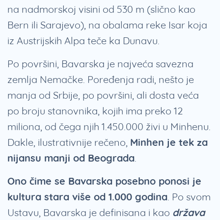
na nadmorskoj visini od 530 m (slično kao
Bern ili Sarajevo), na obalama reke Isar koja
iz Austrijskih Alpa teče ka Dunavu.
Po površini, Bavarska je najveća savezna
zemlja Nemačke. Poređenja radi, nešto je
manja od Srbije, po površini, ali dosta veća
po broju stanovnika, kojih ima preko 12
miliona, od čega njih 1.450.000 živi u Minhenu.
Dakle, ilustrativnije rečeno,
Minhen je tek za
nijansu manji od Beograda
.
Ono čime se Bavarska posebno ponosi je
kultura stara više od 1.000 godina
. Po svom
Ustavu, Bavarska je definisana i kao
država