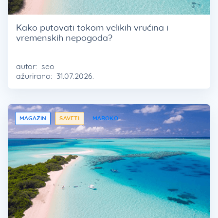
Kako putovati tokom velikih vrućina i
vremenskih nepogoda?
autor:
seo
ažurirano:
31.07.2026.
MAGAZIN
SAVETI
MAROKO