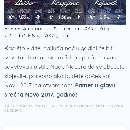
Vremenska prognoza 31. decembar 2016. – Srbija –
veče i doček Nove 2017. godine
Kao što vidite, najluđa noć u godini će biti
izuzetno hladna širom Srbije, pa ćemo vas
savetovati u stilu Nade Macure da se obučete
slojevite, posebno ako budete dočekivali
Novu 2017. na otvorenom.
Pamet u glavu i
srećna Nova 2017. godina!
AUTOR: MATEJA PANOVIĆ | OBJAVLJENO: 15.01.2018. | MODIFIKOVANO:
08.03.2019.