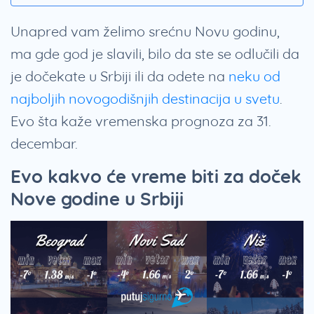
Unapred vam želimo srećnu Novu godinu,
ma gde god je slavili, bilo da ste se odlučili da
je dočekate u Srbiji ili da odete na
neku od
najboljih novogodišnjih destinacija u svetu
.
Evo šta kaže vremenska prognoza za 31.
decembar.
Evo kakvo će vreme biti za doček
Nove godine u Srbiji