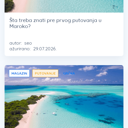
Šta treba znati pre prvog putovanja u
Maroko?
autor:
seo
ažurirano:
29.07.2026.
MAGAZIN
PUTOVANJE
GRČKA