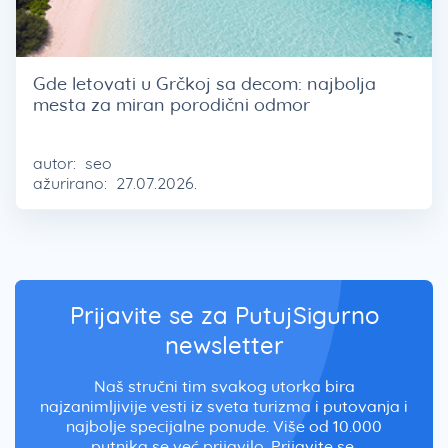
Gde letovati u Grčkoj sa decom: najbolja
mesta za miran porodični odmor
autor:
seo
ažurirano:
27.07.2026.
Prijavite se za PutujSigurno
newsletter
Naš stručni tim svakog utorka bira
najzanimljivije vesti iz sveta turizma i putovanja i
najbolje specijalne ponude. Više od 10.000
putnika se već prijavilo. Prijavite se.