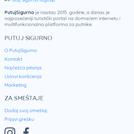
PutujSigurno
je nastao 2015. godine, a danas je
najposećeniji turistički portal na domaćem internetu i
multifunkcionalna platforma za putnike.
PUTUJ SIGURNO
O PutujSigurno
Kontakt
Najčešća pitanja
Uslovi korišćenja
Marketing
ZA SMEŠTAJE
Dodaj svoj smeštaj
Prijavi grešku