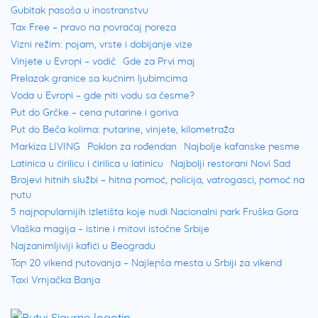
Gubitak pasoša u inostranstvu
Tax Free – pravo na povraćaj poreza
Vizni režim: pojam, vrste i dobijanje vize
Vinjete u Evropi – vodič
Gde za Prvi maj
Prelazak granice sa kućnim ljubimcima
Voda u Evropi – gde piti vodu sa česme?
Put do Grčke – cena putarine i goriva
Put do Beča kolima: putarine, vinjete, kilometraža
Markiza LIVING
Poklon za rođendan
Najbolje kafanske pesme
Latinica u ćirilicu i ćirilica u latinicu
Najbolji restorani Novi Sad
Brojevi hitnih službi – hitna pomoć, policija, vatrogasci, pomoć na
putu
5 najpopularnijih izletišta koje nudi Nacionalni park Fruška Gora
Vlaška magija – istine i mitovi istočne Srbije
Najzanimljiviji kafići u Beogradu
Top 20 vikend putovanja – Najlepša mesta u Srbiji za vikend
Taxi Vrnjačka Banja