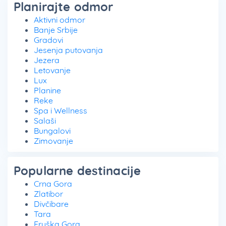
Planirajte odmor
Aktivni odmor
Banje Srbije
Gradovi
Jesenja putovanja
Jezera
Letovanje
Lux
Planine
Reke
Spa i Wellness
Salaši
Bungalovi
Zimovanje
Popularne destinacije
Crna Gora
Zlatibor
Divčibare
Tara
Fruška Gora