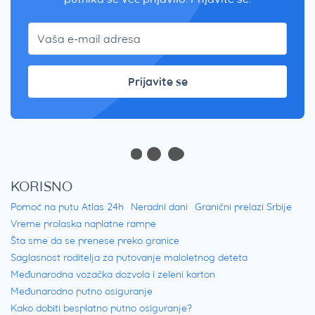
Prijavite se
KORISNO
Pomoć na putu Atlas 24h
Neradni dani
Granični prelazi Srbije
Vreme prolaska naplatne rampe
Šta sme da se prenese preko granice
Saglasnost roditelja za putovanje maloletnog deteta
Međunarodna vozačka dozvola i zeleni karton
Međunarodno putno osiguranje
Kako dobiti besplatno putno osiguranje?