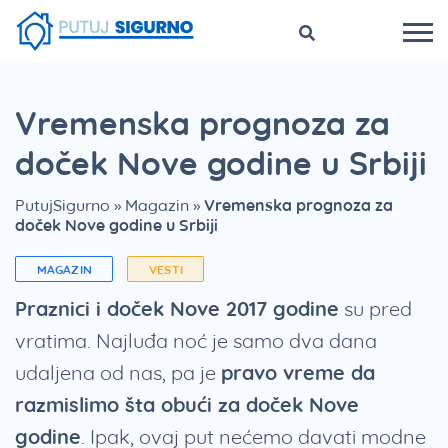
Vremenska prognoza za
doček Nove godine u Srbiji
PutujSigurno
»
Magazin
»
Vremenska prognoza za
doček Nove godine u Srbiji
MAGAZIN
VESTI
Praznici i doček Nove 2017 godine
su pred
vratima. Najluđa noć je samo dva dana
udaljena od nas, pa je
pravo vreme da
razmislimo šta obući za doček Nove
godine
. Ipak, ovaj put nećemo davati modne