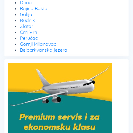
Drina
Bajina Bašta
Golija
Rudnik
Zlatar
Crni Vrh
Perućac
Gornji Milanovac
Belocrkvanska jezera