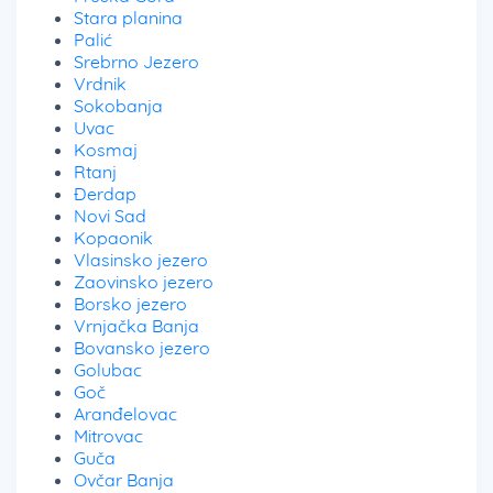
Stara planina
Palić
Srebrno Jezero
Vrdnik
Sokobanja
Uvac
Kosmaj
Rtanj
Đerdap
Novi Sad
Kopaonik
Vlasinsko jezero
Zaovinsko jezero
Borsko jezero
Vrnjačka Banja
Bovansko jezero
Golubac
Goč
Aranđelovac
Mitrovac
Guča
Ovčar Banja