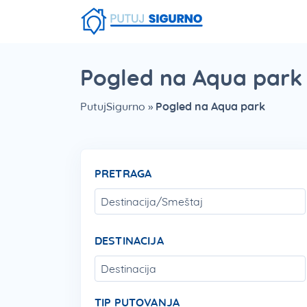
Fruška Gora
Stara planina
Smešna strana putovanja
Srebrno Jezero
Vlasinsko jezero
Zaovinsko jezero
Borsko jezero
Pogled na Aqua park
PutujSigurno
»
Pogled na Aqua park
PRETRAGA
DESTINACIJA
TIP PUTOVANJA