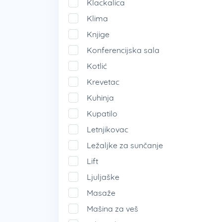
Klackalica
Klima
Knjige
Konferencijska sala
Kotlić
Krevetac
Kuhinja
Kupatilo
Letnjikovac
Ležaljke za sunčanje
Lift
Ljuljaške
Masaže
Mašina za veš