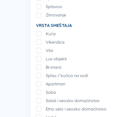
Splavovi
Zimovanje
VRSTA SMEŠTAJA
Kuća
Vikendica
Vila
Lux objekti
Brvnara
Splav / kućica na vodi
Apartman
Soba
Salaš i seosko domaćinstvo
Etno selo i seosko domaćinstvo