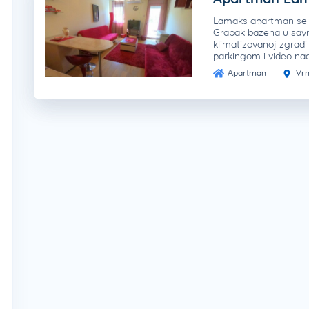
Lamaks apartman se 
Grabak bazena u sav
klimatizovanoj zgrad
parkingom i video n
Apartman
Vrn