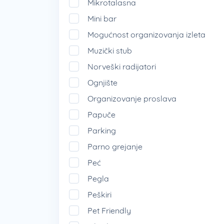
Mikrotalasna
Mini bar
Mogućnost organizovanja izleta
Muzički stub
Norveški radijatori
Ognjište
Organizovanje proslava
Papuče
Parking
Parno grejanje
Peć
Pegla
Peškiri
Pet Friendly