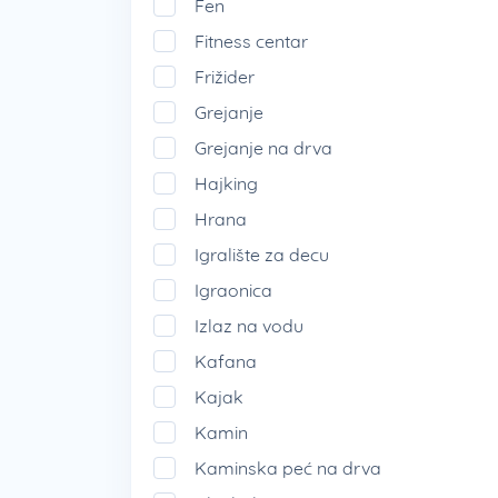
Fen
Fitness centar
Frižider
Grejanje
Grejanje na drva
Hajking
Hrana
Igralište za decu
Igraonica
Izlaz na vodu
Kafana
Kajak
Kamin
Kaminska peć na drva