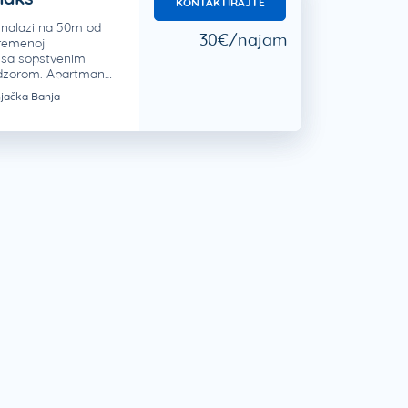
KONTAKTIRAJTE
nalazi na 50m od
30€/najam
remenoj
i sa sopstvenim
adzorom. Apartman…
jačka Banja