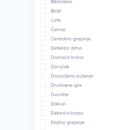
Biblioteka
Bicikl
Cafe
Čamac
Centralno grejanje
Detektor dima
Domaća hrana
Doručak
Dozvoljeno pušenje
Društvene igre
Dvorište
Đakuzi
Električni kotao
Etažno grejanje