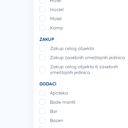
Hotel
Hostel
Motel
Kamp
ZAKUP
Zakup celog objekta
Zakup zasebnih smeštajnih jedinica
Zakup celog objekta ili zasebnih
smeštajnih jedinica
DODACI
Apoteka
Bade mantil
Bar
Bazen