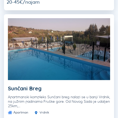
20-45€/najam
Sunčani Breg
Apartmanski kompleks Sunčani breg nalazi se u banji Vrdnik,
na južnim padinama Fruške gore. Od Novog Sada je udaljen
25km,…
Apartman
Vrdnik