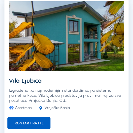
Vila Ljubica
Izgrađena po najmodernijim standardima, po sistemu
pametne kuće, Vila Ljubica predstavlja pravi mali raj za sve
posetioce Vrnjačke Banje. Od…
Apartman
Vrnjačka Banja
KONTAKTIRAJTE