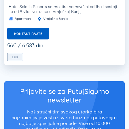
Hotel Solaris Resorts se prostire na površini od 1ha i sastoji
se od 9 vila. Nalazi se u Vrnjačkoj Banji,…
Apartman
Vrnjačka Banja
KONTAKTIRAJTE
56€ / 6.583 din
LUX
Prijavite se za PutujSigurno
newsletter
Naš stručni tim svakog utorka bira
najzanimljivije vesti iz sveta turizma i putovanja i
najbolje specijalne ponude. Više od 10.000
putnika se već prijavilo. Prijavite se.