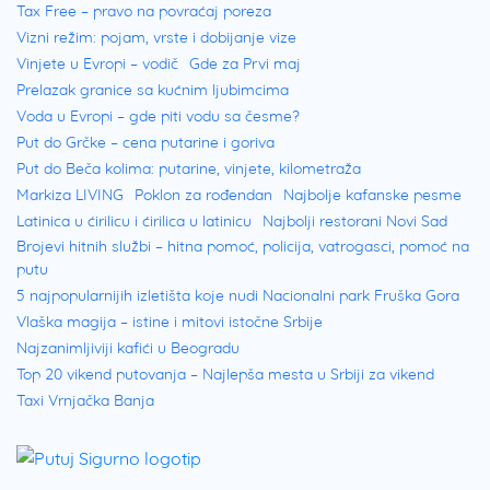
Tax Free – pravo na povraćaj poreza
Vizni režim: pojam, vrste i dobijanje vize
Vinjete u Evropi – vodič
Gde za Prvi maj
Prelazak granice sa kućnim ljubimcima
Voda u Evropi – gde piti vodu sa česme?
Put do Grčke – cena putarine i goriva
Put do Beča kolima: putarine, vinjete, kilometraža
Markiza LIVING
Poklon za rođendan
Najbolje kafanske pesme
Latinica u ćirilicu i ćirilica u latinicu
Najbolji restorani Novi Sad
Brojevi hitnih službi – hitna pomoć, policija, vatrogasci, pomoć na
putu
5 najpopularnijih izletišta koje nudi Nacionalni park Fruška Gora
Vlaška magija – istine i mitovi istočne Srbije
Najzanimljiviji kafići u Beogradu
Top 20 vikend putovanja – Najlepša mesta u Srbiji za vikend
Taxi Vrnjačka Banja