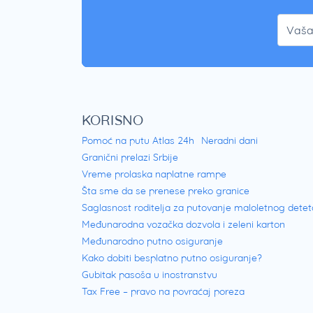
KORISNO
Pomoć na putu Atlas 24h
Neradni dani
Granični prelazi Srbije
Vreme prolaska naplatne rampe
Šta sme da se prenese preko granice
Saglasnost roditelja za putovanje maloletnog detet
Međunarodna vozačka dozvola i zeleni karton
Međunarodno putno osiguranje
Kako dobiti besplatno putno osiguranje?
Gubitak pasoša u inostranstvu
Tax Free – pravo na povraćaj poreza