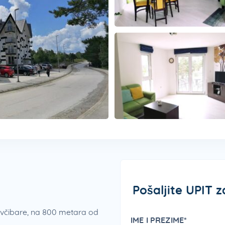
Pošaljite UPIT 
ivčibare, na 800 metara od
IME I PREZIME*