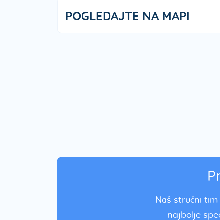
POGLEDAJTE NA MAPI
P
Naš stručni tim 
najbolje spec