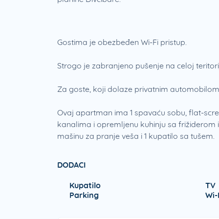
Gostima je obezbeđen Wi-Fi pristup.
Strogo je zabranjeno pušenje na celoj teritorij
Za goste, koji dolaze privatnim automobilom,
Ovaj apartman ima 1 spavaću sobu, flat-scre
kanalima i opremljenu kuhinju sa frižiderom 
mašinu za pranje veša i 1 kupatilo sa tušem.
DODACI
Kupatilo
TV
Parking
Wi-