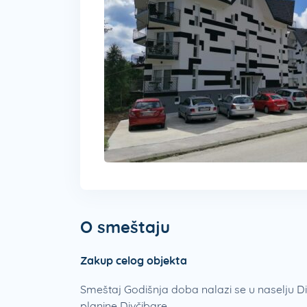
O smeštaju
Zakup celog objekta
Smeštaj Godišnja doba nalazi se u naselju D
planine Divčibare.