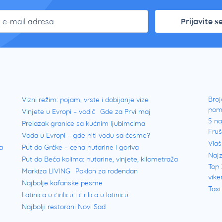
Prijavite s
Broj
Vizni režim: pojam, vrste i dobijanje vize
pom
Vinjete u Evropi – vodič
Gde za Prvi maj
5 na
Prelazak granice sa kućnim ljubimcima
Fru
Voda u Evropi – gde piti vodu sa česme?
Vlaš
a
Put do Grčke – cena putarine i goriva
Najz
Put do Beča kolima: putarine, vinjete, kilometraža
Top 
Markiza LIVING
Poklon za rođendan
vike
Najbolje kafanske pesme
Taxi
Latinica u ćirilicu i ćirilica u latinicu
Najbolji restorani Novi Sad