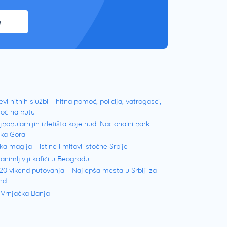
e
evi hitnih službi – hitna pomoć, policija, vatrogasci,
oć na putu
jpopularnijih izletišta koje nudi Nacionalni park
ška Gora
ka magija – istine i mitovi istočne Srbije
animljiviji kafići u Beogradu
20 vikend putovanja – Najlepša mesta u Srbiji za
nd
 Vrnjačka Banja