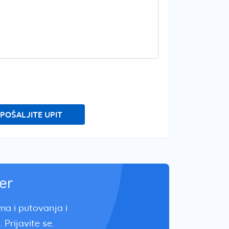
POŠALJITE UPIT
er
zma i putovanja i
 Prijavite se.