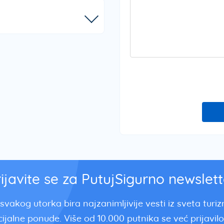
rijavite se za PutujSigurno newslett
svakog utorka bira najzanimljivije vesti iz sveta turi
ijalne ponude. Više od 10.000 putnika se već prijavilo.