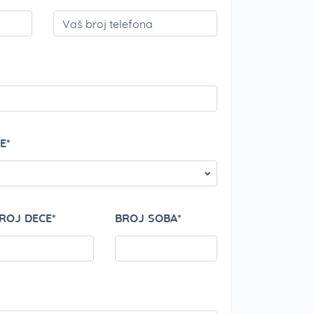
PLEASE LEAVE THI
E*
ROJ DECE*
BROJ SOBA*
PLEASE LEAVE THI