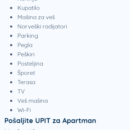
Kupatilo
Mašina za veš
Norveški radijatori
Parking
Pegla
Peškiri
Posteljina
Šporet
Terasa
TV
Veš mašina
Wi-Fi
Pošaljite UPIT za Apartman