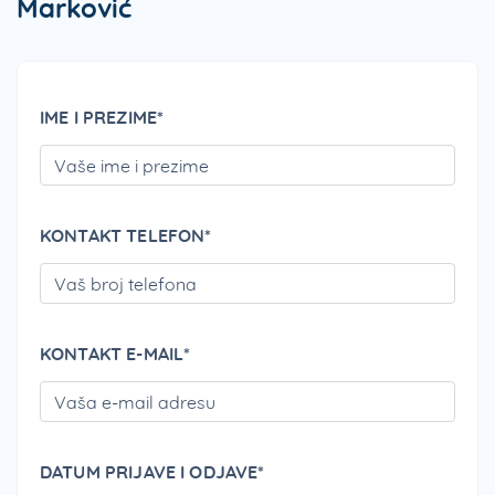
Marković
IME I PREZIME*
PLEA
KONTAKT TELEFON*
PLEA
KONTAKT E-MAIL*
PLEA
DATUM PRIJAVE I ODJAVE*