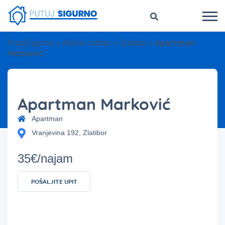
Apartman
PutujSigurno
»
Aktivni odmor
»
Zlatibor
»
Marković
Apartman Marković
Apartman
Vranjevina 192, Zlatibor
35€/najam
POŠALJITE UPIT