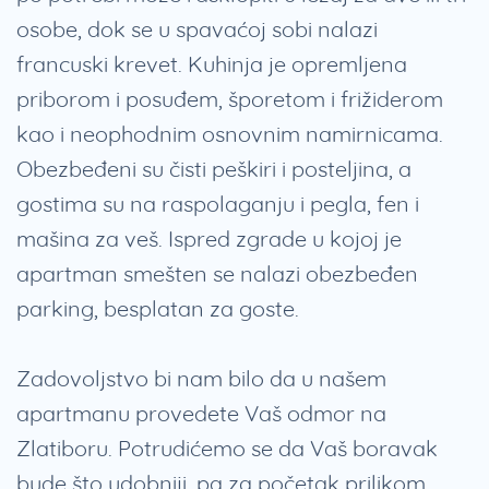
osobe, dok se u spavaćoj sobi nalazi
francuski krevet. Kuhinja je opremljena
priborom i posuđem, šporetom i frižiderom
kao i neophodnim osnovnim namirnicama.
Obezbeđeni su čisti peškiri i posteljina, a
gostima su na raspolaganju i pegla, fen i
mašina za veš. Ispred zgrade u kojoj je
apartman smešten se nalazi obezbeđen
parking, besplatan za goste.
Zadovoljstvo bi nam bilo da u našem
apartmanu provedete Vaš odmor na
Zlatiboru. Potrudićemo se da Vaš boravak
bude što udobniji, pa za početak prilikom