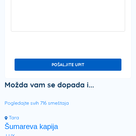
POŠALJITE UPIT
Možda vam se dopada i...
Pogledajte svih 716 smeštaja
Tara
Šumareva kapija
LUX