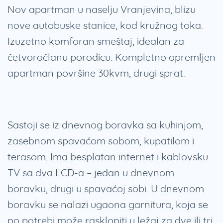
Nov apartman u naselju Vranjevina, blizu
nove autobuske stanice, kod kružnog toka.
Izuzetno komforan smeštaj, idealan za
četvoročlanu porodicu. Kompletno opremljen
apartman površine 30kvm, drugi sprat.
Sastoji se iz dnevnog boravka sa kuhinjom,
zasebnom spavaćom sobom, kupatilom i
terasom. Ima besplatan internet i kablovsku
TV sa dva LCD-a – jedan u dnevnom
boravku, drugi u spavaćoj sobi. U dnevnom
boravku se nalazi ugaona garnitura, koja se
po potrebi može rasklopiti u ležaj za dve ili tri