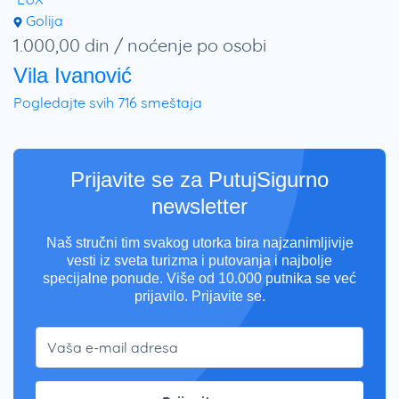
Golija
1.000,00 din / noćenje po osobi
Vila Ivanović
Pogledajte svih 716 smeštaja
Prijavite se za PutujSigurno
newsletter
Naš stručni tim svakog utorka bira najzanimljivije
vesti iz sveta turizma i putovanja i najbolje
specijalne ponude. Više od 10.000 putnika se već
prijavilo. Prijavite se.