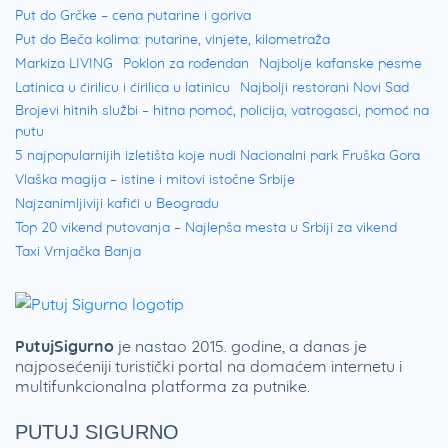
Put do Grčke – cena putarine i goriva
Put do Beča kolima: putarine, vinjete, kilometraža
Markiza LIVING
Poklon za rođendan
Najbolje kafanske pesme
Latinica u ćirilicu i ćirilica u latinicu
Najbolji restorani Novi Sad
Brojevi hitnih službi – hitna pomoć, policija, vatrogasci, pomoć na
putu
5 najpopularnijih izletišta koje nudi Nacionalni park Fruška Gora
Vlaška magija – istine i mitovi istočne Srbije
Najzanimljiviji kafići u Beogradu
Top 20 vikend putovanja – Najlepša mesta u Srbiji za vikend
Taxi Vrnjačka Banja
PutujSigurno
je nastao 2015. godine, a danas je
najposećeniji turistički portal na domaćem internetu i
multifunkcionalna platforma za putnike.
PUTUJ SIGURNO