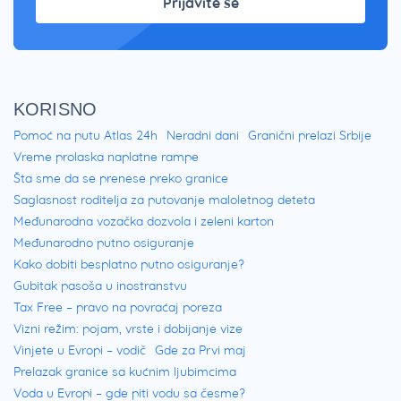
Prijavite se
KORISNO
Pomoć na putu Atlas 24h
Neradni dani
Granični prelazi Srbije
Vreme prolaska naplatne rampe
Šta sme da se prenese preko granice
Saglasnost roditelja za putovanje maloletnog deteta
Međunarodna vozačka dozvola i zeleni karton
Međunarodno putno osiguranje
Kako dobiti besplatno putno osiguranje?
Gubitak pasoša u inostranstvu
Tax Free – pravo na povraćaj poreza
Vizni režim: pojam, vrste i dobijanje vize
Vinjete u Evropi – vodič
Gde za Prvi maj
Prelazak granice sa kućnim ljubimcima
Voda u Evropi – gde piti vodu sa česme?