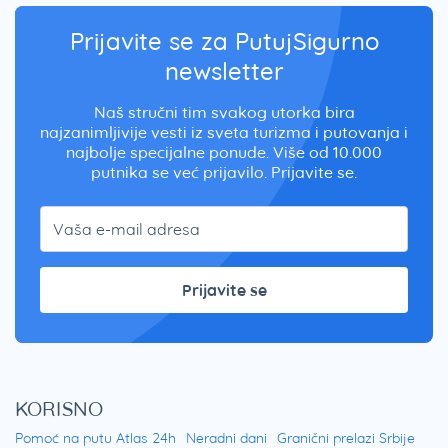
Prijavite se za PutujSigurno
newsletter
Naš stručni tim svakog utorka bira
najzanimljivije vesti iz sveta turizma i putovanja i
najbolje specijalne ponude. Više od 10.000
putnika se već prijavilo. Prijavite se.
Prijavite se
KORISNO
Pomoć na putu Atlas 24h
Neradni dani
Granični prelazi Srbije