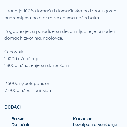
Hrana je 100% domaća i domaćinska po izboru gosta i
pripremljena po starim receptima naših baka.
Pogodno je za porodice sa decom, ljubitelje prirode i
domaćih životinja, ribolovce.
Cenovnik:
1.300din/noćenje
1.800din/noćenje sa doručkom
2.500din/polupansion
.3.000din/pun pansion
DODACI
Bazen
Krevetac
Doručak
Ležaljke za sunčanje