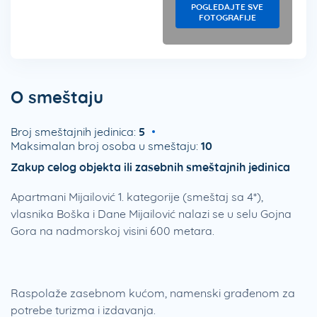
POGLEDAJTE SVE
FOTOGRAFIJE
O smeštaju
Broj smeštajnih jedinica:
5
Maksimalan broj osoba u smeštaju:
10
Zakup celog objekta ili zasebnih smeštajnih jedinica
Apartmani Mijailović 1. kategorije (smeštaj sa 4*),
vlasnika Boška i Dane Mijailović nalazi se u selu Gojna
Gora na nadmorskoj visini 600 metara.
Raspolaže zasebnom kućom, namenski građenom za
potrebe turizma i izdavanja.