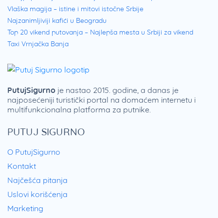
Vlaška magija – istine i mitovi istočne Srbije
Najzanimljiviji kafići u Beogradu
Top 20 vikend putovanja – Najlepša mesta u Srbiji za vikend
Taxi Vrnjačka Banja
PutujSigurno
je nastao 2015. godine, a danas je
najposećeniji turistički portal na domaćem internetu i
multifunkcionalna platforma za putnike.
PUTUJ SIGURNO
O PutujSigurno
Kontakt
Najčešća pitanja
Uslovi korišćenja
Marketing