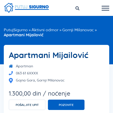
PutujSigurno
»
Aktivni odmor
»
Gornji Milanovac
»
Apartmani Mijailović
Apartmani Mijailović
Apartman
063 61 6XXXX
Gojna Gora, Gornji Milanovac
1.300,00 din / noćenje
POŠALJITE UPIT
POZOVITE