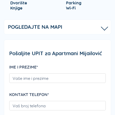
Dvorište
Parking
Knjige
Wi-Fi
POGLEDAJTE NA MAPI
Pošaljite UPIT za Apartmani Mijailović
IME I PREZIME*
PLEA
KONTAKT TELEFON*
PLEA