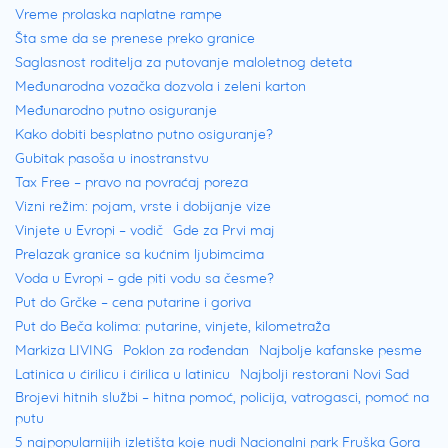
Vreme prolaska naplatne rampe
Šta sme da se prenese preko granice
Saglasnost roditelja za putovanje maloletnog deteta
Međunarodna vozačka dozvola i zeleni karton
Međunarodno putno osiguranje
Kako dobiti besplatno putno osiguranje?
Gubitak pasoša u inostranstvu
Tax Free – pravo na povraćaj poreza
Vizni režim: pojam, vrste i dobijanje vize
Vinjete u Evropi – vodič
Gde za Prvi maj
Prelazak granice sa kućnim ljubimcima
Voda u Evropi – gde piti vodu sa česme?
Put do Grčke – cena putarine i goriva
Put do Beča kolima: putarine, vinjete, kilometraža
Markiza LIVING
Poklon za rođendan
Najbolje kafanske pesme
Latinica u ćirilicu i ćirilica u latinicu
Najbolji restorani Novi Sad
Brojevi hitnih službi – hitna pomoć, policija, vatrogasci, pomoć na
putu
5 najpopularnijih izletišta koje nudi Nacionalni park Fruška Gora