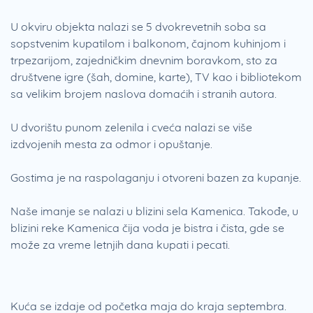
U okviru objekta nalazi se 5 dvokrevetnih soba sa
sopstvenim kupatilom i balkonom, čajnom kuhinjom i
trpezarijom, zajedničkim dnevnim boravkom, sto za
društvene igre (šah, domine, karte), TV kao i bibliotekom
sa velikim brojem naslova domaćih i stranih autora.
U dvorištu punom zelenila i cveća nalazi se više
izdvojenih mesta za odmor i opuštanje.
Gostima je na raspolaganju i otvoreni bazen za kupanje.
Naše imanje se nalazi u blizini sela Kamenica. Takođe, u
blizini reke Kamenica čija voda je bistra i čista, gde se
može za vreme letnjih dana kupati i pecati.
Kuća se izdaje od početka maja do kraja septembra.