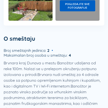
POGLEDAJTE SVE
FOTOGRAFIJE
O smeštaju
Broj smeštajnih jedinica:
2
Maksimalan broj osoba u smeštaju:
4
Brvnara kraj Dunava u mestu Banoštor udaljena od
reke 100m. Nalazi se u prelepom okruženju potpuno
izolovana u prirodi.Brvnara nudi smeštaj za 4 odrasle
osobe sa potpuno opremljenom kuhinjom i kupatilom,
kao i digitalnom TV i Wi-Fi internetom.Banoštor je
poznato vinsko područje sa vrhunskim vinskim
podrumima, atraktivnim terenima za biciklizam,
poznatim fruškogorskim manastirima, kao i odličnim