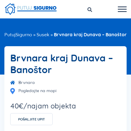
PutujSigurno
»
Susek
»
Brvnara kraj Dunava – Banoštor
Brvnara kraj Dunava –
Banoštor
Brvnara
Pogledajte na mapi
40€/najam objekta
POŠALJITE UPIT