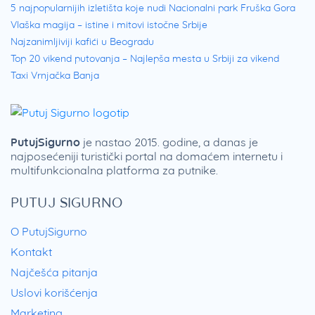
5 najpopularnijih izletišta koje nudi Nacionalni park Fruška Gora
Vlaška magija – istine i mitovi istočne Srbije
Najzanimljiviji kafići u Beogradu
Top 20 vikend putovanja – Najlepša mesta u Srbiji za vikend
Taxi Vrnjačka Banja
PutujSigurno
je nastao 2015. godine, a danas je
najposećeniji turistički portal na domaćem internetu i
multifunkcionalna platforma za putnike.
PUTUJ SIGURNO
O PutujSigurno
Kontakt
Najčešća pitanja
Uslovi korišćenja
Marketing