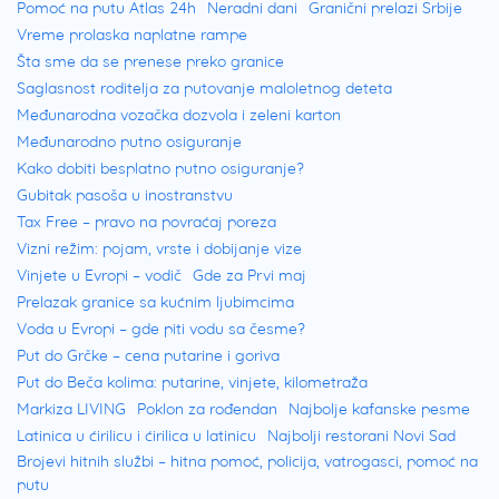
Pomoć na putu Atlas 24h
Neradni dani
Granični prelazi Srbije
Vreme prolaska naplatne rampe
Šta sme da se prenese preko granice
Saglasnost roditelja za putovanje maloletnog deteta
Međunarodna vozačka dozvola i zeleni karton
Međunarodno putno osiguranje
Kako dobiti besplatno putno osiguranje?
Gubitak pasoša u inostranstvu
Tax Free – pravo na povraćaj poreza
Vizni režim: pojam, vrste i dobijanje vize
Vinjete u Evropi – vodič
Gde za Prvi maj
Prelazak granice sa kućnim ljubimcima
Voda u Evropi – gde piti vodu sa česme?
Put do Grčke – cena putarine i goriva
Put do Beča kolima: putarine, vinjete, kilometraža
Markiza LIVING
Poklon za rođendan
Najbolje kafanske pesme
Latinica u ćirilicu i ćirilica u latinicu
Najbolji restorani Novi Sad
Brojevi hitnih službi – hitna pomoć, policija, vatrogasci, pomoć na
putu