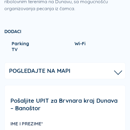
ribolovnim terenima na Dunavu, sa mogucnošću
organizovanja pecanja iz čamca.
DODACI
Parking
Wi-Fi
TV
POGLEDAJTE NA MAPI
Pošaljite UPIT za Brvnara kraj Dunava
– Banoštor
IME I PREZIME*
PLEA