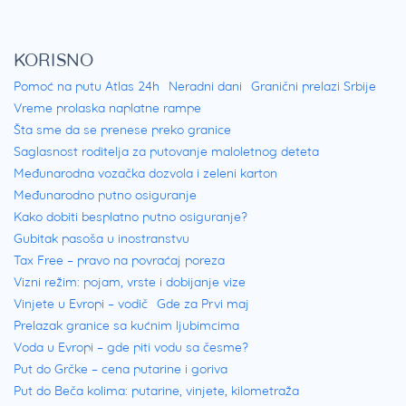
KORISNO
Pomoć na putu Atlas 24h
Neradni dani
Granični prelazi Srbije
Vreme prolaska naplatne rampe
Šta sme da se prenese preko granice
Saglasnost roditelja za putovanje maloletnog deteta
Međunarodna vozačka dozvola i zeleni karton
Međunarodno putno osiguranje
Kako dobiti besplatno putno osiguranje?
Gubitak pasoša u inostranstvu
Tax Free – pravo na povraćaj poreza
Vizni režim: pojam, vrste i dobijanje vize
Vinjete u Evropi – vodič
Gde za Prvi maj
Prelazak granice sa kućnim ljubimcima
Voda u Evropi – gde piti vodu sa česme?
Put do Grčke – cena putarine i goriva
Put do Beča kolima: putarine, vinjete, kilometraža