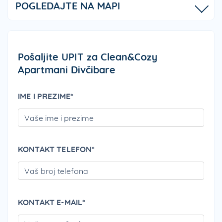
POGLEDAJTE NA MAPI
Pošaljite UPIT za Clean&Cozy
Apartmani Divčibare
IME I PREZIME*
PLEA
KONTAKT TELEFON*
PLEA
KONTAKT E-MAIL*
PLEA