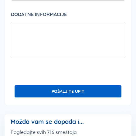
DODATNE INFORMACIJE
PLEA
POŠALJITE UPIT
Možda vam se dopada i...
Pogledajte svih 716 smeštaja