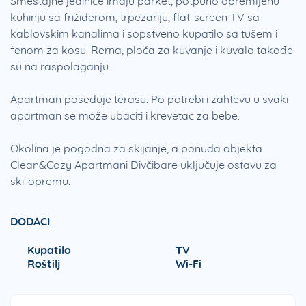
Smeštajne jedinice imaju parket, potpuno opremljenu
kuhinju sa frižiderom, trpezariju, flat-screen TV sa
kablovskim kanalima i sopstveno kupatilo sa tušem i
fenom za kosu. Rerna, ploča za kuvanje i kuvalo takođe
su na raspolaganju.
Apartman poseduje terasu. Po potrebi i zahtevu u svaki
apartman se može ubaciti i krevetac za bebe.
Okolina je pogodna za skijanje, a ponuda objekta
Clean&Cozy Apartmani Divčibare uključuje ostavu za
ski-opremu.
DODACI
Kupatilo
TV
Roštilj
Wi-Fi