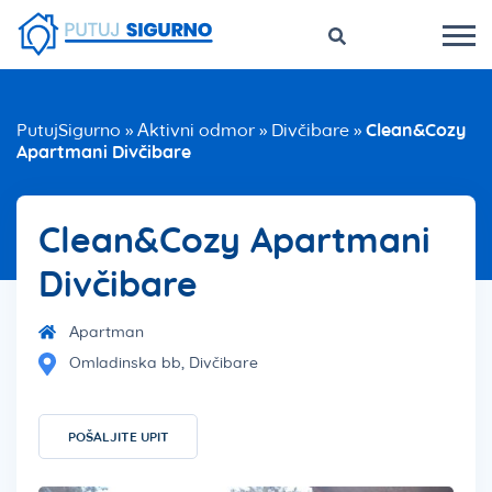
PutujSigurno
»
Aktivni odmor
»
Divčibare
»
Clean&Cozy
Apartmani Divčibare
Clean&Cozy Apartmani
Divčibare
Apartman
Omladinska bb, Divčibare
POŠALJITE UPIT