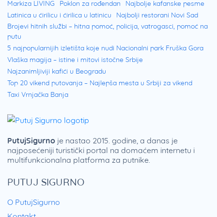
Markiza LIVING
Poklon za rođendan
Najbolje kafanske pesme
Latinica u ćirilicu i ćirilica u latinicu
Najbolji restorani Novi Sad
Brojevi hitnih službi – hitna pomoć, policija, vatrogasci, pomoć na
putu
5 najpopularnijih izletišta koje nudi Nacionalni park Fruška Gora
Vlaška magija – istine i mitovi istočne Srbije
Najzanimljiviji kafići u Beogradu
Top 20 vikend putovanja – Najlepša mesta u Srbiji za vikend
Taxi Vrnjačka Banja
PutujSigurno
je nastao 2015. godine, a danas je
najposećeniji turistički portal na domaćem internetu i
multifunkcionalna platforma za putnike.
PUTUJ SIGURNO
O PutujSigurno
Kontakt