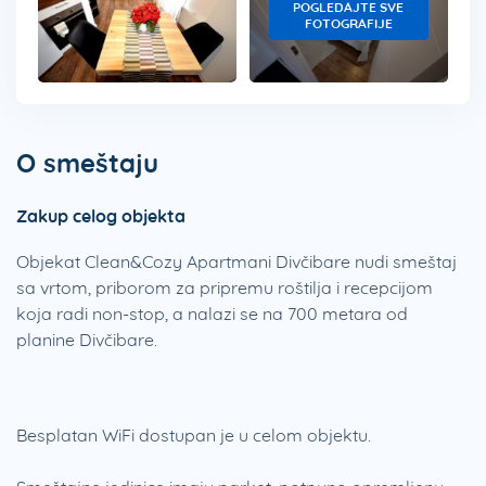
POGLEDAJTE SVE
FOTOGRAFIJE
O smeštaju
Zakup celog objekta
Objekat Clean&Cozy Apartmani Divčibare nudi smeštaj
sa vrtom, priborom za pripremu roštilja i recepcijom
koja radi non-stop, a nalazi se na 700 metara od
planine Divčibare.
Besplatan WiFi dostupan je u celom objektu.