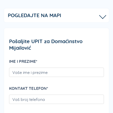
POGLEDAJTE NA MAPI
Pošaljite UPIT za Domaćinstvo
Mijailović
IME I PREZIME*
PLEA
KONTAKT TELEFON*
PLEA