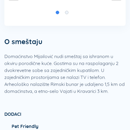
O smeštaju
Domaćinstvo Mijailović nudi smeštaj sa ishranom u
okviru porodične kuće. Gostima su na raspolaganju 2
dvokrevetne sobe sa zajedničkim kupatilom. U
zajedničkim prostorijama se nalazi TV i telefon.
Arheološko nalazište Rimski bunar je udaljeno 1,5 km od
domaćinstva, a etno-selo Vajati u Kravarici 3 km.
DODACI
Pet Friendly