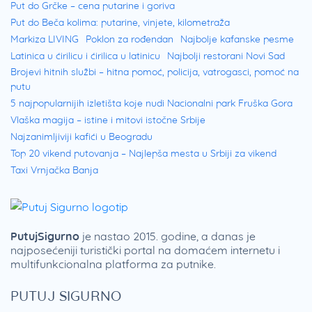
Put do Grčke – cena putarine i goriva
Put do Beča kolima: putarine, vinjete, kilometraža
Markiza LIVING
Poklon za rođendan
Najbolje kafanske pesme
Latinica u ćirilicu i ćirilica u latinicu
Najbolji restorani Novi Sad
Brojevi hitnih službi – hitna pomoć, policija, vatrogasci, pomoć na
putu
5 najpopularnijih izletišta koje nudi Nacionalni park Fruška Gora
Vlaška magija – istine i mitovi istočne Srbije
Najzanimljiviji kafići u Beogradu
Top 20 vikend putovanja – Najlepša mesta u Srbiji za vikend
Taxi Vrnjačka Banja
PutujSigurno
je nastao 2015. godine, a danas je
najposećeniji turistički portal na domaćem internetu i
multifunkcionalna platforma za putnike.
PUTUJ SIGURNO