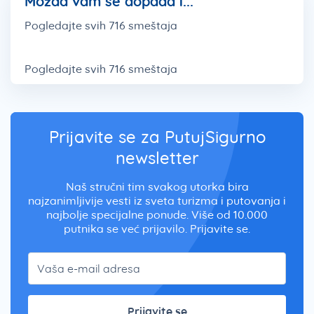
Možda vam se dopada i...
Pogledajte svih 716 smeštaja
Pogledajte svih 716 smeštaja
Prijavite se za PutujSigurno
newsletter
Naš stručni tim svakog utorka bira
najzanimljivije vesti iz sveta turizma i putovanja i
najbolje specijalne ponude. Više od 10.000
putnika se već prijavilo. Prijavite se.
Prijavite se