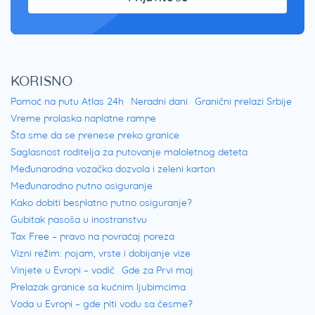
KORISNO
Pomoć na putu Atlas 24h
Neradni dani
Granični prelazi Srbije
Vreme prolaska naplatne rampe
Šta sme da se prenese preko granice
Saglasnost roditelja za putovanje maloletnog deteta
Međunarodna vozačka dozvola i zeleni karton
Međunarodno putno osiguranje
Kako dobiti besplatno putno osiguranje?
Gubitak pasoša u inostranstvu
Tax Free – pravo na povraćaj poreza
Vizni režim: pojam, vrste i dobijanje vize
Vinjete u Evropi – vodič
Gde za Prvi maj
Prelazak granice sa kućnim ljubimcima
Voda u Evropi – gde piti vodu sa česme?