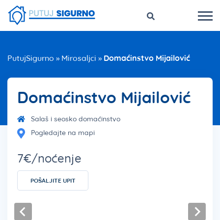
PutujSigurno
»
Mirosaljci
»
Domaćinstvo Mijailović
Domaćinstvo Mijailović
Salaš i seosko domaćinstvo
Pogledajte na mapi
7€/noćenje
POŠALJITE UPIT
Previous
Nex