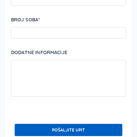
BROJ SOBA*
DODATNE INFORMACIJE
PLEA
POŠALJITE UPIT