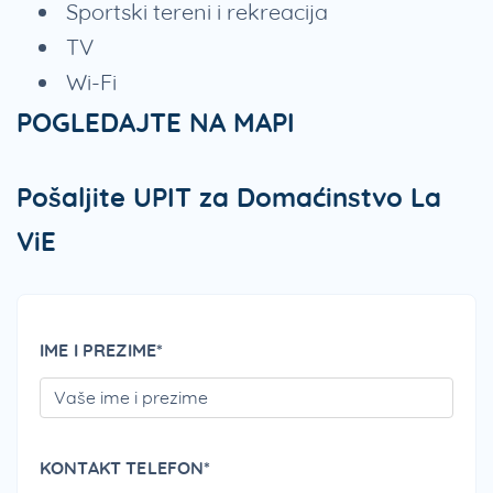
Sportski tereni i rekreacija
TV
Wi-Fi
POGLEDAJTE NA MAPI
Pošaljite UPIT za Domaćinstvo La
ViE
IME I PREZIME*
PLEA
KONTAKT TELEFON*
PLEA