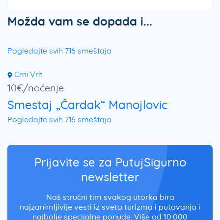
Možda vam se dopada i...
Pogledajte svih 716 smeštaja
Crni Vrh
10€/noćenje
Smestaj „Čardak“ Manojlovic
Pogledajte svih 716 smeštaja
Prijavite se za PutujSigurno
newsletter
Naš stručni tim svakog utorka bira
najzanimljivije vesti iz sveta turizma i putovanja i
najbolje specijalne ponude. Više od 10.000