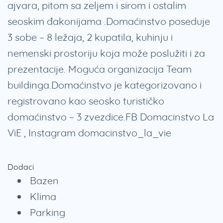
ajvara, pitom sa zeljem i sirom i ostalim
seoskim đakonijama .Domaćinstvo poseduje
3 sobe – 8 ležaja, 2 kupatila, kuhinju i
nemenski prostoriju koja može poslužiti i za
prezentacije. Moguća organizacija Team
buildinga.Domaćinstvo je kategorizovano i
registrovano kao seosko turističko
domaćinstvo – 3 zvezdice.FB Domacinstvo La
ViE , Instagram domacinstvo_la_vie
Dodaci
Bazen
Klima
Parking