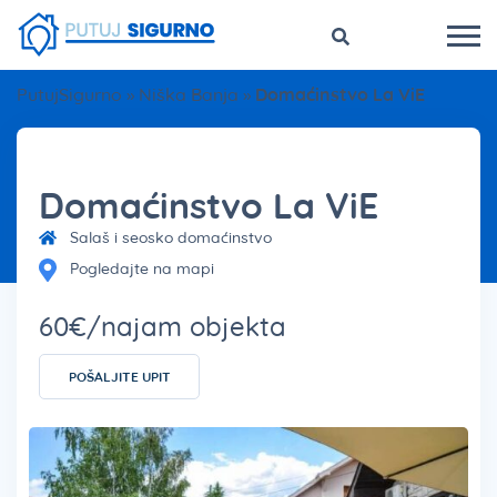
PutujSigurno
»
Niška Banja
»
Domaćinstvo La ViE
Domaćinstvo La ViE
Salaš i seosko domaćinstvo
Pogledajte na mapi
60€/najam objekta
POŠALJITE UPIT