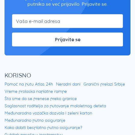
putnika se već prijavilo. Prijavite se.
Prijavite se
KORISNO
Pomoć na putu Atlas 24h
Neradni dani
Granični prelazi Srbije
Vreme prolaska naplatne rampe
Šta sme da se prenese preko granice
Saglasnost roditelja za putovanje maloletnog deteta
Međunarodna vozačka dozvola i zeleni karton
Međunarodno putno osiguranje
Kako dobiti besplatno putno osiguranje?
Gubitak pasoša u inostranstvu