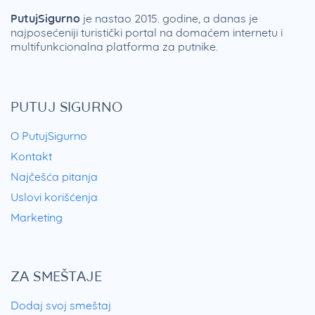
PutujSigurno
je nastao 2015. godine, a danas je
najposećeniji turistički portal na domaćem internetu i
multifunkcionalna platforma za putnike.
PUTUJ SIGURNO
O PutujSigurno
Kontakt
Najčešća pitanja
Uslovi korišćenja
Marketing
ZA SMEŠTAJE
Dodaj svoj smeštaj