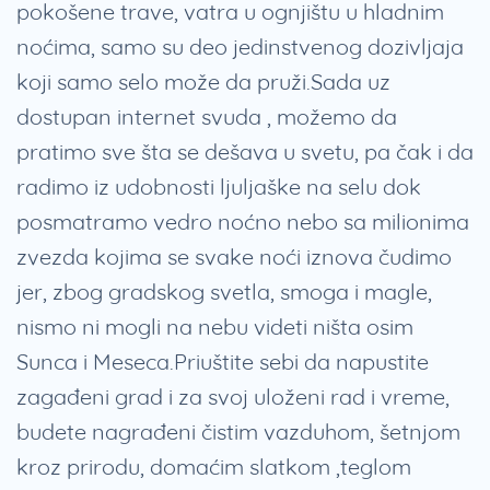
pokošene trave, vatra u ognjištu u hladnim
noćima, samo su deo jedinstvenog dozivljaja
koji samo selo može da pruži.Sada uz
dostupan internet svuda , možemo da
pratimo sve šta se dešava u svetu, pa čak i da
radimo iz udobnosti ljuljaške na selu dok
posmatramo vedro noćno nebo sa milionima
zvezda kojima se svake noći iznova čudimo
jer, zbog gradskog svetla, smoga i magle,
nismo ni mogli na nebu videti ništa osim
Sunca i Meseca.Priuštite sebi da napustite
zagađeni grad i za svoj uloženi rad i vreme,
budete nagrađeni čistim vazduhom, šetnjom
kroz prirodu, domaćim slatkom ,teglom