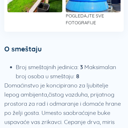
POGLEDAJTE SVE
FOTOGRAFIJE
O smeštaju
Broj smeštajnih jedinica:
3
Maksimalan
broj osoba u smeštaju:
8
Domaćinstvo je koncipirano za ljubitelje
lepog ambijenta,čistog vazduha, prijatnog
prostora za rad i odmaranje i domaće hrane
po želji gosta. Umesto saobraćajne buke
uspavaće vas zrikavci. Cepanje drva, miris