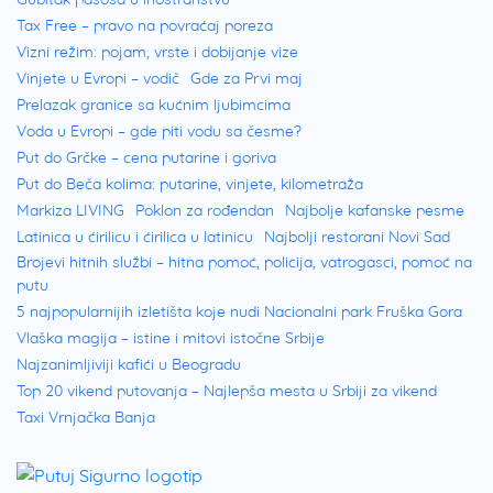
Tax Free – pravo na povraćaj poreza
Vizni režim: pojam, vrste i dobijanje vize
Vinjete u Evropi – vodič
Gde za Prvi maj
Prelazak granice sa kućnim ljubimcima
Voda u Evropi – gde piti vodu sa česme?
Put do Grčke – cena putarine i goriva
Put do Beča kolima: putarine, vinjete, kilometraža
Markiza LIVING
Poklon za rođendan
Najbolje kafanske pesme
Latinica u ćirilicu i ćirilica u latinicu
Najbolji restorani Novi Sad
Brojevi hitnih službi – hitna pomoć, policija, vatrogasci, pomoć na
putu
5 najpopularnijih izletišta koje nudi Nacionalni park Fruška Gora
Vlaška magija – istine i mitovi istočne Srbije
Najzanimljiviji kafići u Beogradu
Top 20 vikend putovanja – Najlepša mesta u Srbiji za vikend
Taxi Vrnjačka Banja