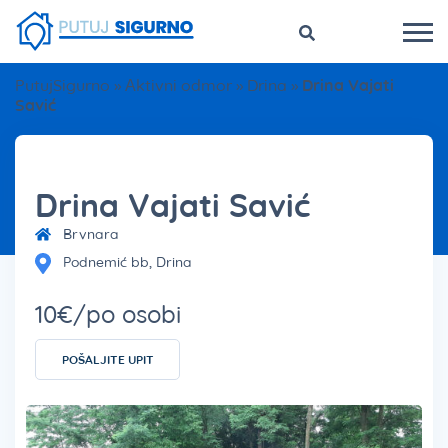
PutujSigurno
»
Aktivni odmor
»
Drina
»
Drina Vajati
Savić
Drina Vajati Savić
Brvnara
Podnemić bb, Drina
10€/po osobi
POŠALJITE UPIT