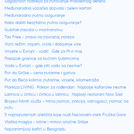
Saglasnost roditelja za putovanje maloletnog deteta
Međunarodna vozačka dozvola i zeleni karton
Međunarodno putno osiguranje
Kako dobiti besplatno putno osiguranje?
Gubitak pasoša u inostranstvu
Tax Free – pravo na povraćaj poreza
Vizni režim: pojam, vrste i dobijanje vize
Vinjete u Evropi – vodič
Gde za Prvi maj
Prelazak granice sa kućnim ljubimcima
Voda u Evropi – gde piti vodu sa česme?
Put do Grčke – cena putarine i goriva
Put do Beča kolima: putarine, vinjete, kilometraža
Markiza LIVING
Poklon za rođendan
Najbolje kafanske pesme
Latinica u ćirilicu i ćirilica u latinicu
Najbolji restorani Novi Sad
Brojevi hitnih službi – hitna pomoć, policija, vatrogasci, pomoć na
putu
5 najpopularnijih izletišta koje nudi Nacionalni park Fruška Gora
Vlaška magija – istine i mitovi istočne Srbije
Najzanimljiviji kafići u Beogradu