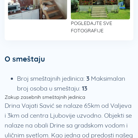
POGLEDAJTE SVE
FOTOGRAFIJE
O smeštaju
Broj smeštajnih jedinica:
3
Maksimalan
broj osoba u smeštaju:
13
Zakup zasebnih smeštajnih jedinica
Drina Vajati Savić se nalaze 65km od Valjeva
i 3km od centra Ljubovije uzvodno. Objekti se
nalaze na obali Drine sa gradskom vodom i
uličnim svetlom. Kao jedna od predosti našeg