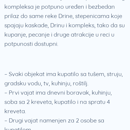
kompleksa je potpuno uređen i bezbedan
prilaz do same reke Drine, stepenicama koje
spajaju kaskade, Drinu i kompleks, tako da su
kupanje, pecanje i druge atrakcije u reci u
potpunosti dostupni.
– Svaki objekat ima kupatilo sa tušem, struju,
gradsku vodu, tv, kuhinju, roštilj.
– Prvi vajat ima dnevni boravak, kuhinju,
soba sa 2 kreveta, kupatilo i na spratu 4
kreveta.
– Drugi vajat namenjen za 2 osobe sa
kupatilom.