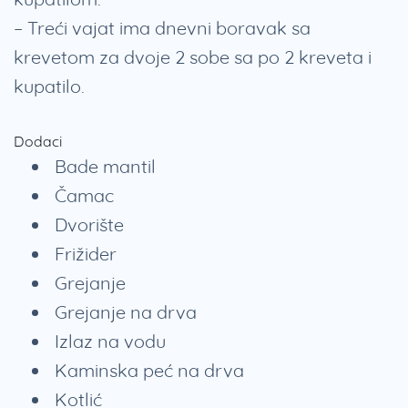
– Treći vajat ima dnevni boravak sa
krevetom za dvoje 2 sobe sa po 2 kreveta i
kupatilo.
Dodaci
Bade mantil
Čamac
Dvorište
Frižider
Grejanje
Grejanje na drva
Izlaz na vodu
Kaminska peć na drva
Kotlić