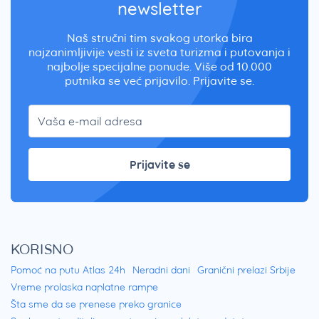
newsletter
Naš stručni tim svakog utorka bira
najzanimljivije vesti iz sveta turizma i putovanja i
najbolje specijalne ponude. Više od 10.000
putnika se već prijavilo. Prijavite se.
Prijavite se
KORISNO
Pomoć na putu Atlas 24h
Neradni dani
Granični prelazi Srbije
Vreme prolaska naplatne rampe
Šta sme da se prenese preko granice