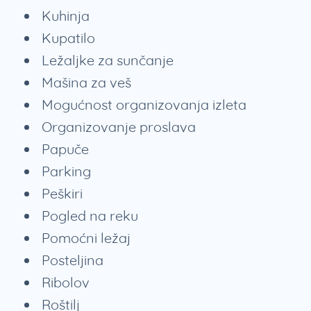
Kuhinja
Kupatilo
Ležaljke za sunčanje
Mašina za veš
Mogućnost organizovanja izleta
Organizovanje proslava
Papuče
Parking
Peškiri
Pogled na reku
Pomoćni ležaj
Posteljina
Ribolov
Roštilj