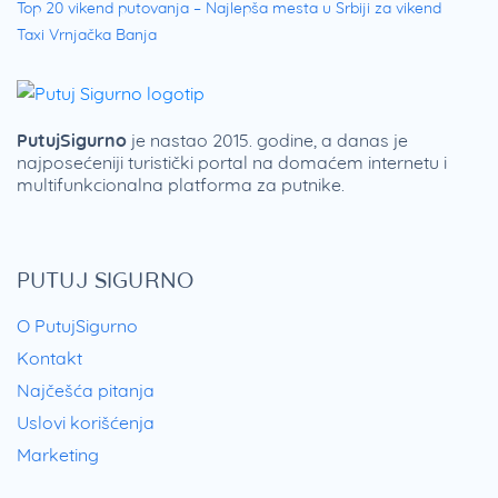
Top 20 vikend putovanja – Najlepša mesta u Srbiji za vikend
Taxi Vrnjačka Banja
PutujSigurno
je nastao 2015. godine, a danas je
najposećeniji turistički portal na domaćem internetu i
multifunkcionalna platforma za putnike.
PUTUJ SIGURNO
O PutujSigurno
Kontakt
Najčešća pitanja
Uslovi korišćenja
Marketing