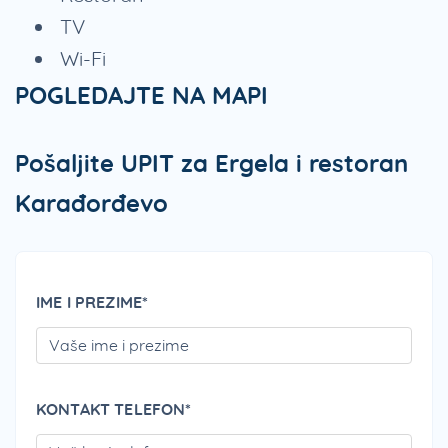
TV
Wi-Fi
POGLEDAJTE NA MAPI
Pošaljite UPIT za Ergela i restoran
Karađorđevo
IME I PREZIME*
PLEA
KONTAKT TELEFON*
PLEA