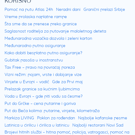
KORISNO
Pomoć na putu Atlas 24h
Neradni dani
Granični prelazi Srbije
Vreme prolaska naplatne rampe
Šta sme da se prenese preko granice
Saglasnost roditelja za putovanje maloletnog deteta
Međunarodna vozačka dozvola i zeleni karton
Međunarodno putno osiguranje
Kako dobiti besplatno putno osiguranje?
Gubitak pasoša u inostranstvu
Tax Free – pravo na povraćaj poreza
Vizni režim: pojam, vrste i dobijanje vize
Vinjete u Evropi – vodič
Gde za Prvi maj
Prelazak granice sa kućnim ljubimcima
Voda u Evropi – gde piti vodu sa česme?
Put do Grčke – cena putarine i goriva
Put do Beča kolima: putarine, vinjete, kilometraža
Markiza LIVING
Poklon za rođendan
Najbolje kafanske pesme
Latinica u ćirilicu i ćirilica u latinicu
Najbolji restorani Novi Sad
Brojevi hitnih službi – hitna pomoć, policija, vatrogasci, pomoć na