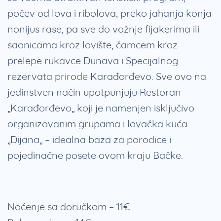
počev od lova i ribolova, preko jahanja konja
nonijus rase, pa sve do vožnje fijakerima ili
saonicama kroz lovište, čamcem kroz
prelepe rukavce Dunava i Specijalnog
rezervata prirode Karađorđevo. Sve ovo na
jedinstven način upotpunjuju Restoran
„Karađorđevo„ koji je namenjen isključivo
organizovanim grupama i lovačka kuća
„Dijana„ – idealna baza za porodice i
pojedinačne posete ovom kraju Bačke.
Noćenje sa doručkom – 11€