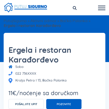
PutujSigurno
»
Aktivni odmor
»
Bačka Palanka
»
Ergela i restoran Karađorđevo
Ergela i restoran
Karađorđevo
Soba
022 736XXXX
Kralja Petra I 13, Bačka Palanka
11€/noćenje sa doručkom
POŠALJITE UPIT
POZOVITE