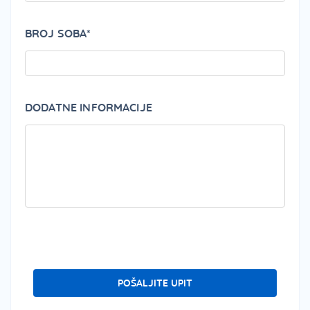
BROJ SOBA*
DODATNE INFORMACIJE
PLEA
POŠALJITE UPIT