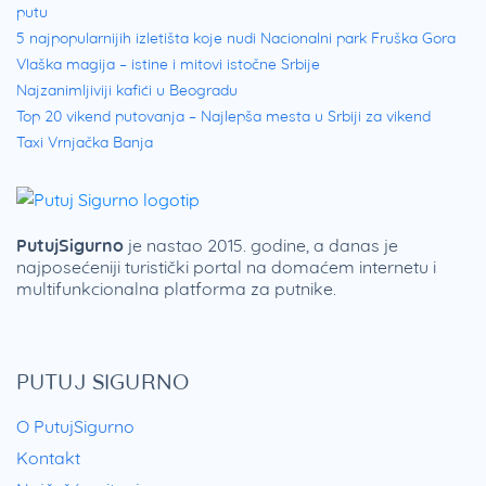
putu
5 najpopularnijih izletišta koje nudi Nacionalni park Fruška Gora
Vlaška magija – istine i mitovi istočne Srbije
Najzanimljiviji kafići u Beogradu
Top 20 vikend putovanja – Najlepša mesta u Srbiji za vikend
Taxi Vrnjačka Banja
PutujSigurno
je nastao 2015. godine, a danas je
najposećeniji turistički portal na domaćem internetu i
multifunkcionalna platforma za putnike.
PUTUJ SIGURNO
O PutujSigurno
Kontakt