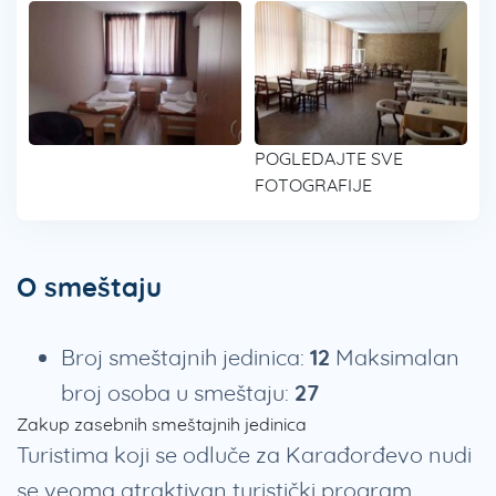
POGLEDAJTE SVE
FOTOGRAFIJE
O smeštaju
Broj smeštajnih jedinica:
12
Maksimalan
broj osoba u smeštaju:
27
Zakup zasebnih smeštajnih jedinica
Turistima koji se odluče za Karađorđevo nudi
se veoma atraktivan turistički program,