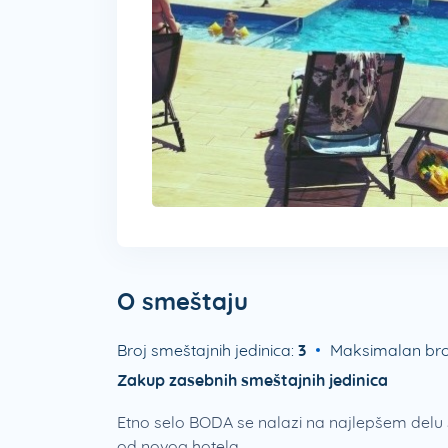
O smeštaju
Broj smeštajnih jedinica:
3
Maksimalan bro
Zakup zasebnih smeštajnih jedinica
Etno selo BODA se nalazi na najlepšem delu
od novog hotela.