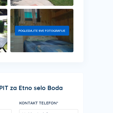
POGLEDAJTE SVE FOTOGRAFIJE
UPIT za Etno selo Boda
KONTAKT TELEFON*
PLEASE LEAVE THIS FIELD EMPTY.
PLEASE LEAVE THI