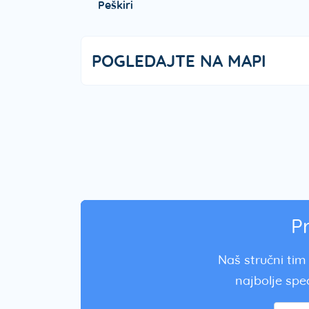
Peškiri
POGLEDAJTE NA MAPI
P
Naš stručni tim 
najbolje spec