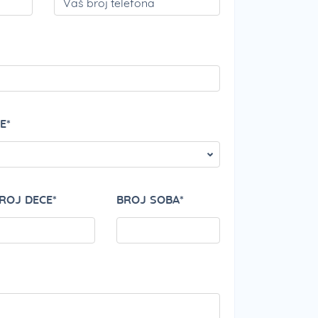
PLEASE LEAVE THI
E*
ROJ DECE*
BROJ SOBA*
PLEASE LEAVE THI