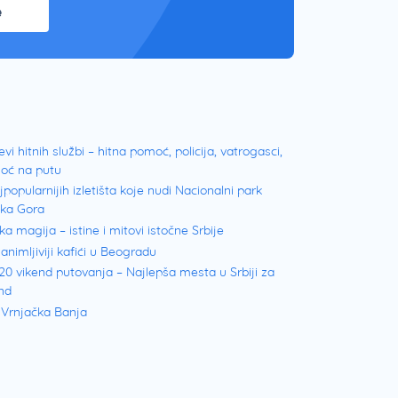
e
evi hitnih službi – hitna pomoć, policija, vatrogasci,
oć na putu
jpopularnijih izletišta koje nudi Nacionalni park
ška Gora
ka magija – istine i mitovi istočne Srbije
animljiviji kafići u Beogradu
20 vikend putovanja – Najlepša mesta u Srbiji za
nd
 Vrnjačka Banja