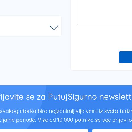
rijavite se za PutujSigurno newslett
svakog utorka bira najzanimljivije vesti iz sveta turi
ijalne ponude. Više od 10.000 putnika se već prijavilo.