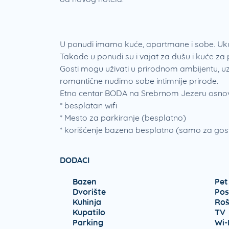
U ponudi imamo kuće, apartmane i sobe. Ukup
Takođe u ponudi su i vajat za dušu i kuće za 
Gosti mogu uživati u prirodnom ambijentu, uz r
romantične nudimo sobe intimnije prirode.
Etno centar BODA na Srebrnom Jezeru osnova
* besplatan wifi
* Mesto za parkiranje (besplatno)
* korišćenje bazena besplatno (samo za gos
DODACI
Bazen
Pet
Dvorište
Pos
Kuhinja
Rošt
Kupatilo
TV
Parking
Wi-