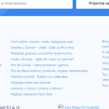
Prijavite s
Broj
Vizni režim: pojam, vrste i dobijanje vize
pom
Vinjete u Evropi – vodič
Gde za Prvi maj
5 na
Prelazak granice sa kućnim ljubimcima
Fru
Voda u Evropi – gde piti vodu sa česme?
Vlaš
a
Put do Grčke – cena putarine i goriva
Najz
Put do Beča kolima: putarine, vinjete, kilometraža
Top 
Markiza LIVING
Poklon za rođendan
vike
Najbolje kafanske pesme
Taxi
Latinica u ćirilicu i ćirilica u latinicu
Najbolji restorani Novi Sad
SMEŠTAJE