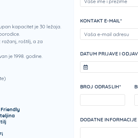
KONTAKT E-MAIL*
an kapacitet je 30 ležaja.
porodice.
ažanj, roštilj, a za
DATUM PRIJAVE I ODJAV
n je 1998. godine.
te)
BROJ ODRASLIH*
B
 Friendly
teljina
DODATNE INFORMACIJE
ilj
Fi