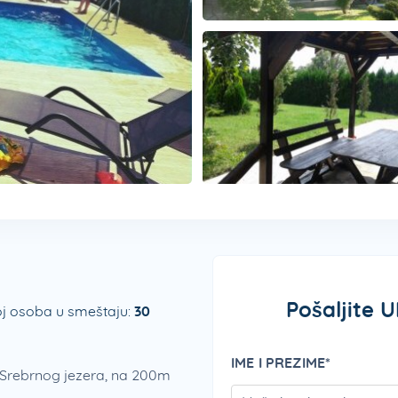
Pošaljite 
j osoba u smeštaju:
30
IME I PREZIME*
 Srebrnog jezera, na 200m