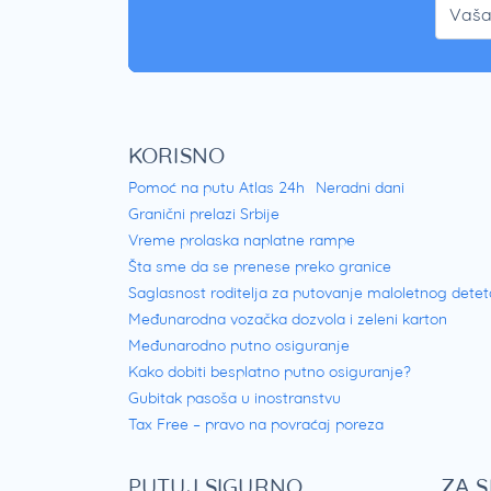
KORISNO
Pomoć na putu Atlas 24h
Neradni dani
Granični prelazi Srbije
Vreme prolaska naplatne rampe
Šta sme da se prenese preko granice
Saglasnost roditelja za putovanje maloletnog detet
Međunarodna vozačka dozvola i zeleni karton
Međunarodno putno osiguranje
Kako dobiti besplatno putno osiguranje?
Gubitak pasoša u inostranstvu
Tax Free – pravo na povraćaj poreza
PUTUJ SIGURNO
ZA 