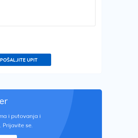
POŠALJITE UPIT
er
zma i putovanja i
 Prijavite se.