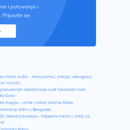
zma i putovanja i
 Prijavite se.
e
evi hitnih službi – hitna pomoć, policija, vatrogasci,
oć na putu
jpopularnijih izletišta koje nudi Nacionalni park
ška Gora
ka magija – istine i mitovi istočne Srbije
animljiviji kafići u Beogradu
20 vikend putovanja – Najlepša mesta u Srbiji za
nd
 Vrnjačka Banja