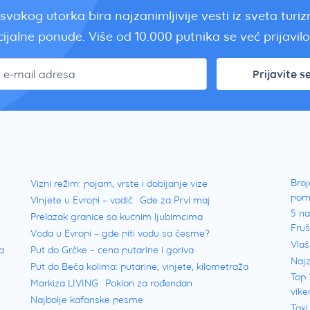
svakog utorka bira najzanimljivije vesti iz sveta turi
ijalne ponude. Više od 10.000 putnika se već prijavilo.
Prijavite s
Broj
Vizni režim: pojam, vrste i dobijanje vize
pom
Vinjete u Evropi – vodič
Gde za Prvi maj
5 na
Prelazak granice sa kućnim ljubimcima
Fru
Voda u Evropi – gde piti vodu sa česme?
Vlaš
a
Put do Grčke – cena putarine i goriva
Najz
Put do Beča kolima: putarine, vinjete, kilometraža
Top 
Markiza LIVING
Poklon za rođendan
vike
Najbolje kafanske pesme
Taxi