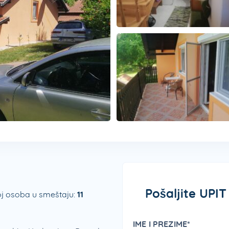
Pošaljite UPI
j osoba u smeštaju:
11
IME I PREZIME*