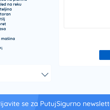
led na reku
teljina
toran
ilj
ret
asa
 mašina
Fi
rijavite se za PutujSigurno newslett