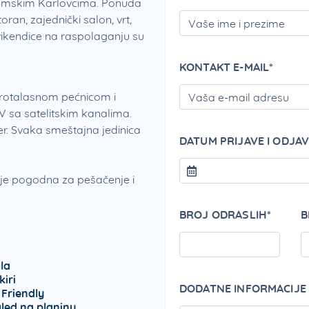
Sremskim Karlovcima. Ponuda
an, zajednički salon, vrt,
 vikendice na raspolaganju su
KONTAKT E-MAIL*
krotalasnom pećnicom i
V sa satelitskim kanalima.
er. Svaka smeštajna jedinica
DATUM PRIJAVE I ODJAV
na je pogodna za pešačenje i
BROJ ODRASLIH*
B
la
kiri
DODATNE INFORMACIJE
 Friendly
led na planinu