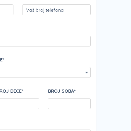
PLEASE LEAVE THI
E*
ROJ DECE*
BROJ SOBA*
PLEASE LEAVE THI