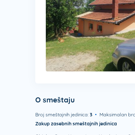
O smeštaju
Broj smeštajnih jedinica:
3
Maksimalan bro
Zakup zasebnih smeštajnih jedinica