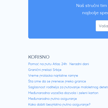
Naš stručni tim 
najbolje spec
KORISNO
Pomoć na putu Atlas 24h
Neradni dani
Granični prelazi Srbije
Vreme prolaska naplatne rampe
Šta sme da se prenese preko granice
Saglasnost roditelja za putovanje maloletnog detet
Međunarodna vozačka dozvola i zeleni karton
Međunarodno putno osiguranje
Kako dobiti besplatno putno osiguranje?