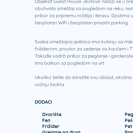
Objekat Guest House Jevtović nalazi se u 
obuhvata smeštaj sa pogledom na reku, restor
pribor za pripremu roštilja i terasu. Gostima
besplatan WiFi i besplatan privatni parking.
Svaka smeštajna jedinica ima kuhinju sa mi
frižiderom, prostor za sedenje sa kaučem i T
Takođe sadrži pribor za peglanje i garderob
ima balkon sa pogledom na vrt.
Ukoliko želite da istražite ovu oblast, okoli
vožnju bicikla.
DODACI
Dvorište
Peg
Fen
Peš
Frižider
Pet
Grejanje na drva
Pog