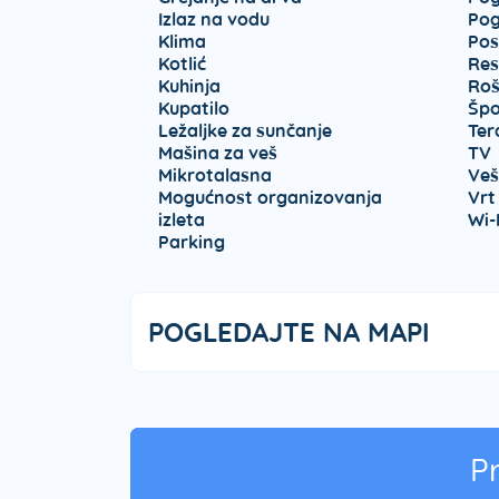
Izlaz na vodu
Pog
Klima
Pos
Kotlić
Res
Kuhinja
Rošt
Kupatilo
Špo
Ležaljke za sunčanje
Ter
Mašina za veš
TV
Mikrotalasna
Veš
Mogućnost organizovanja
Vrt
izleta
Wi-
Parking
POGLEDAJTE NA MAPI
P