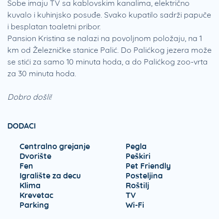
Sobe imaju TV sa kablovskim kanalima, električno
kuvalo i kuhinjsko posuđe. Svako kupatilo sadrži papuče
i besplatan toaletni pribor.
Pansion Kristina se nalazi na povoljnom položaju, na 1
km od Železničke stanice Palić. Do Palićkog jezera može
se stići za samo 10 minuta hoda, a do Palićkog zoo-vrta
za 30 minuta hoda.
Dobro došli!
DODACI
Centralno grejanje
Pegla
Dvorište
Peškiri
Fen
Pet Friendly
Igralište za decu
Posteljina
Klima
Roštilj
Krevetac
TV
Parking
Wi-Fi