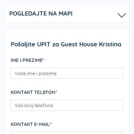
POGLEDAJTE NA MAPI
Pošaljite UPIT za Guest House Kristina
IME I PREZIME*
PLEA
KONTAKT TELEFON*
PLEA
KONTAKT E-MAIL*
PLEA