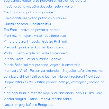
Saglasnost roditelja za putovanje maloletnog deteta
Međunarodna vozačka dozvola i zeleni karton
Međunarodno putno osiguranje
Kako dobiti besplatno putno osiguranje?
Gubitak pasoša u inostranstvu
Tax Free – pravo na povraćaj poreza
Vizni režim: pojam, vrste i dobijanje vize
Vinjete u Evropi – vodič
Gde za Prvi maj
Prelazak granice sa kućnim ljubimcima
Voda u Evropi – gde piti vodu sa česme?
Put do Grčke – cena putarine i goriva
Put do Beča kolima: putarine, vinjete, kilometraža
Markiza LIVING
Poklon za rođendan
Najbolje kafanske pesme
Latinica u ćirilicu i ćirilica u latinicu
Najbolji restorani Novi Sad
Brojevi hitnih službi – hitna pomoć, policija, vatrogasci, pomoć na
putu
5 najpopularnijih izletišta koje nudi Nacionalni park Fruška Gora
Vlaška magija – istine i mitovi istočne Srbije
Najzanimljiviji kafići u Beogradu