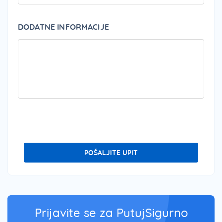
DODATNE INFORMACIJE
PLEA
POŠALJITE UPIT
Prijavite se za PutujSigurno