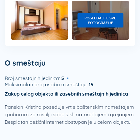
POGLEDAJTE SVE
FOTOGRAFIJE
O smeštaju
Broj smeštajnih jedinica:
5
Maksimalan broj osoba u smeštaju:
15
Zakup celog objekta ili zasebnih smeštajnih jedinica
Pansion Kristina poseduje vrt s baštenskim nameštajem
i priborom za roštilj i sobe s klima-uređajem i grejanjem.
Besplatan bežični internet dostupan je u celom objektu.