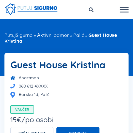
PutujSigurno
»
Aktivni odmor
»
Palić
»
Guest House
Kristina
Guest House Kristina
Apartman
060 612 4XXXX
Barska 1d, Palić
VAUČER
15€/po osobi