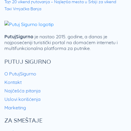
Top 20 vikend putovanja – Najlepša mesta u Srbiji za vikend
Taxi Vrnjačka Banja
PutujSigurno
je nastao 2015. godine, a danas je
najposećeniji turistički portal na domaćem internetu i
multifunkcionalna platforma za putnike.
PUTUJ SIGURNO
O PutujSigurno
Kontakt
Najčešća pitanja
Uslovi korišćenja
Marketing
ZA SMEŠTAJE