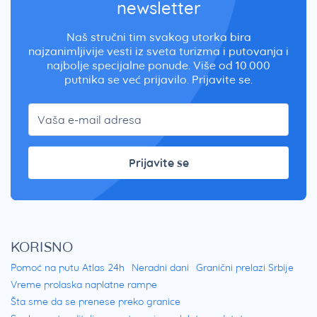
newsletter
Naš stručni tim svakog utorka bira
najzanimljivije vesti iz sveta turizma i putovanja i
najbolje specijalne ponude. Više od 10.000
putnika se već prijavilo. Prijavite se.
Prijavite se
KORISNO
Pomoć na putu Atlas 24h
Neradni dani
Granični prelazi Srbije
Vreme prolaska naplatne rampe
Šta sme da se prenese preko granice