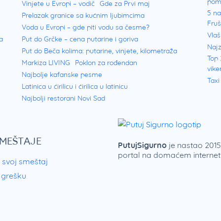
pom
Vinjete u Evropi – vodič
Gde za Prvi maj
5 na
Prelazak granice sa kućnim ljubimcima
Fru
Voda u Evropi – gde piti vodu sa česme?
Vlaš
a
Put do Grčke – cena putarine i goriva
Najz
Put do Beča kolima: putarine, vinjete, kilometraža
Top 
Markiza LIVING
Poklon za rođendan
vike
Najbolje kafanske pesme
Taxi
Latinica u ćirilicu i ćirilica u latinicu
Najbolji restorani Novi Sad
SMEŠTAJE
PutujSigurno
je nastao 2015.
portal na domaćem internetu
 svoj smeštaj
i grešku