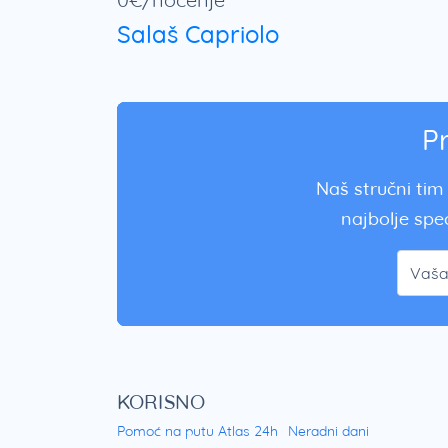
Salaš Capriolo
P
Naš stručni tim 
najbolje spec
KORISNO
Pomoć na putu Atlas 24h
Neradni dani