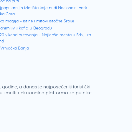
oć na putu
jpopularnijih izletišta koje nudi Nacionalni park
ška Gora
ka magija – istine i mitovi istočne Srbije
animljiviji kafići u Beogradu
20 vikend putovanja – Najlepša mesta u Srbiji za
nd
 Vrnjačka Banja
 godine, a danas je najposećeniji turistički
 i multifunkcionalna platforma za putnike.