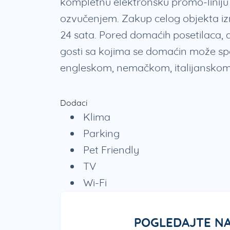
kompletnu elektronsku promo-liniju
ozvučenjem. Zakup celog objekta izn
24 sata. Pored domaćih posetilaca, d
gosti sa kojima se domaćin može s
engleskom, nemačkom, italijanskom 
Dodaci
Klima
Parking
Pet Friendly
TV
Wi-Fi
POGLEDAJTE NA