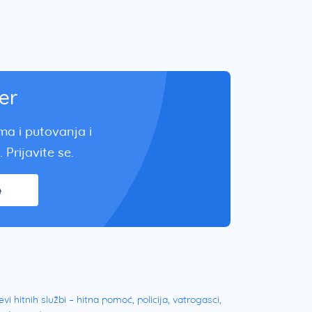
er
zma i putovanja i
 Prijavite se.
e
evi hitnih službi – hitna pomoć, policija, vatrogasci,