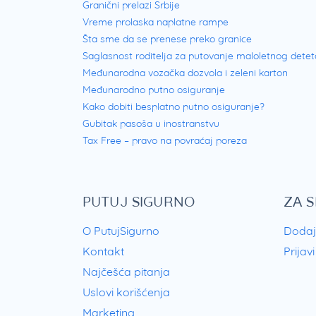
Granični prelazi Srbije
Vreme prolaska naplatne rampe
Šta sme da se prenese preko granice
Saglasnost roditelja za putovanje maloletnog detet
Međunarodna vozačka dozvola i zeleni karton
Međunarodno putno osiguranje
Kako dobiti besplatno putno osiguranje?
Gubitak pasoša u inostranstvu
Tax Free – pravo na povraćaj poreza
PUTUJ SIGURNO
ZA 
O PutujSigurno
Dodaj
Kontakt
Prijav
Najčešća pitanja
Uslovi korišćenja
Marketing