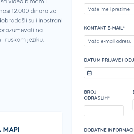
 sa video bimom i
osi 12.000 dinara za
obrodošli su i inostrani
KONTAKT E-MAIL*
porazumevati na
i ruskom jeziku.
DATUM PRIJAVE I OD
BROJ
ODRASLIH*
 MAPI
DODATNE INFORMACI