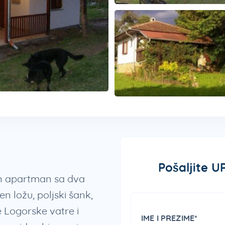
Pošaljite U
n apartman sa dva
n ložu, poljski šank,
ke Logorske vatre i
IME I PREZIME*