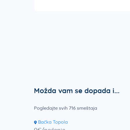
Možda vam se dopada i...
Pogledajte svih 716 smeštaja
Bačka Topola
0€/noćenje