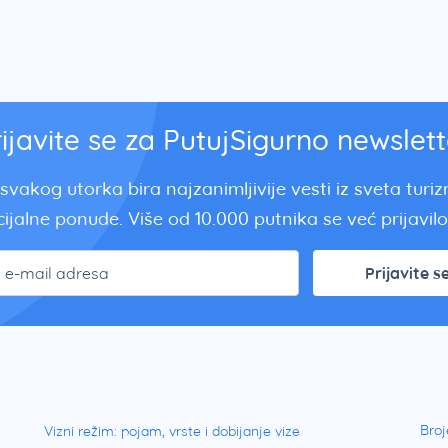
rijavite se za PutujSigurno newslett
svakog utorka bira najzanimljivije vesti iz sveta turi
ijalne ponude. Više od 10.000 putnika se već prijavilo.
Prijavite s
Broj
Vizni režim: pojam, vrste i dobijanje vize