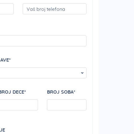
PLEASE LEAVE THIS 
JAVE*
BROJ DECE*
BROJ SOBA*
JE
PLEASE LEAVE THIS 