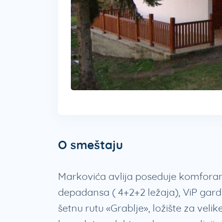
O smeštaju
Markovića avlija poseduje komfora
depadansa ( 4+2+2 ležaja), ViP garde
šetnu rutu «Grablje», ložište za veli