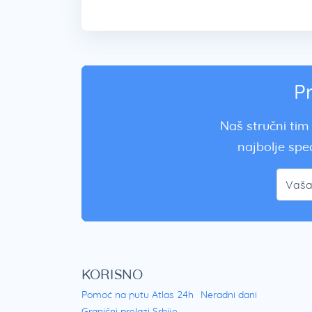
P
Naš stručni tim 
najbolje spec
KORISNO
Pomoć na putu Atlas 24h
Neradni dani
Granični prelazi Srbije