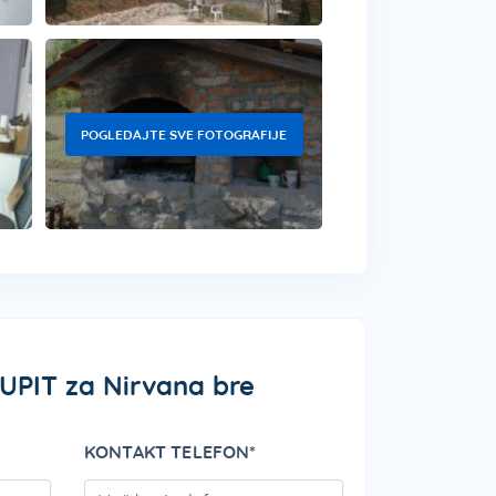
POGLEDAJTE SVE FOTOGRAFIJE
 UPIT za Nirvana bre
KONTAKT TELEFON*
PLEASE LEAVE THIS FIELD EMPTY.
PLEASE LEAVE THI