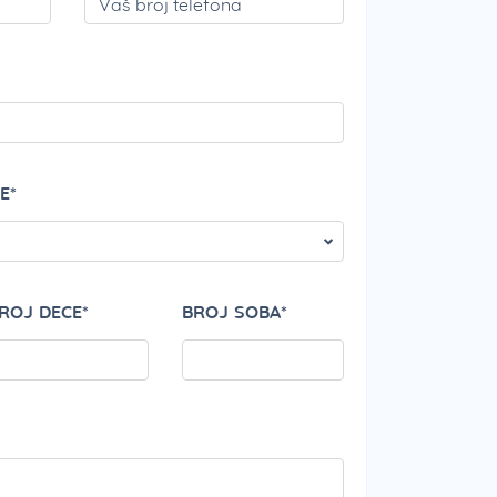
PLEASE LEAVE THI
E*
ROJ DECE*
BROJ SOBA*
PLEASE LEAVE THI