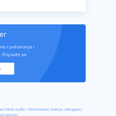
er
zma i putovanja i
 Prijavite se.
e
evi hitnih službi – hitna pomoć, policija, vatrogasci,
oć na putu