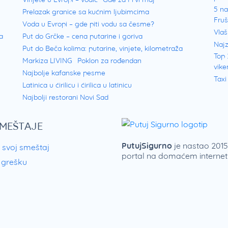
5 na
Prelazak granice sa kućnim ljubimcima
Fru
Voda u Evropi – gde piti vodu sa česme?
Vlaš
a
Put do Grčke – cena putarine i goriva
Najz
Put do Beča kolima: putarine, vinjete, kilometraža
Top 
Markiza LIVING
Poklon za rođendan
vike
Najbolje kafanske pesme
Taxi
Latinica u ćirilicu i ćirilica u latinicu
Najbolji restorani Novi Sad
SMEŠTAJE
PutujSigurno
je nastao 2015.
 svoj smeštaj
portal na domaćem internetu
i grešku