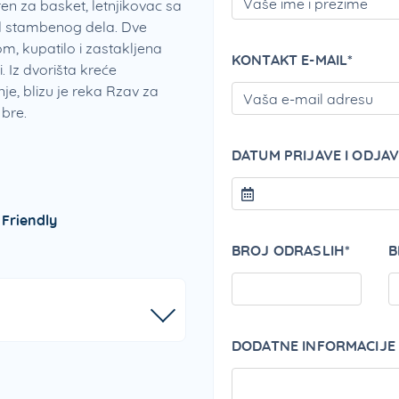
en za basket, letnjikovac sa
od stambenog dela. Dve
m, kupatilo i zastakljena
KONTAKT E-MAIL*
i. Iz dvorišta kreće
je, blizu je reka Rzav za
 bre.
DATUM PRIJAVE I ODJAV
 Friendly
BROJ ODRASLIH*
B
DODATNE INFORMACIJE