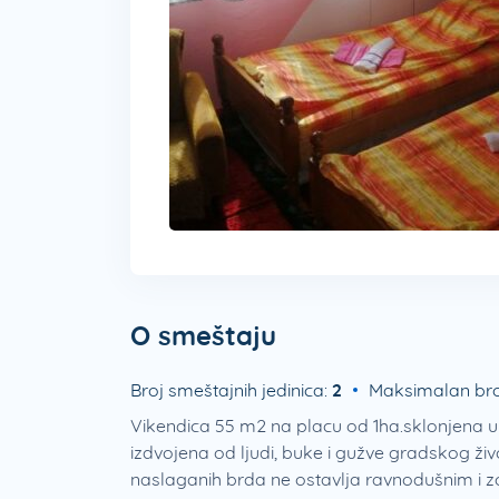
O smeštaju
Broj smeštajnih jedinica:
2
Maksimalan bro
Vikendica 55 m2 na placu od 1ha.sklonjena u s
izdvojena od ljudi, buke i gužve gradskog ži
naslaganih brda ne ostavlja ravnodušnim i z