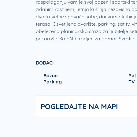
raspolaganju vam je svoj bazen i sportski ter
zidanim roštiljem, letnja kuhinja nezavisno 
dvokrevetne spavaće sobe, dnevni sa kuhinjo
terasa. Osvetljeno dvorište, parking, sat tv, vif
obeležena planinarska staza za ljubitelje šetn
pecaroše. Smeštaj rodjen za odmor. Svratite,
DODACI
Bazen
Pet
Parking
TV
POGLEDAJTE NA MAPI