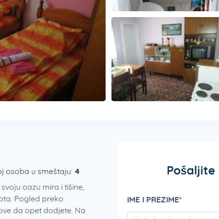
Pošaljite
j osoba u smeštaju:
4
voju oazu mira i tišine,
vota. Pogled preko
IME I PREZIME*
ove da opet dodjete. Na