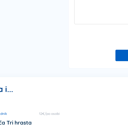
i...
dnik
12€/po osobi
ća Tri hrasta