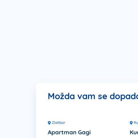
Možda vam se dopada 
Zlatibor
Ru
Apartman Gagi
Ku