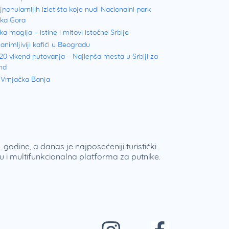
jpopularnijih izletišta koje nudi Nacionalni park
ška Gora
ka magija – istine i mitovi istočne Srbije
animljiviji kafići u Beogradu
20 vikend putovanja – Najlepša mesta u Srbiji za
nd
 Vrnjačka Banja
 godine, a danas je najposećeniji turistički
 i multifunkcionalna platforma za putnike.