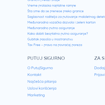
Vreme prolaska naplatne rampe
Šta sme da se prenese preko granice
Saglasnost roditelja za putovanje maloletnog detet
Međunarodna vozačka dozvola i zeleni karton
Međunarodno putno osiguranje
Kako dobiti besplatno putno osiguranje?
Gubitak pasoša u inostranstvu
Tax Free – pravo na povraćaj poreza
PUTUJ SIGURNO
ZA 
O PutujSigurno
Dodaj
Kontakt
Prijav
Najčešća pitanja
Uslovi korišćenja
Marketing