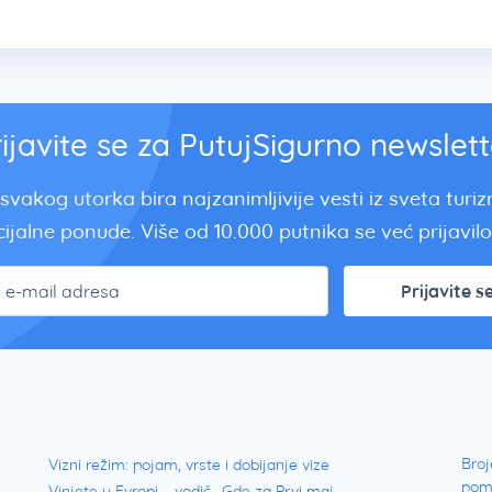
rijavite se za PutujSigurno newslett
svakog utorka bira najzanimljivije vesti iz sveta turi
ijalne ponude. Više od 10.000 putnika se već prijavilo.
Prijavite s
Broj
Vizni režim: pojam, vrste i dobijanje vize
pom
Vinjete u Evropi – vodič
Gde za Prvi maj