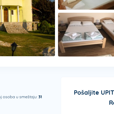
Pošaljite UP
j osoba u smeštaju:
31
R