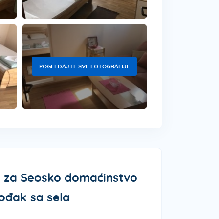
POGLEDAJTE SVE FOTOGRAFIJE
IT za Seosko domaćinstvo
ođak sa sela