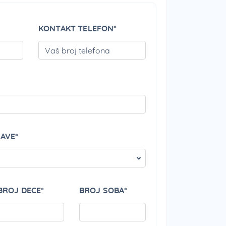
KONTAKT TELEFON*
PLEASE LEAVE THIS FIELD EMPTY.
PLEASE LEAVE THIS 
PLEASE LEAVE THIS 
JAVE*
BROJ DECE*
BROJ SOBA*