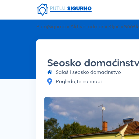
Fruška Gora
Stara planina
Smešna strana putovanja
Srebrno Jezero
Vlasinsko jezero
Zaovinsko jezero
Borsko jezero
PutujSigurno
»
Aktivni odmor
»
Ključ
»
Seosk
Seosko domaćinstv
Salaš i seosko domaćinstvo
Pogledajte na mapi