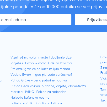
ijalne ponude. Više od 10.000 putnika se već prijavilo.
Prijavite s
Broj
Vizni režim: pojam, vrste i dobijanje vize
pom
Vinjete u Evropi – vodič
Gde za Prvi maj
5 na
Prelazak granice sa kućnim ljubimcima
Fru
Voda u Evropi – gde piti vodu sa česme?
Vlaš
a
Put do Grčke – cena putarine i goriva
Najz
Put do Beča kolima: putarine, vinjete, kilometraža
Top 
Markiza LIVING
Poklon za rođendan
vike
Najbolje kafanske pesme
Taxi
Latinica u ćirilicu i ćirilica u latinicu