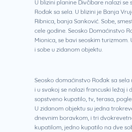
U blizini planine Divčibare nalazi s
Rođak sa sela. U blizini je Banja Vru
Ribnica, banja Sanković. Sobe, smes
cele godine. Seosko Domaćinstvo Ro
Mionica, se bavi seoskim turizmom.
i sobe u zidanom objektu.
Seosko domaćinstvo Rođak sa sela 
i u svakoj se nalazi francuski ležaj 
sopstveno kupatilo, tv, terasa, pogle
U zidanom objektu su jedna trokre
dnevnim boravkom, i tri dvokrevetn
kupatilom, jedno kupatilo na dve s