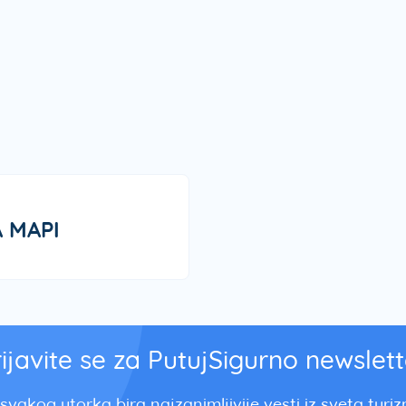
 MAPI
rijavite se za PutujSigurno newslett
svakog utorka bira najzanimljivije vesti iz sveta turi