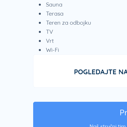
Sauna
Terasa
Teren za odbojku
TV
Vrt
Wi-Fi
POGLEDAJTE NA
P
Naš stručni tim 