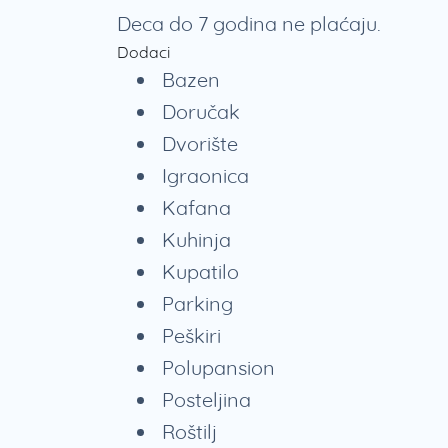
Deca do 7 godina ne plaćaju.
Dodaci
Bazen
Doručak
Dvorište
Igraonica
Kafana
Kuhinja
Kupatilo
Parking
Peškiri
Polupansion
Posteljina
Roštilj