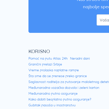
najbolje spec
KORISNO
Pomoć na putu Atlas 24h
Neradni dani
Granični prelazi Srbije
Vreme prolaska naplatne rampe
Šta sme da se prenese preko granice
Saglasnost roditelja za putovanje maloletnog detet
Međunarodna vozačka dozvola i zeleni karton
Međunarodno putno osiguranje
Kako dobiti besplatno putno osiguranje?
Gubitak pasoša u inostranstvu