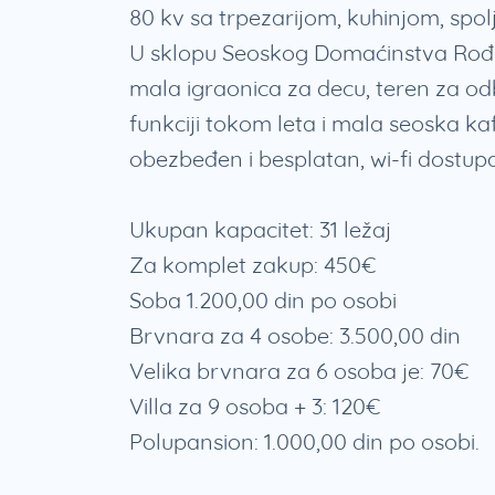
80 kv sa trpezarijom, kuhinjom, spolja
U sklopu Seoskog Domaćinstva Rođak
mala igraonica za decu, teren za odb
funkciji tokom leta i mala seoska ka
obezbeđen i besplatan, wi-fi dostup
Ukupan kapacitet: 31 ležaj
Za komplet zakup: 450€
Soba 1.200,00 din po osobi
Brvnara za 4 osobe: 3.500,00 din
Velika brvnara za 6 osoba je: 70€
Villa za 9 osoba + 3: 120€
Polupansion: 1.000,00 din po osobi.