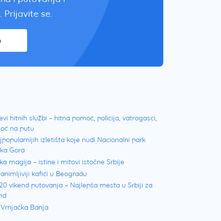
 Prijavite se.
e
evi hitnih službi – hitna pomoć, policija, vatrogasci,
oć na putu
jpopularnijih izletišta koje nudi Nacionalni park
ška Gora
ka magija – istine i mitovi istočne Srbije
animljiviji kafići u Beogradu
20 vikend putovanja – Najlepša mesta u Srbiji za
nd
 Vrnjačka Banja