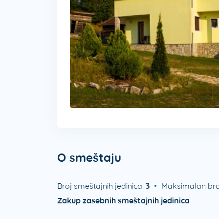
O smeštaju
Broj smeštajnih jedinica:
3
Maksimalan bro
Zakup zasebnih smeštajnih jedinica