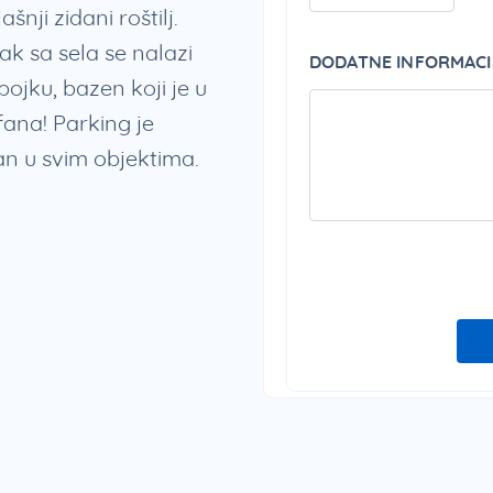
šnji zidani roštilj.
 sa sela se nalazi
DODATNE INFORMACI
ojku, bazen koji je u
fana! Parking je
an u svim objektima.