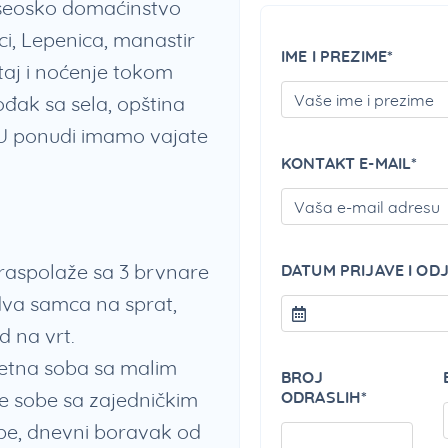
e seosko domaćinstvo
jci, Lepenica, manastir
IME I PREZIME*
taj i noćenje tokom
đak sa sela, opština
 U ponudi imamo vajate
KONTAKT E-MAIL*
raspolaže sa 3 brvnare
DATUM PRIJAVE I OD
i dva samca na sprat,
d na vrt.
vetna soba sa malim
BROJ
e sobe sa zajedničkim
ODRASLIH*
obe, dnevni boravak od