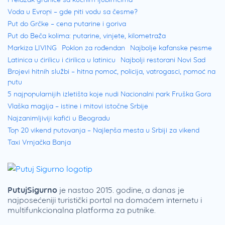
Voda u Evropi – gde piti vodu sa česme?
Put do Grčke – cena putarine i goriva
Put do Beča kolima: putarine, vinjete, kilometraža
Markiza LIVING
Poklon za rođendan
Najbolje kafanske pesme
Latinica u ćirilicu i ćirilica u latinicu
Najbolji restorani Novi Sad
Brojevi hitnih službi – hitna pomoć, policija, vatrogasci, pomoć na
putu
5 najpopularnijih izletišta koje nudi Nacionalni park Fruška Gora
Vlaška magija – istine i mitovi istočne Srbije
Najzanimljiviji kafići u Beogradu
Top 20 vikend putovanja – Najlepša mesta u Srbiji za vikend
Taxi Vrnjačka Banja
PutujSigurno
je nastao 2015. godine, a danas je
najposećeniji turistički portal na domaćem internetu i
multifunkcionalna platforma za putnike.