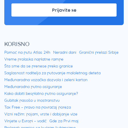
Prijavite se
KORISNO
Pomoć na putu Atlas 24h
Neradni dani
Granični prelazi Srbije
Vreme prolaska naplatne rampe
Šta sme da se prenese preko granice
Saglasnost roditelja za putovanje maloletnog deteta
Međunarodna vozačka dozvola i zeleni karton
Međunarodno putno osiguranje
Kako dobiti besplatno putno osiguranje?
Gubitak pasoša u inostranstvu
Tax Free – pravo na povraćaj poreza
Vizni režim: pojam, vrste i dobijanje vize
Vinjete u Evropi – vodič
Gde za Prvi maj
Prelazak granice sa kućnim ljubimcima