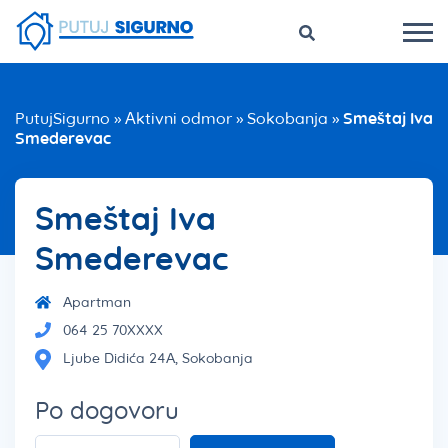
PutujSigurno
»
Aktivni odmor
»
Sokobanja
»
Smeštaj Iva
Smederevac
Smeštaj Iva
Smederevac
Apartman
064 25 70XXXX
Ljube Didića 24A, Sokobanja
Po dogovoru