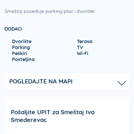
Smeštaj poseduje parking plac i dvorište.
DODACI
Dvorište
Terasa
Parking
TV
Peškiri
Wi-Fi
Posteljina
POGLEDAJTE NA MAPI
Pošaljite UPIT za Smeštaj Iva
Smederevac