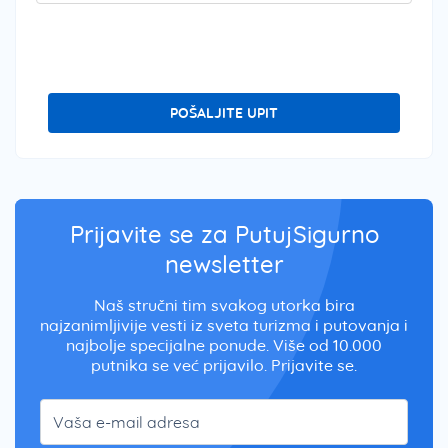
POŠALJITE UPIT
Prijavite se za PutujSigurno
newsletter
Naš stručni tim svakog utorka bira
najzanimljivije vesti iz sveta turizma i putovanja i
najbolje specijalne ponude. Više od 10.000
putnika se već prijavilo. Prijavite se.