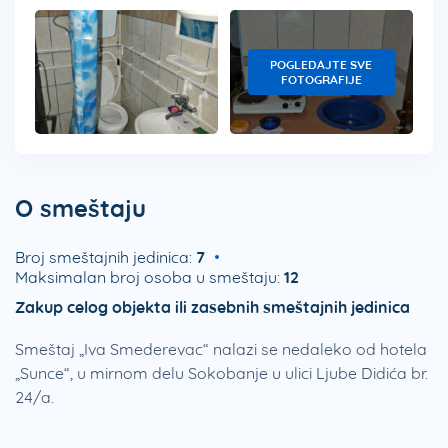
POGLEDAJTE SVE
FOTOGRAFIJE
O smeštaju
Broj smeštajnih jedinica:
7
Maksimalan broj osoba u smeštaju:
12
Zakup celog objekta ili zasebnih smeštajnih jedinica
Smeštaj „Iva Smederevac“ nalazi se nedaleko od hotela
„Sunce“, u mirnom delu Sokobanje u ulici Ljube Didića br.
24/a.