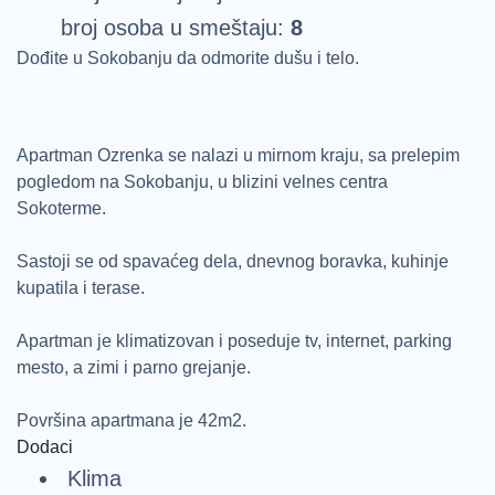
broj osoba u smeštaju:
8
Dođite u Sokobanju da odmorite dušu i telo.
Apartman Ozrenka se nalazi u mirnom kraju, sa prelepim
pogledom na Sokobanju, u blizini velnes centra
Sokoterme.
Sastoji se od spavaćeg dela, dnevnog boravka, kuhinje
kupatila i terase.
Apartman je klimatizovan i poseduje tv, internet, parking
mesto, a zimi i parno grejanje.
Površina apartmana je 42m2.
Dodaci
Klima