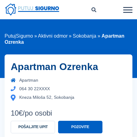
PutujSigurno
»
Aktivni odmor
»
Sokobanja
»
Apartman
Ozrenka
Apartman Ozrenka
Apartman
064 30 22XXXX
Kneza Miloša 52, Sokobanja
10€/po osobi
POŠALJITE UPIT
POZOVITE