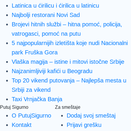
Latinica u ćirilicu i ćirilica u latinicu
Najbolji restorani Novi Sad
Brojevi hitnih službi – hitna pomoć, policija,
vatrogasci, pomoć na putu
5 najpopularnijih izletišta koje nudi Nacionalni
park Fruška Gora
Vlaška magija – istine i mitovi istočne Srbije
Najzanimljiviji kafići u Beogradu
Top 20 vikend putovanja – Najlepša mesta u
Srbiji za vikend
Taxi Vrnjačka Banja
Putuj Sigurno
Za smeštaje
O PutujSigurno
Dodaj svoj smeštaj
Kontakt
Prijavi grešku