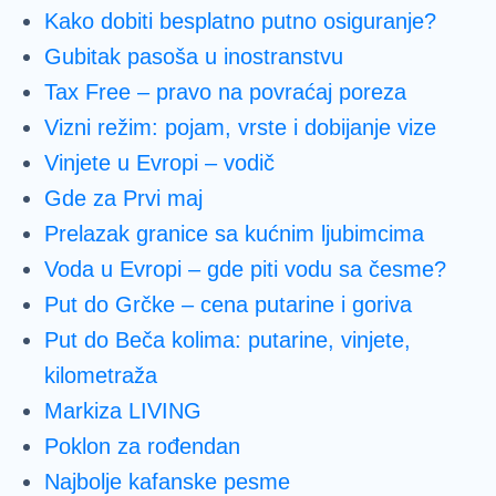
Kako dobiti besplatno putno osiguranje?
Gubitak pasoša u inostranstvu
Tax Free – pravo na povraćaj poreza
Vizni režim: pojam, vrste i dobijanje vize
Vinjete u Evropi – vodič
Gde za Prvi maj
Prelazak granice sa kućnim ljubimcima
Voda u Evropi – gde piti vodu sa česme?
Put do Grčke – cena putarine i goriva
Put do Beča kolima: putarine, vinjete,
kilometraža
Markiza LIVING
Poklon za rođendan
Najbolje kafanske pesme