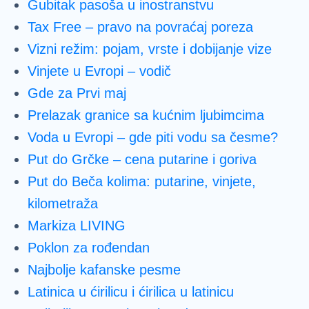
Gubitak pasoša u inostranstvu
Tax Free – pravo na povraćaj poreza
Vizni režim: pojam, vrste i dobijanje vize
Vinjete u Evropi – vodič
Gde za Prvi maj
Prelazak granice sa kućnim ljubimcima
Voda u Evropi – gde piti vodu sa česme?
Put do Grčke – cena putarine i goriva
Put do Beča kolima: putarine, vinjete,
kilometraža
Markiza LIVING
Poklon za rođendan
Najbolje kafanske pesme
Latinica u ćirilicu i ćirilica u latinicu