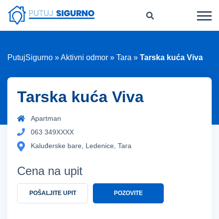
PutujSigurno
»
Aktivni odmor
»
Tara
»
Tarska kuća Viva
Tarska kuća Viva
Apartman
063 349XXXX
Kaluđerske bare, Ledenice, Tara
Cena na upit
POŠALJITE UPIT
POZOVITE