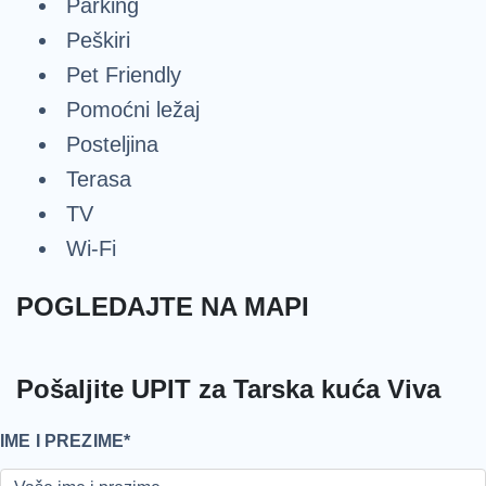
Parking
Peškiri
Pet Friendly
Pomoćni ležaj
Posteljina
Terasa
TV
Wi-Fi
POGLEDAJTE NA MAPI
Pošaljite UPIT za Tarska kuća Viva
IME I PREZIME*