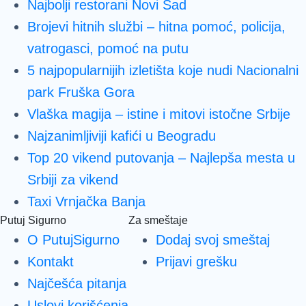
Najbolji restorani Novi Sad
Brojevi hitnih službi – hitna pomoć, policija,
vatrogasci, pomoć na putu
5 najpopularnijih izletišta koje nudi Nacionalni
park Fruška Gora
Vlaška magija – istine i mitovi istočne Srbije
Najzanimljiviji kafići u Beogradu
Top 20 vikend putovanja – Najlepša mesta u
Srbiji za vikend
Taxi Vrnjačka Banja
Putuj Sigurno
Za smeštaje
O PutujSigurno
Dodaj svoj smeštaj
Kontakt
Prijavi grešku
Najčešća pitanja
Uslovi korišćenja