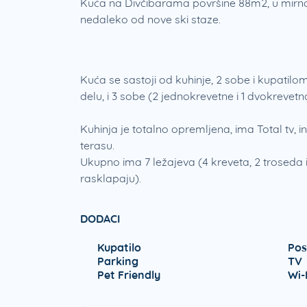
Kuća na Divčibarama površine 88m2, u mirnom
nedaleko od nove ski staze.
Kuća se sastoji od kuhinje, 2 sobe i kupatil
delu, i 3 sobe (2 jednokrevetne i 1 dvokrevet
Kuhinja je totalno opremljena, ima Total tv, i
terasu.
Ukupno ima 7 ležajeva (4 kreveta, 2 troseda i
rasklapaju).
DODACI
Kupatilo
Pos
Parking
TV
Pet Friendly
Wi-