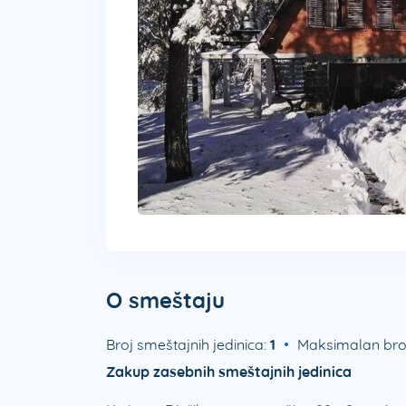
O smeštaju
Broj smeštajnih jedinica:
1
Maksimalan bro
Zakup zasebnih smeštajnih jedinica