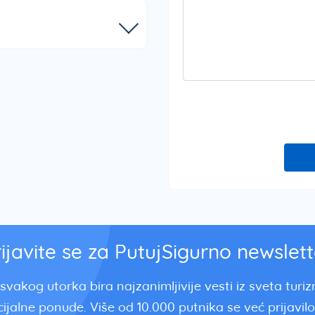
rijavite se za PutujSigurno newslett
svakog utorka bira najzanimljivije vesti iz sveta turi
ijalne ponude. Više od 10.000 putnika se već prijavilo.