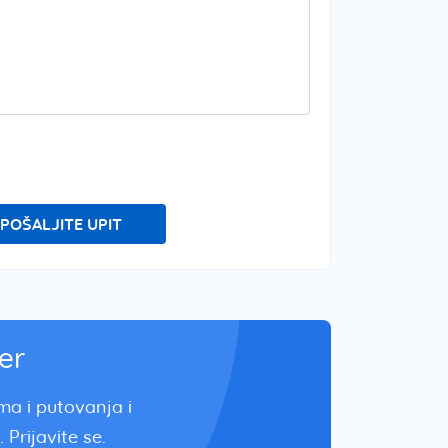
POŠALJITE UPIT
er
zma i putovanja i
 Prijavite se.