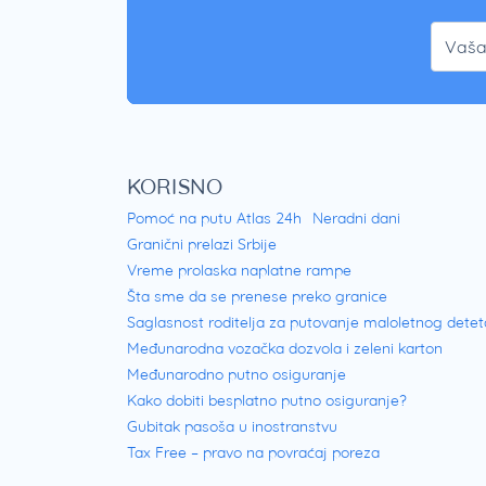
KORISNO
Pomoć na putu Atlas 24h
Neradni dani
Granični prelazi Srbije
Vreme prolaska naplatne rampe
Šta sme da se prenese preko granice
Saglasnost roditelja za putovanje maloletnog detet
Međunarodna vozačka dozvola i zeleni karton
Međunarodno putno osiguranje
Kako dobiti besplatno putno osiguranje?
Gubitak pasoša u inostranstvu
Tax Free – pravo na povraćaj poreza