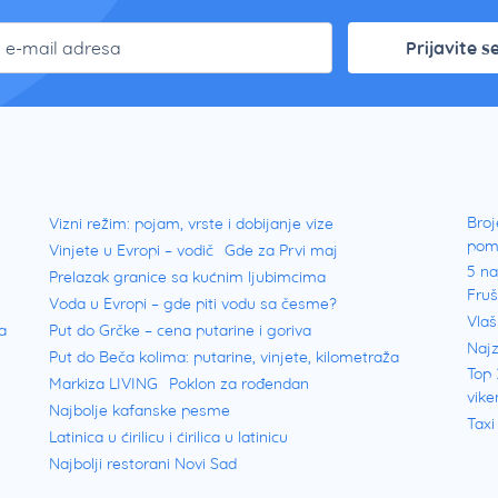
Prijavite s
Broj
Vizni režim: pojam, vrste i dobijanje vize
pom
Vinjete u Evropi – vodič
Gde za Prvi maj
5 na
Prelazak granice sa kućnim ljubimcima
Fru
Voda u Evropi – gde piti vodu sa česme?
Vlaš
a
Put do Grčke – cena putarine i goriva
Najz
Put do Beča kolima: putarine, vinjete, kilometraža
Top 
Markiza LIVING
Poklon za rođendan
vike
Najbolje kafanske pesme
Taxi
Latinica u ćirilicu i ćirilica u latinicu
Najbolji restorani Novi Sad