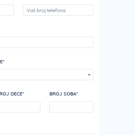
PLEASE LEAVE THI
E*
ROJ DECE*
BROJ SOBA*
PLEASE LEAVE THI