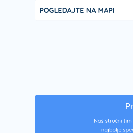
POGLEDAJTE NA MAPI
P
Naš stručni tim 
najbolje spec