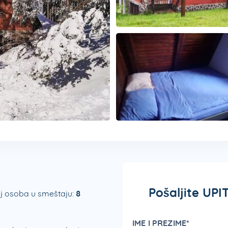
Pošaljite UPI
j osoba u smeštaju:
8
IME I PREZIME*