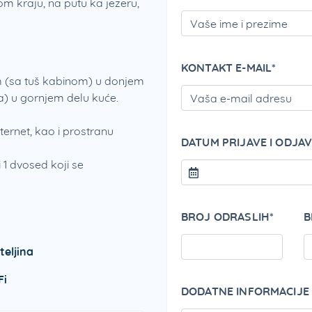
 kraju, na putu ka jezeru,
KONTAKT E-MAIL*
om (sa tuš kabinom) u donjem
na) u gornjem delu kuće.
nternet, kao i prostranu
DATUM PRIJAVE I ODJAV
 1 dvosed koji se
BROJ ODRASLIH*
B
teljina
Fi
DODATNE INFORMACIJE