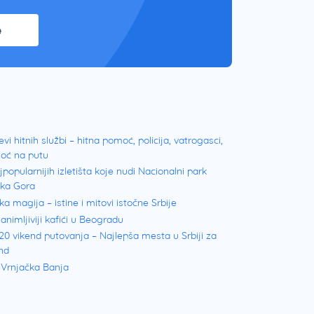
e
evi hitnih službi – hitna pomoć, policija, vatrogasci,
oć na putu
jpopularnijih izletišta koje nudi Nacionalni park
ška Gora
ka magija – istine i mitovi istočne Srbije
animljiviji kafići u Beogradu
20 vikend putovanja – Najlepša mesta u Srbiji za
nd
 Vrnjačka Banja