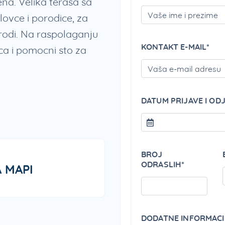
na. Velika terasa sa
lovce i porodice, za
irodi. Na raspolaganju
KONTAKT E-MAIL*
ca i pomocni sto za
DATUM PRIJAVE I OD
BROJ
ODRASLIH*
 MAPI
DODATNE INFORMACI