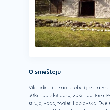
O smeštaju
Vikendica na samoj obali jezera Vru
30km od Zlatibora, 20km od Tare. 
struja, voda, toalet, kablovska. Dve