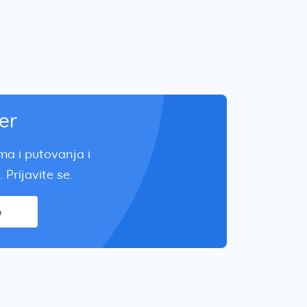
er
zma i putovanja i
 Prijavite se.
e