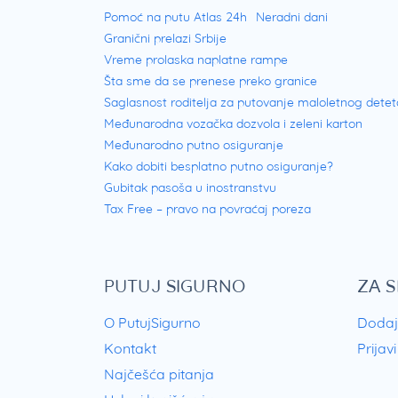
Pomoć na putu Atlas 24h
Neradni dani
Granični prelazi Srbije
Vreme prolaska naplatne rampe
Šta sme da se prenese preko granice
Saglasnost roditelja za putovanje maloletnog detet
Međunarodna vozačka dozvola i zeleni karton
Međunarodno putno osiguranje
Kako dobiti besplatno putno osiguranje?
Gubitak pasoša u inostranstvu
Tax Free – pravo na povraćaj poreza
PUTUJ SIGURNO
ZA 
O PutujSigurno
Dodaj
Kontakt
Prijav
Najčešća pitanja