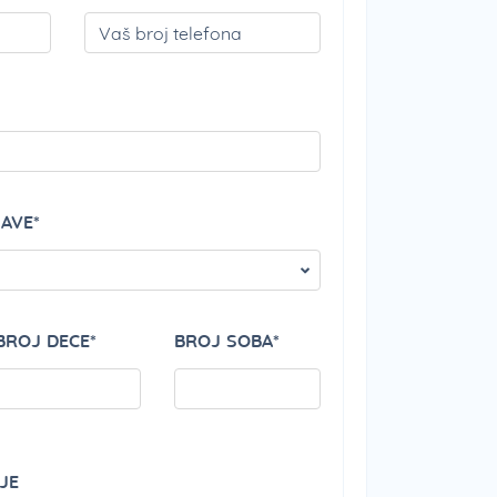
PLEASE LEAVE THIS 
JAVE*
BROJ DECE*
BROJ SOBA*
JE
PLEASE LEAVE THIS 