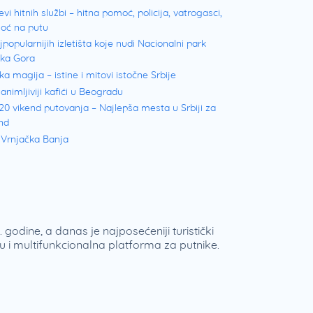
evi hitnih službi – hitna pomoć, policija, vatrogasci,
oć na putu
jpopularnijih izletišta koje nudi Nacionalni park
ška Gora
ka magija – istine i mitovi istočne Srbije
animljiviji kafići u Beogradu
20 vikend putovanja – Najlepša mesta u Srbiji za
nd
 Vrnjačka Banja
 godine, a danas je najposećeniji turistički
 i multifunkcionalna platforma za putnike.