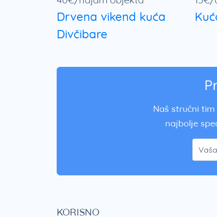
Drvena vikend kuća
Kuć
Divčibare
P
Naš stručni tim 
najbolje spec
KORISNO