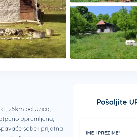
Pošaljite U
tci, 25km od Užica,
Potpuno opremljena,
 spavaće sobe i prijatna
IME I PREZIME*