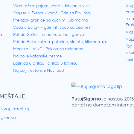
Broj
Vizni režim: pojam, vrste i dobijanje vize
pom
Vinjete u Evropi – vodič
Gde za Prvi maj
5 na
Prelazak granice sa kućnim ljubimcima
Fru
Voda u Evropi – gde piti vodu sa česme?
Vlaš
a
Put do Grčke – cena putarine i goriva
Najz
Put do Beča kolima: putarine, vinjete, kilometraža
Top 
Markiza LIVING
Poklon za rođendan
vike
Najbolje kafanske pesme
Taxi
Latinica u ćirilicu i ćirilica u latinicu
Najbolji restorani Novi Sad
SMEŠTAJE
PutujSigurno
je nastao 2015.
portal na domaćem internetu
 svoj smeštaj
i grešku