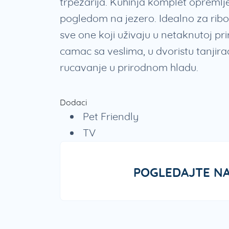
trpezarija. Kuhinja komplet opremlje
pogledom na jezero. Idealno za ribo
sve one koji uživaju u netaknutoj pr
camac sa veslima, u dvoristu tanjira
rucavanje u prirodnom hladu.
Dodaci
Pet Friendly
TV
POGLEDAJTE NA