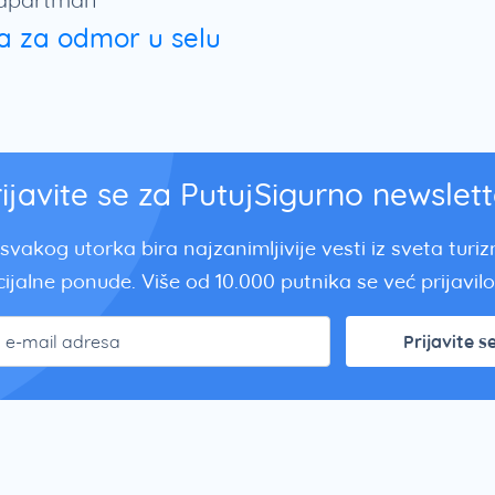
a za odmor u selu
rijavite se za PutujSigurno newslett
svakog utorka bira najzanimljivije vesti iz sveta turi
ijalne ponude. Više od 10.000 putnika se već prijavilo.
Prijavite s