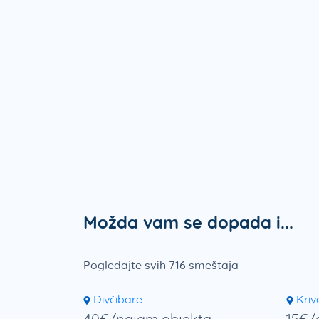
Možda vam se dopada i...
Pogledajte svih 716 smeštaja
Divčibare
Kriv
40€/najam objekta
15€/