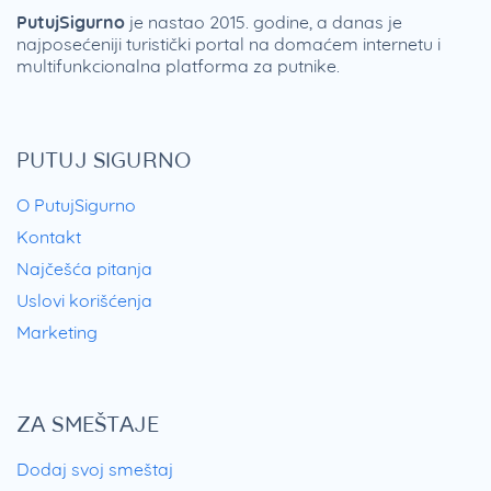
PutujSigurno
je nastao 2015. godine, a danas je
najposećeniji turistički portal na domaćem internetu i
multifunkcionalna platforma za putnike.
PUTUJ SIGURNO
O PutujSigurno
Kontakt
Najčešća pitanja
Uslovi korišćenja
Marketing
ZA SMEŠTAJE
Dodaj svoj smeštaj