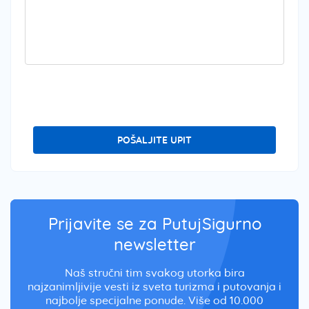
POŠALJITE UPIT
Prijavite se za PutujSigurno
newsletter
Naš stručni tim svakog utorka bira
najzanimljivije vesti iz sveta turizma i putovanja i
najbolje specijalne ponude. Više od 10.000