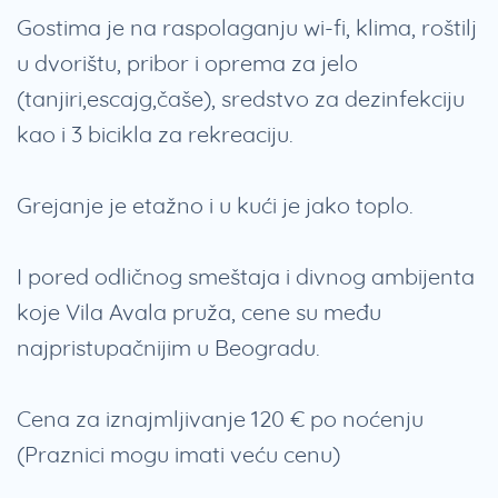
Gostima je na raspolaganju wi-fi, klima, roštilj
u dvorištu, pribor i oprema za jelo
(tanjiri,escajg,čaše), sredstvo za dezinfekciju
kao i 3 bicikla za rekreaciju.
Grejanje je etažno i u kući je jako toplo.
I pored odličnog smeštaja i divnog ambijenta
koje Vila Avala pruža, cene su među
najpristupačnijim u Beogradu.
Cena za iznajmljivanje 120 € po noćenju
(Praznici mogu imati veću cenu)