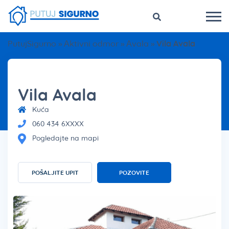
PutujSigurno
»
Aktivni odmor
»
Avala
»
Vila Avala
Vila Avala
Kuća
060 434 6XXXX
Pogledajte na mapi
POŠALJITE UPIT
POZOVITE