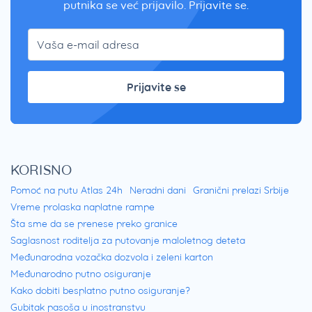
putnika se već prijavilo. Prijavite se.
Prijavite se
KORISNO
Pomoć na putu Atlas 24h
Neradni dani
Granični prelazi Srbije
Vreme prolaska naplatne rampe
Šta sme da se prenese preko granice
Saglasnost roditelja za putovanje maloletnog deteta
Međunarodna vozačka dozvola i zeleni karton
Međunarodno putno osiguranje
Kako dobiti besplatno putno osiguranje?
Gubitak pasoša u inostranstvu