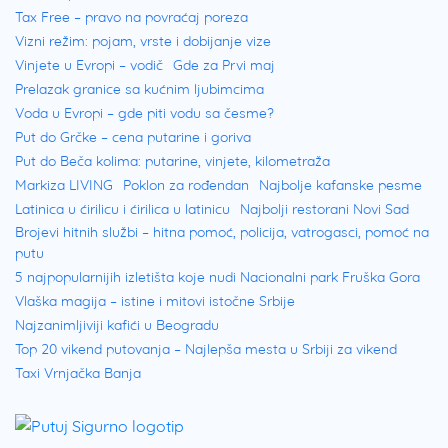
Tax Free – pravo na povraćaj poreza
Vizni režim: pojam, vrste i dobijanje vize
Vinjete u Evropi – vodič
Gde za Prvi maj
Prelazak granice sa kućnim ljubimcima
Voda u Evropi – gde piti vodu sa česme?
Put do Grčke – cena putarine i goriva
Put do Beča kolima: putarine, vinjete, kilometraža
Markiza LIVING
Poklon za rođendan
Najbolje kafanske pesme
Latinica u ćirilicu i ćirilica u latinicu
Najbolji restorani Novi Sad
Brojevi hitnih službi – hitna pomoć, policija, vatrogasci, pomoć na
putu
5 najpopularnijih izletišta koje nudi Nacionalni park Fruška Gora
Vlaška magija – istine i mitovi istočne Srbije
Najzanimljiviji kafići u Beogradu
Top 20 vikend putovanja – Najlepša mesta u Srbiji za vikend
Taxi Vrnjačka Banja