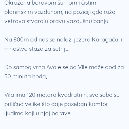
Okružena borovom šumom i čistim
planinskim vazduhom, na poziciji gde ruže
vetrova stvaraju pravu vazdušnu banju.
Na 800m od nas se nalazi jezero Karagača, i
mnoštvo staza za šetnju.
Do samog vrha Avale se od Vile može doći za
50 minuta hoda,
Vila ima 120 metara kvadratnih, sve sobe su
prilično velike što daje poseban komfor
ljudima koji u njoj borave.