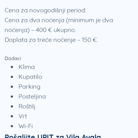
Cena za novogodišnji period:
Cena za dva noćenja (minimum je dva
noćenja) – 400 € ukupno.
Doplata za treće noćenje – 150 €.
Dodaci
Klima
Kupatilo
Parking
Posteljina
Roštilj
Vrt
Wi-Fi
Pošaljite UPIT za Vila Avala