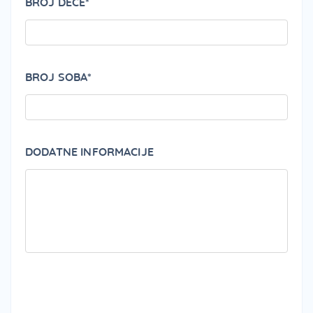
BROJ DECE*
BROJ SOBA*
DODATNE INFORMACIJE
PLEA