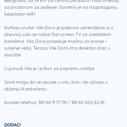
Beograda, na 1,4 km od centra Divčibara i nudi smeštaj
sa prostorom za sedenje. Gostima je na raspolaganju
besplatan WiFi.
Kuhinja unutar Vile Dora je potpuno opremljena, a u
dnevnoj sobi se nalazi flat-screen TV sa satelitskim
kanalima. Vila Dora poseduje mašinu za pranje i
sušenje veša. Terasa Vile Dora ima direktan izlaz u
dvorište.
U ponudi Vile je i pribor za pripremu roštilja.
Gosti mogu da se opuste u vrtu, kao i da uživaju u
skijanju ili pešačenju.
Konakt telefoni: 381 64 11 77 311 / 381 60 602 62 81
DODACI