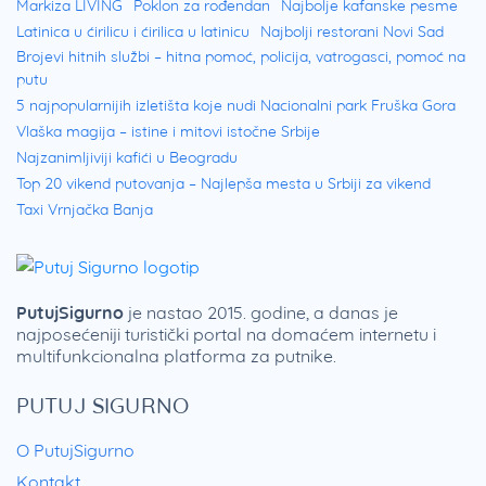
Markiza LIVING
Poklon za rođendan
Najbolje kafanske pesme
Latinica u ćirilicu i ćirilica u latinicu
Najbolji restorani Novi Sad
Brojevi hitnih službi – hitna pomoć, policija, vatrogasci, pomoć na
putu
5 najpopularnijih izletišta koje nudi Nacionalni park Fruška Gora
Vlaška magija – istine i mitovi istočne Srbije
Najzanimljiviji kafići u Beogradu
Top 20 vikend putovanja – Najlepša mesta u Srbiji za vikend
Taxi Vrnjačka Banja
PutujSigurno
je nastao 2015. godine, a danas je
najposećeniji turistički portal na domaćem internetu i
multifunkcionalna platforma za putnike.
PUTUJ SIGURNO
O PutujSigurno
Kontakt