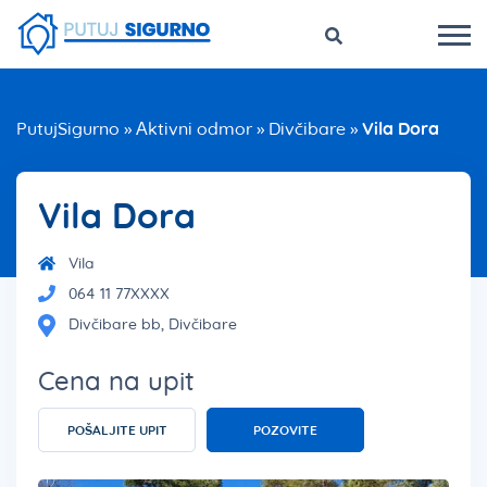
PutujSigurno
»
Aktivni odmor
»
Divčibare
»
Vila Dora
Vila Dora
Vila
064 11 77XXXX
Divčibare bb, Divčibare
Cena na upit
POŠALJITE UPIT
POZOVITE