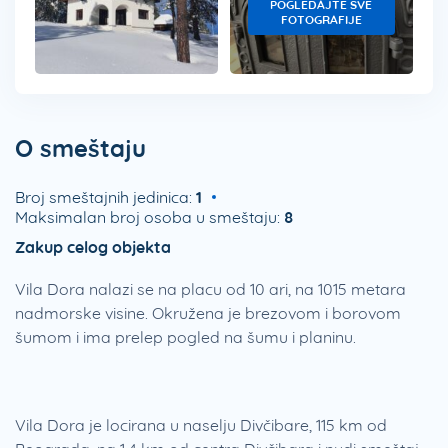
POGLEDAJTE SVE
FOTOGRAFIJE
O smeštaju
Broj smeštajnih jedinica:
1
Maksimalan broj osoba u smeštaju:
8
Zakup celog objekta
Vila Dora nalazi se na placu od 10 ari, na 1015 metara
nadmorske visine. Okružena je brezovom i borovom
šumom i ima prelep pogled na šumu i planinu.
Vila Dora je locirana u naselju Divčibare, 115 km od