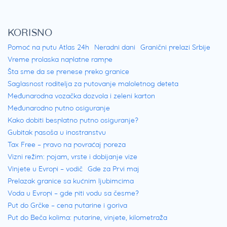
KORISNO
Pomoć na putu Atlas 24h
Neradni dani
Granični prelazi Srbije
Vreme prolaska naplatne rampe
Šta sme da se prenese preko granice
Saglasnost roditelja za putovanje maloletnog deteta
Međunarodna vozačka dozvola i zeleni karton
Međunarodno putno osiguranje
Kako dobiti besplatno putno osiguranje?
Gubitak pasoša u inostranstvu
Tax Free – pravo na povraćaj poreza
Vizni režim: pojam, vrste i dobijanje vize
Vinjete u Evropi – vodič
Gde za Prvi maj
Prelazak granice sa kućnim ljubimcima
Voda u Evropi – gde piti vodu sa česme?
Put do Grčke – cena putarine i goriva
Put do Beča kolima: putarine, vinjete, kilometraža