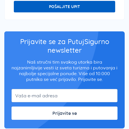
POŠALJITE UPIT
Prijavite se za PutujSigurno
newsletter
Naš stručni tim svakog utorka bira
najzanimljivije vesti iz sveta turizma i putovanja i
najbolje specijalne ponude. Više od 10.000
putnika se već prijavilo. Prijavite se.
Prijavite se