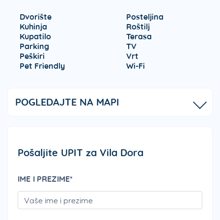
Dvorište
Posteljina
Kuhinja
Roštilj
Kupatilo
Terasa
Parking
TV
Peškiri
Vrt
Pet Friendly
Wi-Fi
POGLEDAJTE NA MAPI
Pošaljite UPIT za Vila Dora
IME I PREZIME*
PLEA