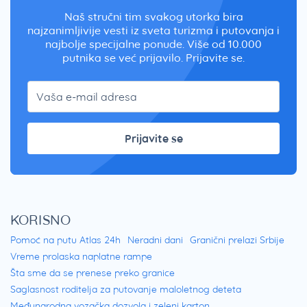
Naš stručni tim svakog utorka bira
najzanimljivije vesti iz sveta turizma i putovanja i
najbolje specijalne ponude. Više od 10.000
putnika se već prijavilo. Prijavite se.
Prijavite se
KORISNO
Pomoć na putu Atlas 24h
Neradni dani
Granični prelazi Srbije
Vreme prolaska naplatne rampe
Šta sme da se prenese preko granice
Saglasnost roditelja za putovanje maloletnog deteta
Međunarodna vozačka dozvola i zeleni karton