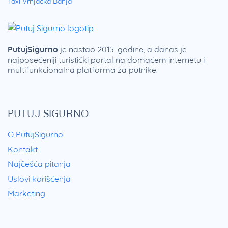
Taxi Vrnjačka Banja
PutujSigurno
je nastao 2015. godine, a danas je
najposećeniji turistički portal na domaćem internetu i
multifunkcionalna platforma za putnike.
PUTUJ SIGURNO
O PutujSigurno
Kontakt
Najčešća pitanja
Uslovi korišćenja
Marketing