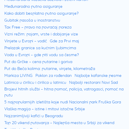
Međunarodno putno osiguranje
Kako dobiti besplatno putno osiguranje?
Gubitak pasoša u inostranstvu
Tax Free – pravo na povraćaj poreza
Vizni režim: pojam, vrste i dobijanje vize
Vinjete u Evropi – vodič
Gde za Prvi maj
Prelazak granice sa kućnim ljubimcima
Voda u Evropi – gde piti vodu sa česme?
Put do Grčke – cena putarine i goriva
Put do Beča kolima: putarine, vinjete, kilometraža
Markiza LIVING
Poklon za rođendan
Najbolje kafanske pesme
Latinica u ćirilicu i ćirilica u latinicu
Najbolji restorani Novi Sad
Brojevi hitnih službi – hitna pomoć, policija, vatrogasci, pomoć na
putu
5 najpopularnijih izletišta koje nudi Nacionalni park Fruška Gora
Vlaška magija – istine i mitovi istočne Srbije
Najzanimljiviji kafići u Beogradu
Top 20 vikend putovanja – Najlepša mesta u Srbiji za vikend