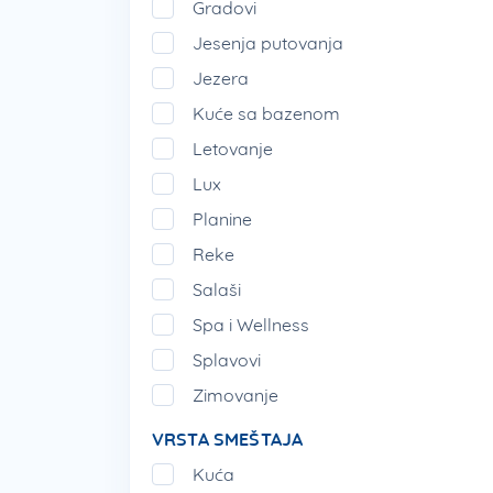
Gradovi
Bilo da planirate samo šoping il
Jesenja putovanja
aranžmana turističkih agencija 
Jezera
Palmanove.
Kuće sa bazenom
Letovanje
Lux
Planine
Reke
Salaši
Spa i Wellness
Splavovi
Zimovanje
VRSTA SMEŠTAJA
Kuća