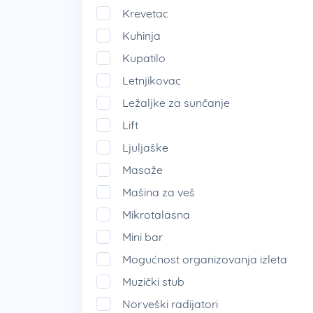
Krevetac
Kuhinja
Kupatilo
Letnjikovac
Ležaljke za sunčanje
Lift
Ljuljaške
Masaže
Mašina za veš
Mikrotalasna
Mini bar
Mogućnost organizovanja izleta
Muzički stub
Norveški radijatori