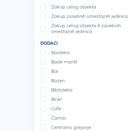
Zakup celog objekta
Zakup zasebnih smeštajnih jedinica
Zakup celog objekta ili zasebnih
smeštajnih jedinica
DODACI
Apoteka
Bade mantil
Bar
Bazen
Biblioteka
Bicikl
Cafe
Čamac
Centralno grejanje