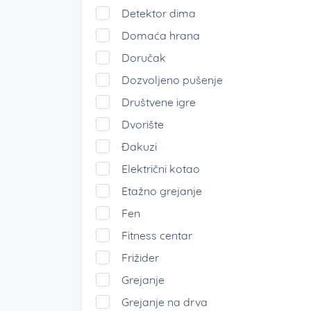
Detektor dima
Domaća hrana
Doručak
Dozvoljeno pušenje
Društvene igre
Dvorište
Đakuzi
Električni kotao
Etažno grejanje
Fen
Fitness centar
Frižider
Grejanje
Grejanje na drva