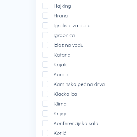
Hajking
Hrana
Igralište za decu
Igraonica
Izlaz na vodu
Kafana
Kajak
Kamin
Kaminska peć na drva
Klackalica
Klima
Knjige
Konferencijska sala
Kotlić