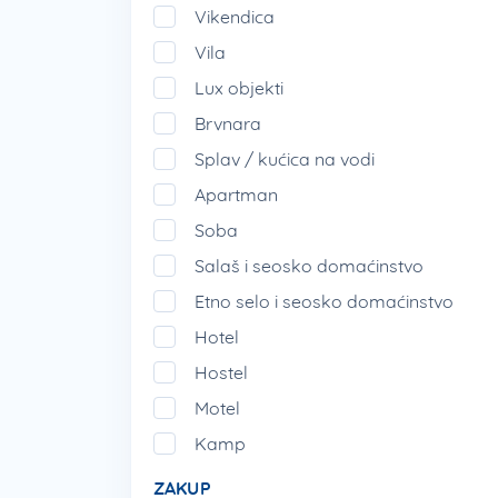
Vikendica
Vila
Lux objekti
Brvnara
Splav / kućica na vodi
Apartman
Soba
Salaš i seosko domaćinstvo
Etno selo i seosko domaćinstvo
Hotel
Hostel
Motel
Kamp
ZAKUP