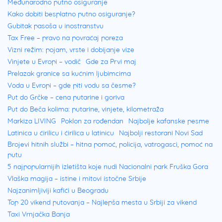
Međunarodno putno osiguranje
neverovatnih 15 kilometara i izlazi na
Kako dobiti besplatno putno osiguranje?
Gubitak pasoša u inostranstvu
otvoreno more. Kraj plaže je upravo u Punta
Tax Free – pravo na povraćaj poreza
Sabbioni, gde se nalazi
svetionik koji
Vizni režim: pojam, vrste i dobijanje vize
predstavlja glavnu pristupnu tačku u luci
.
Vinjete u Evropi – vodič
Gde za Prvi maj
Prelazak granice sa kućnim ljubimcima
Ovaj svetionik predstavlja simbol italijanskog
Voda u Evropi – gde piti vodu sa česme?
naselja Punta Sabbioni.
Put do Grčke – cena putarine i goriva
Put do Beča kolima: putarine, vinjete, kilometraža
Svetionik u Punta Sabbioni je poznat po
Markiza LIVING
Poklon za rođendan
Najbolje kafanske pesme
brojnim kampovi, u koje spada i najveći u
Latinica u ćirilicu i ćirilica u latinicu
Najbolji restorani Novi Sad
Brojevi hitnih službi – hitna pomoć, policija, vatrogasci, pomoć na
Italiji
“Marina di Venezia”
. Ovaj kamp čine
putu
moderno uređeni bungalovi koji se nalaze u
5 najpopularnijih izletišta koje nudi Nacionalni park Fruška Gora
Vlaška magija – istine i mitovi istočne Srbije
prirodi okruženi zelenilom. U sklopu kampa
Najzanimljiviji kafići u Beogradu
se organizuju razni događaji i obilasci
Top 20 vikend putovanja – Najlepša mesta u Srbiji za vikend
okruženja.
Organizovani izleti i ekskurzije
Taxi Vrnjačka Banja