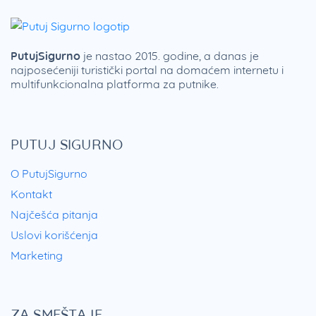
po obližnjim mestima, koji uključuju i izlete ka
Veneciji, idealna su prilika da se vidi i upozna
veći deo Italije, ako se odlučite za letovanje u
PutujSigurno
je nastao 2015. godine, a danas je
najposećeniji turistički portal na domaćem internetu i
Punta Sabbioni.
multifunkcionalna platforma za putnike.
PUTUJ SIGURNO
O PutujSigurno
Kontakt
Najčešća pitanja
Uslovi korišćenja
Marketing
ZA SMEŠTAJE