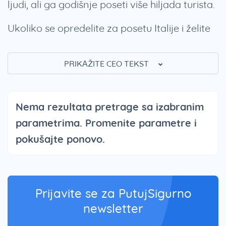
ljudi, ali ga godišnje poseti više hiljada turista.
Ukoliko se opredelite za posetu Italije i želite
da se
odmorite i opustite
, Punta Sabbioni je
pravo mesto za vas. Na našem sajtu možete
PRIKAŽITE CEO TEKST
pronaći
brojne ponude za sjajne
aranžmane u Punta Sabbioni,
malo naselje
Nema rezultata pretrage sa izabranim
nadomak Venecije.
parametrima. Promenite parametre i
Punta Sabbioni smeštaj
pokušajte ponovo.
Punta Sabbioni aranžmani obuhvataju i
smeštaj i prevoz
do ove destinacije. U ovom
Prijavite se za PutujSigurno
malom mestu u Italiji možete iznajmiti
newsletter
smeštaj
u apartmanima, hotelima ili