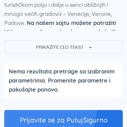
turističkom polju i dalje u senci obližnjih i
mnogo većih gradova – Venecije, Verone,
Padove.
Na našem sajtu možete potražiti
Vićenca aranžmane i već ovog proleća ili
leta posetiti ovaj nepravedno turistički
PRIKAŽITE CEO TEKST
zapostavljen gradić
.
Ipak,
šire područje ovog grada jedan je od
Nema rezultata pretrage sa izabranim
najvažnijih industrijskih centara Italije
.
parametrima. Promenite parametre i
Istorijski gledano, ovaj grad ima veoma
pokušajte ponovo.
burnu prošlost. Osnovan je od strane
plemena Euganeji negde u 3. veku pre nove
ere. Vićencom su vladali nakon toga Gali, a
onda i Rimljani koji su i nadenuli ime “Vicetia”
Prijavite se za PutujSigurno
što znači “pobedonosna”.