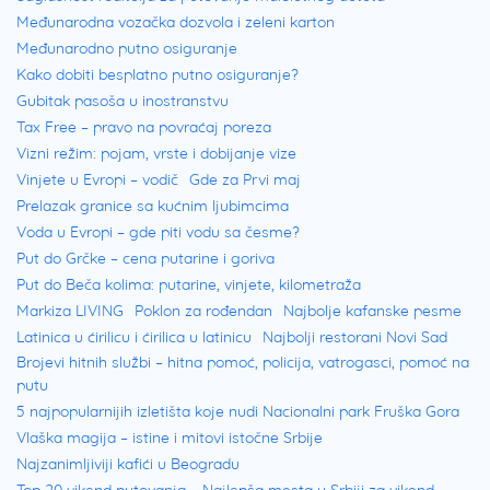
Olimpiko.
Međunarodna vozačka dozvola i zeleni karton
Međunarodno putno osiguranje
Pešačke oblasti od istorijskog značaja kojima
Kako dobiti besplatno putno osiguranje?
možete prošetati su Piazza del Signori, Casa
Gubitak pasoša u inostranstvu
Pigafetta, Corso Palladio. Takođe ovaj grad
Tax Free – pravo na povraćaj poreza
Vizni režim: pojam, vrste i dobijanje vize
bogat je i velikim brojem crkava i katedrala,
Vinjete u Evropi – vodič
Gde za Prvi maj
a među najznačajnijima su: Chiesa di San
Prelazak granice sa kućnim ljubimcima
Lorenzo, Santuario della Madonna di Monte
Voda u Evropi – gde piti vodu sa česme?
Put do Grčke – cena putarine i goriva
Berico.
Put do Beča kolima: putarine, vinjete, kilometraža
Markiza LIVING
Poklon za rođendan
Najbolje kafanske pesme
Vićenca smeštaj
Latinica u ćirilicu i ćirilica u latinicu
Najbolji restorani Novi Sad
Brojevi hitnih službi – hitna pomoć, policija, vatrogasci, pomoć na
Vićenca hoteli su najčešći izbor smeštaja
putu
5 najpopularnijih izletišta koje nudi Nacionalni park Fruška Gora
velikog broja turista koji dolaze u ovaj
Vlaška magija – istine i mitovi istočne Srbije
gradić.
Takođe, u ovom gradu postoji i veliki
Najzanimljiviji kafići u Beogradu