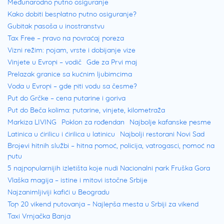
Međunarodno putno osiguranje
Grobovi u kraljevskoj steni
se nalaze
Kako dobiti besplatno putno osiguranje?
Gubitak pasoša u inostranstvu
severno od amfiteatra.
Amfiteatar iz prvog
Tax Free – pravo na povraćaj poreza
veka
je smešten na putu od ulaska u kotlinu
Vizni režim: pojam, vrste i dobijanje vize
prema centru Petre. Godine 1961, ovaj
Vinjete u Evropi – vodič
Gde za Prvi maj
Prelazak granice sa kućnim ljubimcima
amfiteatar su otkrili američki arheolozi.
Voda u Evropi – gde piti vodu sa česme?
Put do Grčke – cena putarine i goriva
Na izlasku iz nekadašnjeg grada, nalazi se
Put do Beča kolima: putarine, vinjete, kilometraža
možda najlepši
spomenik El-Deir
. Ovo ime u
Markiza LIVING
Poklon za rođendan
Najbolje kafanske pesme
prevodu znači “samostan”. Veoma je
Latinica u ćirilicu i ćirilica u latinicu
Najbolji restorani Novi Sad
Brojevi hitnih službi – hitna pomoć, policija, vatrogasci, pomoć na
poseban zbog svoje jednostavnosti i
putu
monumentalnog stila,
ali i veličine. Urna koja
5 najpopularnijih izletišta koje nudi Nacionalni park Fruška Gora
se nalazi na vrhu ukrasnog okruglog hrama
Vlaška magija – istine i mitovi istočne Srbije
Najzanimljiviji kafići u Beogradu
je visoka neverovatnih 9 metara.
Top 20 vikend putovanja – Najlepša mesta u Srbiji za vikend
Taxi Vrnjačka Banja
Petra smeštaj – gde odsesti?