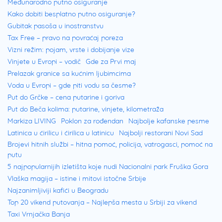
Međunarodno putno osiguranje
Luka Viktorija je najveća luka u Kini
i treća
Kako dobiti besplatno putno osiguranje?
po veličini u svetu. Luka se nalazi između
Gubitak pasoša u inostranstvu
ostrva Hong Kong i poluostrva Kaulun. Naziv
Tax Free – pravo na povraćaj poreza
Vizni režim: pojam, vrste i dobijanje vize
je dobila po kraljici Viktoriji za vreme čije
Vinjete u Evropi – vodič
Gde za Prvi maj
vladavine je Britanija osvojila Hong Kong.
Prelazak granice sa kućnim ljubimcima
Wong Tai Sin
je najpoznatiji hram u Hong
Voda u Evropi – gde piti vodu sa česme?
Put do Grčke – cena putarine i goriva
Kongu u kojem se turisti mogu upoznati sa
Put do Beča kolima: putarine, vinjete, kilometraža
starom i drevnom kineskom civilizacijom.
Markiza LIVING
Poklon za rođendan
Najbolje kafanske pesme
Hram postoji od 1921. godine i u duhu je
Latinica u ćirilicu i ćirilica u latinicu
Najbolji restorani Novi Sad
Brojevi hitnih službi – hitna pomoć, policija, vatrogasci, pomoć na
taoizma. Hram je posvećen monahu koji je
putu
kažnjavao zle, lečio bolesne i vaskrsavao
5 najpopularnijih izletišta koje nudi Nacionalni park Fruška Gora
mrtve. Pored ovog hrama, poznati su još i
Vlaška magija – istine i mitovi istočne Srbije
Najzanimljiviji kafići u Beogradu
Man Mo Temple i Po Lin Monastery
.
Top 20 vikend putovanja – Najlepša mesta u Srbiji za vikend
Taxi Vrnjačka Banja
Ono što svakako ne smete propustiti da vidite