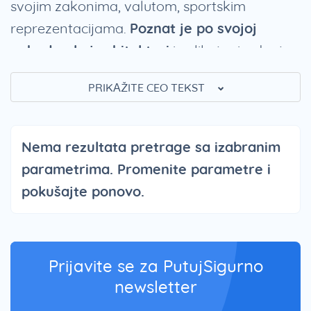
svojim zakonima, valutom, sportskim
reprezentacijama.
Poznat je po svojoj
neboderskoj arhitekturi
i velikoj prirodnoj
luci. Grad ima jednu od najliberalnijih
PRIKAŽITE CEO TEKST
privreda na svetu i veliki je međunarodni
finansijski i trgovinski centar. Jedan je od
najgušće naseljenih gradova na svetu. Hong
Nema rezultata pretrage sa izabranim
Kong je grad koji vredi posetiti, a ukoliko se
parametrima. Promenite parametre i
opredelite za putovanje u Hong Kong
pokušajte ponovo.
potražite ponude turističkih agencija sa
našeg sajta i rezervišite sebi onu
najprimamljiviju
.
Prijavite se za PutujSigurno
Hong Kong znamenitosti
newsletter