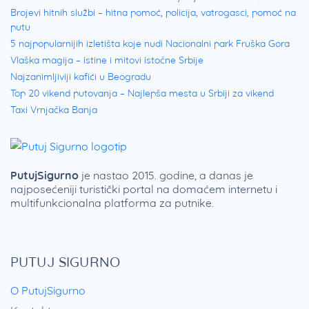
Brojevi hitnih službi – hitna pomoć, policija, vatrogasci, pomoć na
putu
5 najpopularnijih izletišta koje nudi Nacionalni park Fruška Gora
Vlaška magija – istine i mitovi istočne Srbije
Najzanimljiviji kafići u Beogradu
Top 20 vikend putovanja – Najlepša mesta u Srbiji za vikend
Taxi Vrnjačka Banja
PutujSigurno
je nastao 2015. godine, a danas je
najposećeniji turistički portal na domaćem internetu i
multifunkcionalna platforma za putnike.
PUTUJ SIGURNO
O PutujSigurno