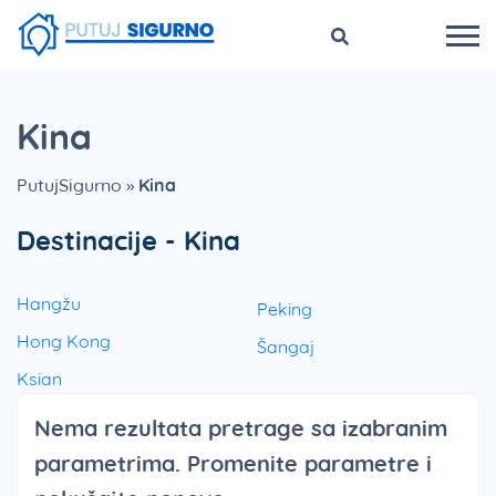
Kina
PutujSigurno
»
Kina
Destinacije - Kina
Hangžu
Peking
Hong Kong
Šangaj
Ksian
Nema rezultata pretrage sa izabranim
parametrima. Promenite parametre i