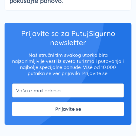
pokušajte ponovo.
Prijavite se za PutujSigurno
newsletter
Naš stručni tim svakog utorka bira
najzanimljivije vesti iz sveta turizma i putovanja i
najbolje specijalne ponude. Više od 10.000
putnika se već prijavilo. Prijavite se.
Prijavite se