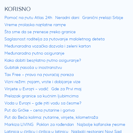
KORISNO
Pomoć na putu Atlas 24h
Neradni dani
Granični prelazi Srbije
Vreme prolaska naplatne rampe
Šta sme da se prenese preko granice
Saglasnost roditelja za putovanje maloletnog deteta
Međunarodna vozačka dozvola i zeleni karton
Međunarodno putno osiguranje
Kako dobiti besplatno putno osiguranje?
Gubitak pasoša u inostranstvu
Tax Free – pravo na povraćaj poreza
Vizni režim: pojam, vrste i dobijanje vize
Vinjete u Evropi – vodič
Gde za Prvi maj
Prelazak granice sa kućnim ljubimcima
Voda u Evropi – gde piti vodu sa česme?
Put do Grčke – cena putarine i goriva
Put do Beča kolima: putarine, vinjete, kilometraža
Markiza LIVING
Poklon za rođendan
Najbolje kafanske pesme
Latinica u ćirilicu i ćirilica u latinicu
Najbolji restorani Novi Sad