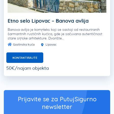
Etno selo Lipovac – Banova avlija
Banova avlija je kompleks koji se sastoji od restauriranih
šarmantnih rustičnih kućica, gde je sačuvana autentičnost
stare srpske arhitekture. Dvorište…
Gostinska kuća
Lipovac
KONTAKTIRAJTE
50€/najam objekta
Prijavite se za PutujSigurno
newsletter