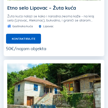
Etno selo Lipovac – Žuta kuća
Žuta kuća nalazi se kako i narodna pesma kaže - na kraj
sela (Lipovac, Aleksinac), bukvalno, i graniči se atarom…
Gostinska kuća
Lipovac
KONTAKTIRAJTE
50€/najam objekta