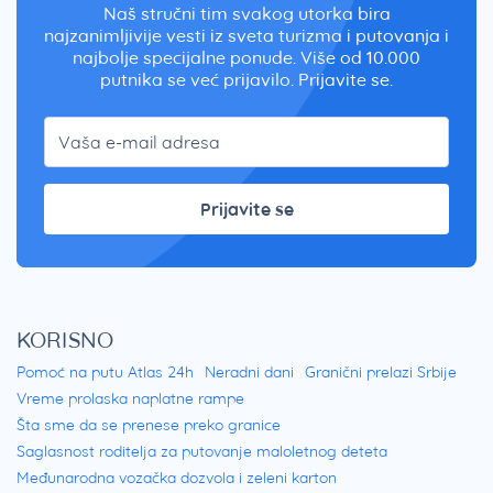
Naš stručni tim svakog utorka bira
najzanimljivije vesti iz sveta turizma i putovanja i
najbolje specijalne ponude. Više od 10.000
putnika se već prijavilo. Prijavite se.
Prijavite se
KORISNO
Pomoć na putu Atlas 24h
Neradni dani
Granični prelazi Srbije
Vreme prolaska naplatne rampe
Šta sme da se prenese preko granice
Saglasnost roditelja za putovanje maloletnog deteta
Međunarodna vozačka dozvola i zeleni karton