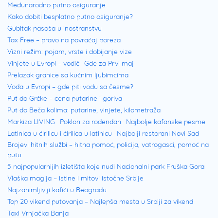
Međunarodno putno osiguranje
Kako dobiti besplatno putno osiguranje?
Gubitak pasoša u inostranstvu
Tax Free – pravo na povraćaj poreza
Vizni režim: pojam, vrste i dobijanje vize
Vinjete u Evropi – vodič
Gde za Prvi maj
Prelazak granice sa kućnim ljubimcima
Voda u Evropi – gde piti vodu sa česme?
Put do Grčke – cena putarine i goriva
Put do Beča kolima: putarine, vinjete, kilometraža
Markiza LIVING
Poklon za rođendan
Najbolje kafanske pesme
Latinica u ćirilicu i ćirilica u latinicu
Najbolji restorani Novi Sad
Brojevi hitnih službi – hitna pomoć, policija, vatrogasci, pomoć na
putu
5 najpopularnijih izletišta koje nudi Nacionalni park Fruška Gora
Vlaška magija – istine i mitovi istočne Srbije
Najzanimljiviji kafići u Beogradu
Top 20 vikend putovanja – Najlepša mesta u Srbiji za vikend
Taxi Vrnjačka Banja