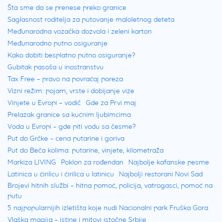
Šta sme da se prenese preko granice
Saglasnost roditelja za putovanje maloletnog deteta
Međunarodna vozačka dozvola i zeleni karton
Međunarodno putno osiguranje
Kako dobiti besplatno putno osiguranje?
Gubitak pasoša u inostranstvu
Tax Free – pravo na povraćaj poreza
Vizni režim: pojam, vrste i dobijanje vize
Vinjete u Evropi – vodič
Gde za Prvi maj
Prelazak granice sa kućnim ljubimcima
Voda u Evropi – gde piti vodu sa česme?
Put do Grčke – cena putarine i goriva
Put do Beča kolima: putarine, vinjete, kilometraža
Markiza LIVING
Poklon za rođendan
Najbolje kafanske pesme
Latinica u ćirilicu i ćirilica u latinicu
Najbolji restorani Novi Sad
Brojevi hitnih službi – hitna pomoć, policija, vatrogasci, pomoć na
putu
5 najpopularnijih izletišta koje nudi Nacionalni park Fruška Gora
Vlaška magija – istine i mitovi istočne Srbije