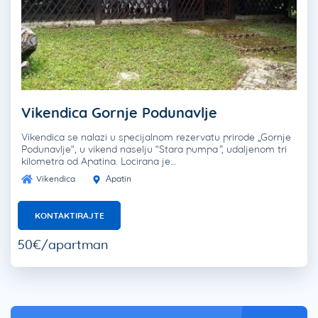
Vikendica Gornje Podunavlje
Vikendica se nalazi u specijalnom rezervatu prirode „Gornje
Podunavlje“, u vikend naselju “Stara pumpa”, udaljenom tri
kilometra od Apatina. Locirana je…
Vikendica
Apatin
KONTAKTIRAJTE
50€/apartman