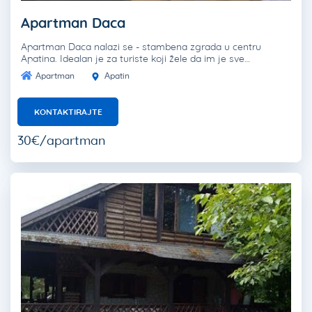
Apartman Daca
Apartman Daca nalazi se - stambena zgrada u centru
Apatina. Idealan je za turiste koji žele da im je sve…
Apartman
Apatin
KONTAKTIRAJTE
30€/apartman