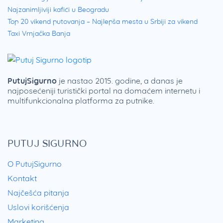
Najzanimljiviji kafići u Beogradu
Top 20 vikend putovanja – Najlepša mesta u Srbiji za vikend
Taxi Vrnjačka Banja
PutujSigurno
je nastao 2015. godine, a danas je
najposećeniji turistički portal na domaćem internetu i
multifunkcionalna platforma za putnike.
PUTUJ SIGURNO
O PutujSigurno
Kontakt
Najčešća pitanja
Uslovi korišćenja
Marketing