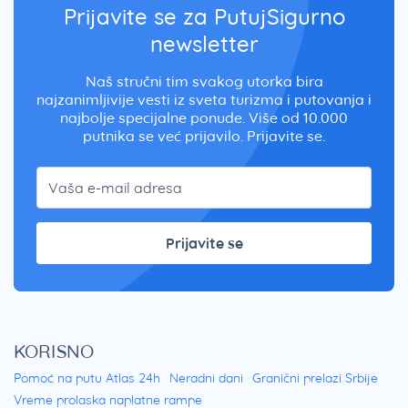
Prijavite se za PutujSigurno
newsletter
Naš stručni tim svakog utorka bira
najzanimljivije vesti iz sveta turizma i putovanja i
najbolje specijalne ponude. Više od 10.000
putnika se već prijavilo. Prijavite se.
Prijavite se
KORISNO
Pomoć na putu Atlas 24h
Neradni dani
Granični prelazi Srbije
Vreme prolaska naplatne rampe