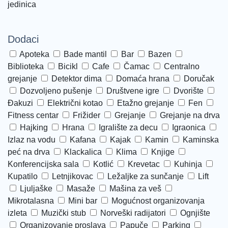
jedinica
Dodaci
Apoteka
Bade mantil
Bar
Bazen
Biblioteka
Bicikl
Cafe
Čamac
Centralno
grejanje
Detektor dima
Domaća hrana
Doručak
Dozvoljeno pušenje
Društvene igre
Dvorište
Đakuzi
Električni kotao
Etažno grejanje
Fen
Fitness centar
Frižider
Grejanje
Grejanje na drva
Hajking
Hrana
Igralište za decu
Igraonica
Izlaz na vodu
Kafana
Kajak
Kamin
Kaminska
peć na drva
Klackalica
Klima
Knjige
Konferencijska sala
Kotlić
Krevetac
Kuhinja
Kupatilo
Letnjikovac
Ležaljke za sunčanje
Lift
Ljuljaške
Masaže
Mašina za veš
Mikrotalasna
Mini bar
Mogućnost organizovanja
izleta
Muzički stub
Norveški radijatori
Ognjište
Organizovanje proslava
Papuče
Parking