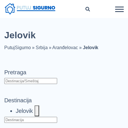
Jelovik
PutujSigurno
»
Srbija
»
Aranđelovac
»
Jelovik
Pretraga
Destinacija
Jelovik