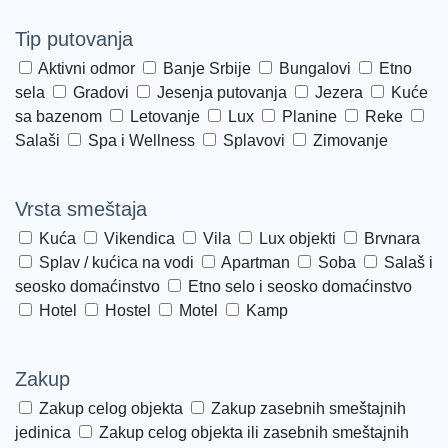
Tip putovanja
Aktivni odmor
Banje Srbije
Bungalovi
Etno
sela
Gradovi
Jesenja putovanja
Jezera
Kuće
sa bazenom
Letovanje
Lux
Planine
Reke
Salaši
Spa i Wellness
Splavovi
Zimovanje
Vrsta smeštaja
Kuća
Vikendica
Vila
Lux objekti
Brvnara
Splav / kućica na vodi
Apartman
Soba
Salaš i
seosko domaćinstvo
Etno selo i seosko domaćinstvo
Hotel
Hostel
Motel
Kamp
Zakup
Zakup celog objekta
Zakup zasebnih smeštajnih
jedinica
Zakup celog objekta ili zasebnih smeštajnih