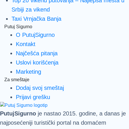
Top 20 vikend putovanja – Najlepša mesta u
Srbiji za vikend
Taxi Vrnjačka Banja
Putuj Sigurno
O PutujSigurno
Kontakt
Najčešća pitanja
Uslovi korišćenja
Marketing
Za smeštaje
Dodaj svoj smeštaj
Prijavi grešku
PutujSigurno
je nastao 2015. godine, a danas je
najposećeniji turistički portal na domaćem