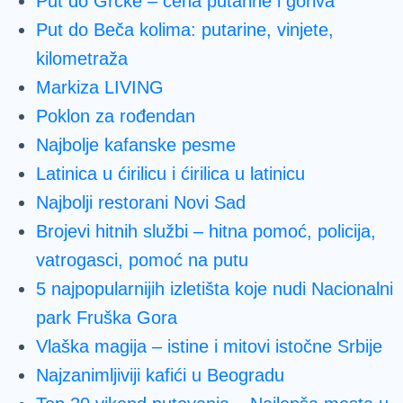
Put do Grčke – cena putarine i goriva
Put do Beča kolima: putarine, vinjete,
kilometraža
Markiza LIVING
Poklon za rođendan
Najbolje kafanske pesme
Latinica u ćirilicu i ćirilica u latinicu
Najbolji restorani Novi Sad
Brojevi hitnih službi – hitna pomoć, policija,
vatrogasci, pomoć na putu
5 najpopularnijih izletišta koje nudi Nacionalni
park Fruška Gora
Vlaška magija – istine i mitovi istočne Srbije
Najzanimljiviji kafići u Beogradu