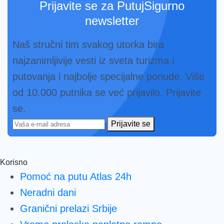
Prijavite se za PutujSigurno
newsletter
Naš stručni tim svakog utorka bira
najzanimljivije vesti iz sveta turizma i
putovanja i najbolje specijalne ponude. Više
od 10.000 putnika se već prijavilo. Prijavite
se.
Prijavite se
Korisno
Pomoć na putu Atlas 24h
Neradni dani
Granični prelazi Srbije