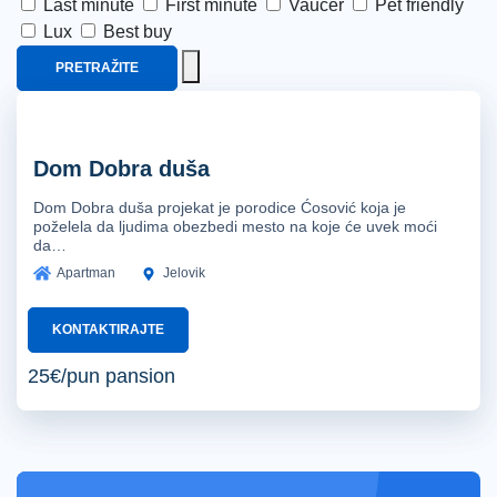
Last minute
First minute
Vaučer
Pet friendly
Lux
Best buy
PRETRAŽITE
Dom Dobra duša
Dom Dobra duša projekat je porodice Ćosović koja je
poželela da ljudima obezbedi mesto na koje će uvek moći
da…
Apartman
Jelovik
KONTAKTIRAJTE
25€/pun pansion