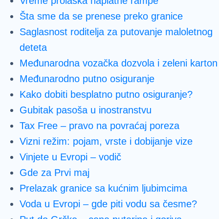
Vreme prolaska naplatne rampe
Šta sme da se prenese preko granice
Saglasnost roditelja za putovanje maloletnog
deteta
Međunarodna vozačka dozvola i zeleni karton
Međunarodno putno osiguranje
Kako dobiti besplatno putno osiguranje?
Gubitak pasoša u inostranstvu
Tax Free – pravo na povraćaj poreza
Vizni režim: pojam, vrste i dobijanje vize
Vinjete u Evropi – vodič
Gde za Prvi maj
Prelazak granice sa kućnim ljubimcima
Voda u Evropi – gde piti vodu sa česme?