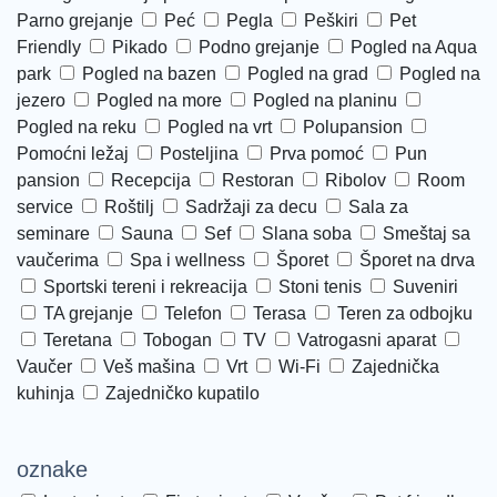
Parno grejanje
Peć
Pegla
Peškiri
Pet
Friendly
Pikado
Podno grejanje
Pogled na Aqua
park
Pogled na bazen
Pogled na grad
Pogled na
jezero
Pogled na more
Pogled na planinu
Pogled na reku
Pogled na vrt
Polupansion
Pomoćni ležaj
Posteljina
Prva pomoć
Pun
pansion
Recepcija
Restoran
Ribolov
Room
service
Roštilj
Sadržaji za decu
Sala za
seminare
Sauna
Sef
Slana soba
Smeštaj sa
vaučerima
Spa i wellness
Šporet
Šporet na drva
Sportski tereni i rekreacija
Stoni tenis
Suveniri
TA grejanje
Telefon
Terasa
Teren za odbojku
Teretana
Tobogan
TV
Vatrogasni aparat
Vaučer
Veš mašina
Vrt
Wi-Fi
Zajednička
kuhinja
Zajedničko kupatilo
oznake