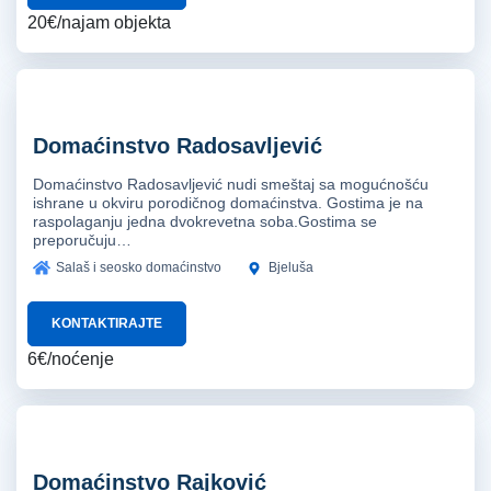
20€/najam objekta
Domaćinstvo Radosavljević
Domaćinstvo Radosavljević nudi smeštaj sa mogućnošću
ishrane u okviru porodičnog domaćinstva. Gostima je na
raspolaganju jedna dvokrevetna soba.Gostima se
preporučuju…
Salaš i seosko domaćinstvo
Bjeluša
KONTAKTIRAJTE
6€/noćenje
Domaćinstvo Rajković