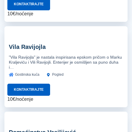
KONTAKTIRAJTE
10€/noćenje
Vila Ravijojla
"Vila Ravijojla" je nastala inspirisana epskom pričom o Marku
Kraljeviću i Vili Ravijojli. Enterijer je osmišljen sa puno duha
i…
Gostinska kuća
Pogled
KONTAKTIRAJTE
10€/noćenje