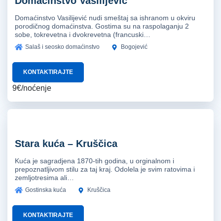
Domaćinstvo Vasilijević
Domaćinstvo Vasilijević nudi smeštaj sa ishranom u okviru
porodičnog domaćinstva. Gostima su na raspolaganju 2
sobe, tokrevetna i dvokrevetna (francuski…
Salaš i seosko domaćinstvo
Bogojević
KONTAKTIRAJTE
9€/noćenje
Stara kuća – Kruščica
Kuća je sagradjena 1870-tih godina, u orginalnom i
prepoznatljivom stilu za taj kraj. Odolela je svim ratovima i
zemljotresima ali…
Gostinska kuća
Kruščica
KONTAKTIRAJTE