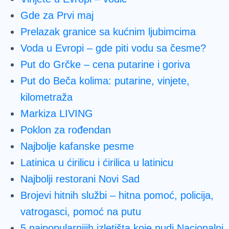
Gde za Prvi maj
Prelazak granice sa kućnim ljubimcima
Voda u Evropi – gde piti vodu sa česme?
Put do Grčke – cena putarine i goriva
Put do Beča kolima: putarine, vinjete,
kilometraža
Markiza LIVING
Poklon za rođendan
Najbolje kafanske pesme
Latinica u ćirilicu i ćirilica u latinicu
Najbolji restorani Novi Sad
Brojevi hitnih službi – hitna pomoć, policija,
vatrogasci, pomoć na putu
5 najpopularnijih izletišta koje nudi Nacionalni