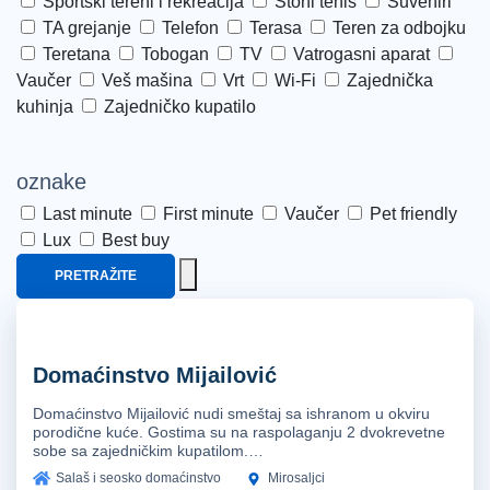
Sportski tereni i rekreacija
Stoni tenis
Suveniri
TA grejanje
Telefon
Terasa
Teren za odbojku
Teretana
Tobogan
TV
Vatrogasni aparat
Vaučer
Veš mašina
Vrt
Wi-Fi
Zajednička
kuhinja
Zajedničko kupatilo
oznake
Last minute
First minute
Vaučer
Pet friendly
Lux
Best buy
PRETRAŽITE
Domaćinstvo Mijailović
Domaćinstvo Mijailović nudi smeštaj sa ishranom u okviru
porodične kuće. Gostima su na raspolaganju 2 dvokrevetne
sobe sa zajedničkim kupatilom.…
Salaš i seosko domaćinstvo
Mirosaljci