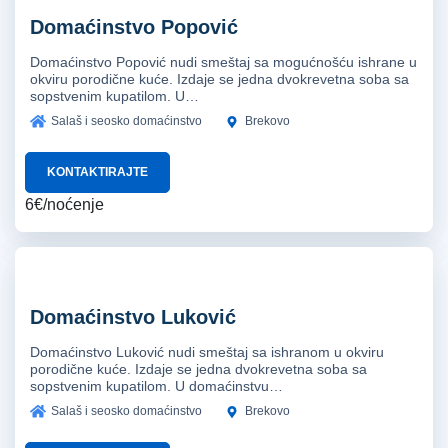
Domaćinstvo Popović
Domaćinstvo Popović nudi smeštaj sa mogućnošću ishrane u
okviru porodične kuće. Izdaje se jedna dvokrevetna soba sa
sopstvenim kupatilom. U…
Salaš i seosko domaćinstvo
Brekovo
KONTAKTIRAJTE
6€/noćenje
Domaćinstvo Luković
Domaćinstvo Luković nudi smeštaj sa ishranom u okviru
porodične kuće. Izdaje se jedna dvokrevetna soba sa
sopstvenim kupatilom. U domaćinstvu…
Salaš i seosko domaćinstvo
Brekovo