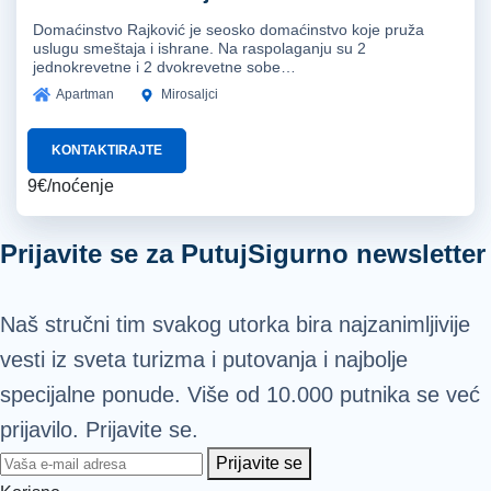
Domaćinstvo Rajković je seosko domaćinstvo koje pruža
uslugu smeštaja i ishrane. Na raspolaganju su 2
jednokrevetne i 2 dvokrevetne sobe…
Apartman
Mirosaljci
KONTAKTIRAJTE
9€/noćenje
Prijavite se za PutujSigurno newsletter
Naš stručni tim svakog utorka bira najzanimljivije
vesti iz sveta turizma i putovanja i najbolje
specijalne ponude. Više od 10.000 putnika se već
prijavilo. Prijavite se.
Prijavite se