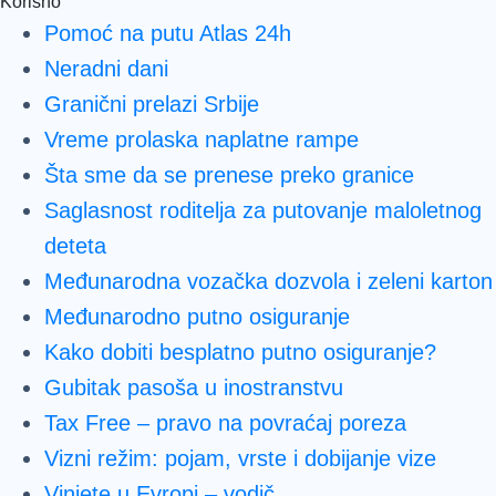
Korisno
Pomoć na putu Atlas 24h
Neradni dani
Granični prelazi Srbije
Vreme prolaska naplatne rampe
Šta sme da se prenese preko granice
Saglasnost roditelja za putovanje maloletnog
deteta
Međunarodna vozačka dozvola i zeleni karton
Međunarodno putno osiguranje
Kako dobiti besplatno putno osiguranje?
Gubitak pasoša u inostranstvu
Tax Free – pravo na povraćaj poreza
Vizni režim: pojam, vrste i dobijanje vize
Vinjete u Evropi – vodič