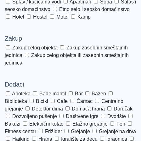
Splav / kućica na vodi
Apartman
Soba
Salaš i
seosko domaćinstvo
Etno selo i seosko domaćinstvo
Hotel
Hostel
Motel
Kamp
Zakup
Zakup celog objekta
Zakup zasebnih smeštajnih
jedinica
Zakup celog objekta ili zasebnih smeštajnih
jedinica
Dodaci
Apoteka
Bade mantil
Bar
Bazen
Biblioteka
Bicikl
Cafe
Čamac
Centralno
grejanje
Detektor dima
Domaća hrana
Doručak
Dozvoljeno pušenje
Društvene igre
Dvorište
Đakuzi
Električni kotao
Etažno grejanje
Fen
Fitness centar
Frižider
Grejanje
Grejanje na drva
Hajking
Hrana
Igralište za decu
Igraonica