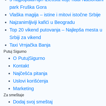
park Fruška Gora
Vlaška magija – istine i mitovi istočne Srbije
Najzanimljiviji kafići u Beogradu
Top 20 vikend putovanja – Najlepša mesta u
Srbiji za vikend
Taxi Vrnjačka Banja
Putuj Sigurno
O PutujSigurno
Kontakt
Najčešća pitanja
Uslovi korišćenja
Marketing
Za smeštaje
Dodaj svoj smeštaj