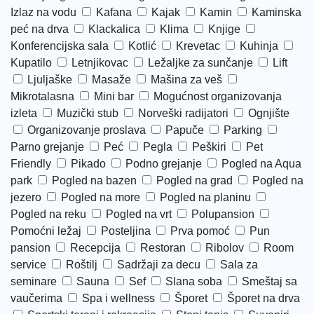
Izlaz na vodu
Kafana
Kajak
Kamin
Kaminska
peć na drva
Klackalica
Klima
Knjige
Konferencijska sala
Kotlić
Krevetac
Kuhinja
Kupatilo
Letnjikovac
Ležaljke za sunčanje
Lift
Ljuljaške
Masaže
Mašina za veš
Mikrotalasna
Mini bar
Mogućnost organizovanja
izleta
Muzički stub
Norveški radijatori
Ognjište
Organizovanje proslava
Papuče
Parking
Parno grejanje
Peć
Pegla
Peškiri
Pet
Friendly
Pikado
Podno grejanje
Pogled na Aqua
park
Pogled na bazen
Pogled na grad
Pogled na
jezero
Pogled na more
Pogled na planinu
Pogled na reku
Pogled na vrt
Polupansion
Pomoćni ležaj
Posteljina
Prva pomoć
Pun
pansion
Recepcija
Restoran
Ribolov
Room
service
Roštilj
Sadržaji za decu
Sala za
seminare
Sauna
Sef
Slana soba
Smeštaj sa
vaučerima
Spa i wellness
Šporet
Šporet na drva