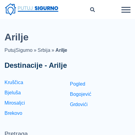
Arilje
PutujSigurno
»
Srbija
»
Arilje
Destinacije - Arilje
Kruščica
Pogled
Bjeluša
Bogojević
Mirosaljci
Grdovići
Brekovo
Pretraga