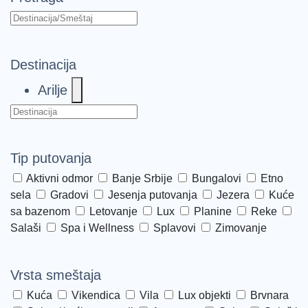
Destinacija
Arilje
Tip putovanja
Aktivni odmor
Banje Srbije
Bungalovi
Etno
sela
Gradovi
Jesenja putovanja
Jezera
Kuće
sa bazenom
Letovanje
Lux
Planine
Reke
Salaši
Spa i Wellness
Splavovi
Zimovanje
Vrsta smeštaja
Kuća
Vikendica
Vila
Lux objekti
Brvnara