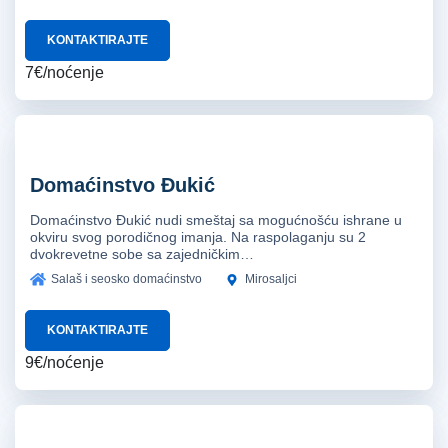
KONTAKTIRAJTE
7€/noćenje
Domaćinstvo Đukić
Domaćinstvo Đukić nudi smeštaj sa mogućnošću ishrane u
okviru svog porodičnog imanja. Na raspolaganju su 2
dvokrevetne sobe sa zajedničkim…
Salaš i seosko domaćinstvo
Mirosaljci
KONTAKTIRAJTE
9€/noćenje