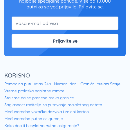
najbolje specijalne ponude. Više od 10.000
putnika se već prijavilo. Prijavite se.
Prijavite se
KORISNO
Pomoć na putu Atlas 24h
Neradni dani
Granični prelazi Srbije
Vreme prolaska naplatne rampe
Šta sme da se prenese preko granice
Saglasnost roditelja za putovanje maloletnog deteta
Međunarodna vozačka dozvola i zeleni karton
Međunarodno putno osiguranje
Kako dobiti besplatno putno osiguranje?