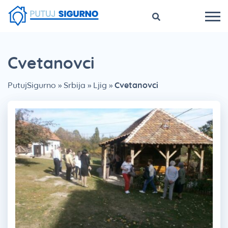
Cvetanovci
PutujSigurno
»
Srbija
»
Ljig
»
Cvetanovci