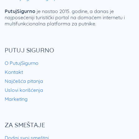
PutujSigurno
je nastao 2015. godine, a danas je
najposećeniji turistički portal na domaćem internetu i
multifunkcionalna platforma za putnike.
PUTUJ SIGURNO
O PutujSigurno
Kontakt
Najčešća pitanja
Uslovi korišćenja
Marketing
ZA SMEŠTAJE
Dodaj svoj smeštaj