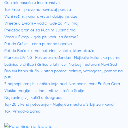
Gubitak pasoša u inostranstvu
Tax Free – pravo na povraćaj poreza
Vizni režim: pojam, vrste i dobijanje vize
Vinjete u Evropi – vodič
Gde za Prvi maj
Prelazak granice sa kućnim ljubimcima
Voda u Evropi – gde piti vodu sa česme?
Put do Grčke – cena putarine i goriva
Put do Beča kolima: putarine, vinjete, kilometraža
Markiza LIVING
Poklon za rođendan
Najbolje kafanske pesme
Latinica u ćirilicu i ćirilica u latinicu
Najbolji restorani Novi Sad
Brojevi hitnih službi – hitna pomoć, policija, vatrogasci, pomoć na
putu
5 najpopularnijih izletišta koje nudi Nacionalni park Fruška Gora
Vlaška magija – istine i mitovi istočne Srbije
Najzanimljiviji kafići u Beogradu
Top 20 vikend putovanja – Najlepša mesta u Srbiji za vikend
Taxi Vrnjačka Banja