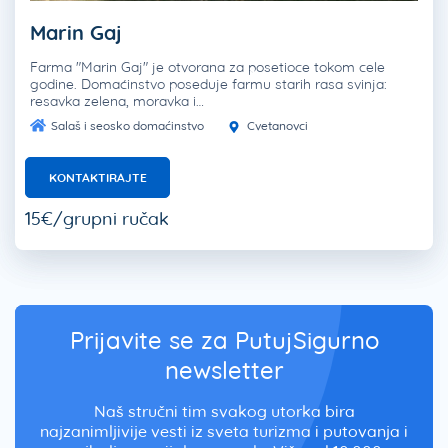
Marin Gaj
Farma "Marin Gaj" je otvorana za posetioce tokom cele
godine. Domaćinstvo poseduje farmu starih rasa svinja:
resavka zelena, moravka i…
Salaš i seosko domaćinstvo
Cvetanovci
KONTAKTIRAJTE
15€/grupni ručak
Prijavite se za PutujSigurno
newsletter
Naš stručni tim svakog utorka bira
najzanimljivije vesti iz sveta turizma i putovanja i