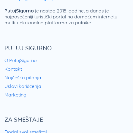
PutujSigurno
je nastao 2015. godine, a danas je
najposećeniji turistički portal na domaćem internetu i
multifunkcionalna platforma za putnike.
PUTUJ SIGURNO
O PutujSigurno
Kontakt
Najčešća pitanja
Uslovi korišćenja
Marketing
ZA SMEŠTAJE
Dodaj svoj smeštaj