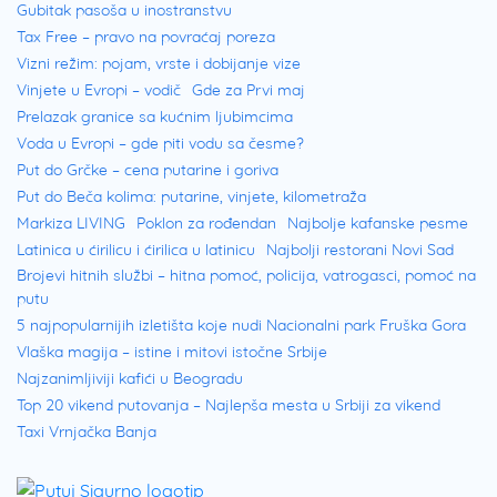
Gubitak pasoša u inostranstvu
Tax Free – pravo na povraćaj poreza
Vizni režim: pojam, vrste i dobijanje vize
Vinjete u Evropi – vodič
Gde za Prvi maj
Prelazak granice sa kućnim ljubimcima
Voda u Evropi – gde piti vodu sa česme?
Put do Grčke – cena putarine i goriva
Put do Beča kolima: putarine, vinjete, kilometraža
Markiza LIVING
Poklon za rođendan
Najbolje kafanske pesme
Latinica u ćirilicu i ćirilica u latinicu
Najbolji restorani Novi Sad
Brojevi hitnih službi – hitna pomoć, policija, vatrogasci, pomoć na
putu
5 najpopularnijih izletišta koje nudi Nacionalni park Fruška Gora
Vlaška magija – istine i mitovi istočne Srbije
Najzanimljiviji kafići u Beogradu
Top 20 vikend putovanja – Najlepša mesta u Srbiji za vikend
Taxi Vrnjačka Banja