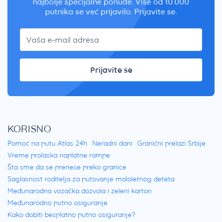
najbolje specijalne ponude. Više od 10.000
putnika se već prijavilo. Prijavite se.
Prijavite se
KORISNO
Pomoć na putu Atlas 24h
Neradni dani
Granični prelazi Srbije
Vreme prolaska naplatne rampe
Šta sme da se prenese preko granice
Saglasnost roditelja za putovanje maloletnog deteta
Međunarodna vozačka dozvola i zeleni karton
Međunarodno putno osiguranje
Kako dobiti besplatno putno osiguranje?