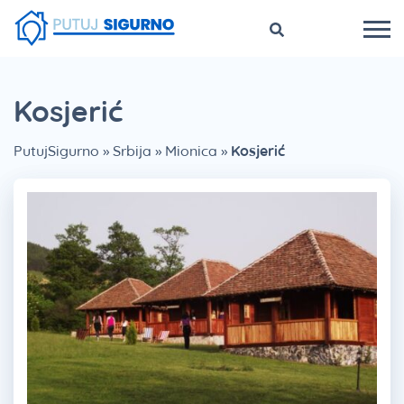
Kosjerić
PutujSigurno
»
Srbija
»
Mionica
»
Kosjerić