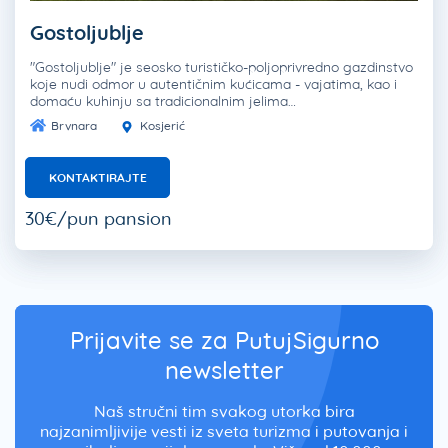
Gostoljublje
"Gostoljublje" je seosko turističko-poljoprivredno gazdinstvo
koje nudi odmor u autentičnim kućicama - vajatima, kao i
domaću kuhinju sa tradicionalnim jelima…
Brvnara
Kosjerić
KONTAKTIRAJTE
30€/pun pansion
Prijavite se za PutujSigurno
newsletter
Naš stručni tim svakog utorka bira
najzanimljivije vesti iz sveta turizma i putovanja i