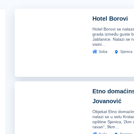
eštaj u Sjenici
Hotel Borovi
Hotel Borovi se nalaz
an tip smeštaja za koji se možete odlučiti ukoliko 
grada između guste b
Jablanice. Nalazi se 
e hotelska usluga na odličnom nivou zagarantovana
visini…
predeliti ili za apartman ili za sobu
, u zavisn
Soba
Sjenica
 zašto je obići?
Etno domaćin
ao veoma hladan kraj, u zimskim danima se
ubraj
Jovanović
riodu ili na proleće. Sam kompleks sjeničko-pešte
Objekat Etno domaćin
acija za ljude koje interesuje planinarenje.
nalazi se u selu Krst
opštine Sjenica, 2km
ravan“, 9km…
žamija u Srbiji
. Zadužbina sultanije Pertevnihal 