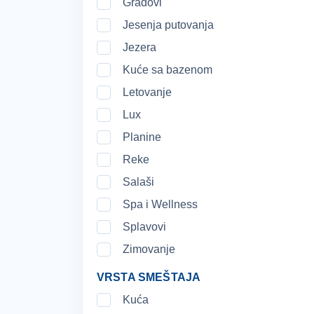
Gradovi
danas predstavlja spomenik kulture p
Jesenja putovanja
Ukoliko vas zanima religija, Sjenicu k
Jezera
posvećen Svetom arhistratigu Gavrilu
Kuće sa bazenom
Letovanje
Lux
Planine
Reke
Salaši
Spa i Wellness
Splavovi
Zimovanje
VRSTA SMEŠTAJA
Kuća