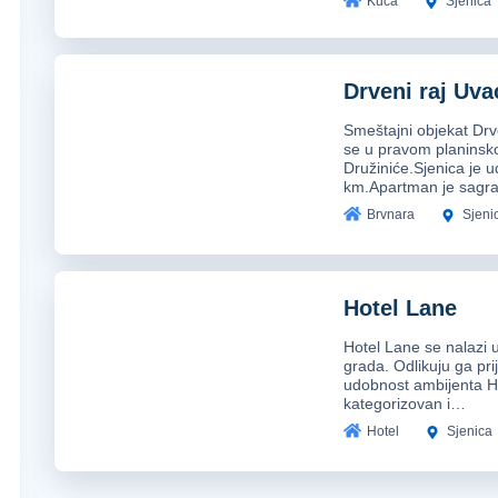
Kuća
Sjenica
od zaštitom države.
rasi
manastir Kumanica
koji se nalazi u selu Vrbn
Drveni raj Uva
, i
važi za srpski Ostrog
zbog verovanja da ima is
Smeštajni objekat Drv
se u pravom planinsk
Družiniće.Sjenica je u
km.Apartman je sagr
Brvnara
Sjeni
Hotel Lane
Hotel Lane se nalazi
grada. Odlikuju ga pri
udobnost ambijenta H
kategorizovan i…
Hotel
Sjenica