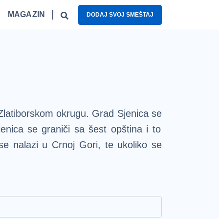
MAGAZIN
DODAJ SVOJ SMEŠTAJ
gled
Fruška gora – top 5 izletišta
Najzanimljiviji kafići u Beogradu
Nacionalni parkovi Srbije – 5 oaza prirode
latiborskom okrugu. Grad Sjenica se
nica se graniči sa šest opština i to
e nalazi u Crnoj Gori, te ukoliko se
u ponuđenih aranžmana na našem
eliko interesovanje, prvenstveno zbog