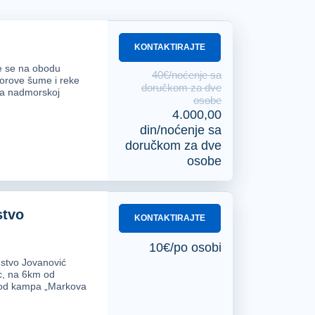
KONTAKTIRAJTE
e se na obodu
se uputite u Sjenicu.
Hoteli su veoma
40€/noćenje sa
orove šume i reke
doručkom za dve
na nadmorskoj
. Aranžmani za Sjenicu imaju u ponudi
osobe
4.000,00
osti šta odgovara vašim potrebama i
din/noćenje sa
doručkom za dve
osobe
stvo
KONTAKTIRAJTE
a u najhladnija mesta Evrope,
pa se
rske visoravni je pretežno planinskog
10€/po osobi
stvo Jovanović
ac, na 6km od
 od kampa „Markova
Valide koja je podignuta 1870. godine