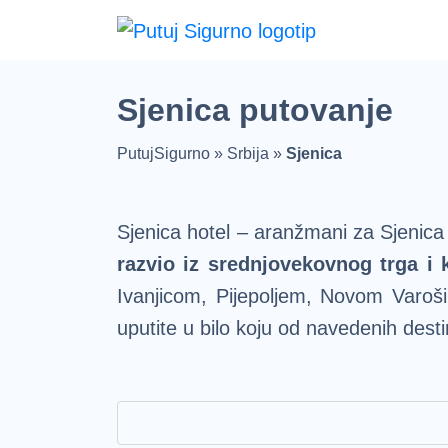
Fruška Gora
Stara planina
Srebrno Jezero
Vlasinsko jezero
Zaovinsko jezero
Borsko jezero
Sjenica putovanje
PutujSigurno
»
Srbija
»
Sjenica
Sjenica hotel – aranžmani za Sjenica
razvio iz srednjovekovnog trga i 
Ivanjicom, Pijepoljem, Novom Varoši
uputite u bilo koju od navedenih desti
Ukoliko želite da posetite gradsko 
sajtu
koji uključuju posetu i ovom g
blizine i pristupačnosti destinacije