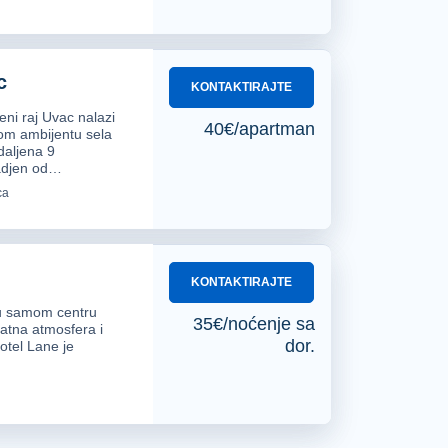
ica u dolini reke Lim. Ovaj manastir je
c
KONTAKTIRAJTE
celiteljske moći.
eni raj Uvac nalazi
40€/apartman
om ambijentu sela
daljena 9
adjen od…
ca
KONTAKTIRAJTE
 u samom centru
35€/noćenje sa
jatna atmosfera i
dor.
otel Lane je