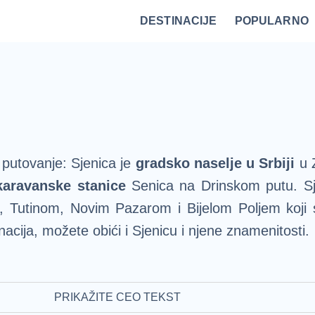
DESTINACIJE
POPULARNO
Vrnjačka Banja
Bovansko jezero
Ovčar Banja
Bajina Bašta
Gornji Milanovac
Belocrkvanska jezera
Restorani na Zlatiboru i specijaliteti
Fruška Gora – kulturna riznica Srbije
Divčibare kao atraktivna destinacija
Vidikovci na Tari za najlepši po
 putovanje: Sjenica je
gradsko naselje u Srbiji
u Z
karavanske stanice
Senica na Drinskom putu. Sje
, Tutinom, Novim Pazarom i Bijelom Poljem koji s
nacija, možete obići i Sjenicu i njene znamenitosti.
naselje Sjenica putovanje možete pronaći
u okvir
radu. Aranžmani za Sjenicu tradicionalno povlače v
PRIKAŽITE CEO TEKST
.