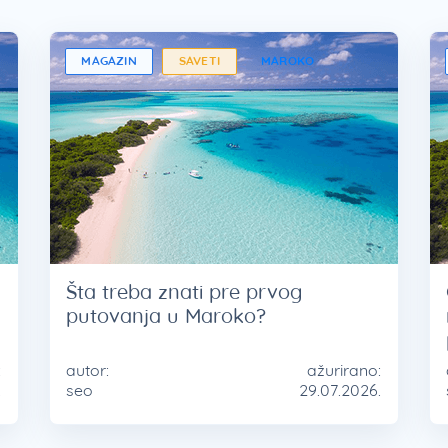
MAGAZIN
SAVETI
MAROKO
Šta treba znati pre prvog
putovanja u Maroko?
:
autor:
ažurirano:
.
seo
29.07.2026.