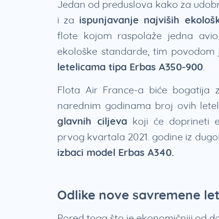
Jedan od preduslova kako za udobni
i za
ispunjavanje najviših ekološ
flote kojom raspolaže jedna avi
ekološke standarde, tim povodom
letelicama tipa Erbas A350-900
.
Flota Air France-a biće bogatija 
narednim godinama broj ovih letel
glavnih ciljeva
koji će doprineti 
prvog kvartala 2021. godine iz dugol
izbaci model Erbas A340.
Odlike nove savremene let
Pored toga što je ekonomičniji od d