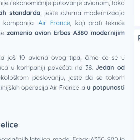
je i ekonomičnije putovanje avionom, tako
kih standarda
, jeste ažurna modernizacija
o kompanija.
Air France
, koji prati tekuće
 je
zamenio avion Erbas A380 modernijim
za još 10 aviona ovog tipa, čime će se u
ica u kompaniji povećati na 38.
Jedan od
ekološkom poslovanju, jeste da se tokom
inijskih operacija Air France-a
u potpunosti
elice
osadašnjih letelica, model Erbas A350-900 je