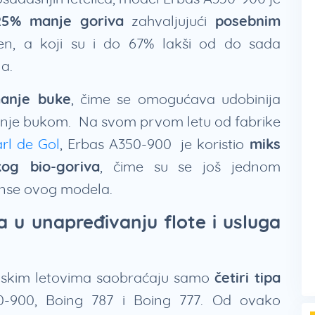
25% manje goriva
zahvaljujući
posebnim
en, a koji su i do 67% lakši od do sada
na.
nje buke
, čime se omogućava udobinija
đenje bukom. Na svom prvom letu od fabrike
rl de Gol
, Erbas A350-900 je koristio
miks
kog bio-goriva
, čime su se još jednom
anse ovog modela.
a u unapređivanju flote i usluga
ijskim letovima saobraćaju samo
četiri tipa
0-900, Boing 787 i Boing 777. Od ovako