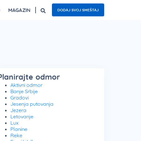
O
MAGAZIN
DODAJ SVOJ SMEŠTAJ
ogled
Fruška gora – top 5 izletišta
Najzanimljiviji kafići u Beogradu
Nacionalni parkovi Srbije – 5 oaza prirode
Planirajte odmor
Aktivni odmor
Banje Srbije
Gradovi
Jesenja putovanja
Jezera
Letovanje
Lux
Planine
Reke