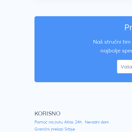
P
Naš stručni tim 
najbolje spec
KORISNO
Pomoć na putu Atlas 24h
Neradni dani
Granični prelazi Srbije