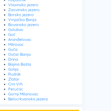
Vlasinsko jezero
Zaovinsko jezero
Borsko jezero
Vrnjačka Banja
Bovansko jezero
Golubac
Goč
Aranđelovac
Mitrovac
Guča
Ovčar Banja
Drina
Bajina Bašta
Golija
Rudnik
Zlatar
Crni Vrh
Perućac
Gornji Milanovac
Belocrkvanska jezera