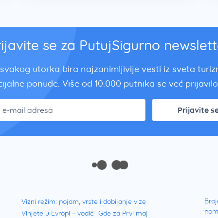
rijavite se za PutujSigurno newslett
svakog utorka bira najzanimljivije vesti iz sveta turi
ijalne ponude. Više od 10.000 putnika se već prijavilo.
Prijavite s
Broj
Vizni režim: pojam, vrste i dobijanje vize
pom
Vinjete u Evropi – vodič
Gde za Prvi maj