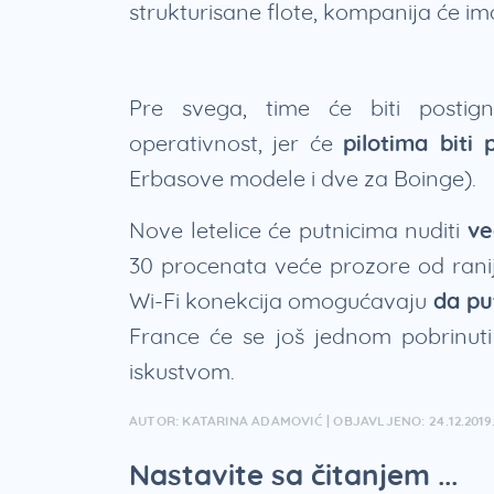
strukturisane flote, kompanija će ima
Pre svega, time će biti posti
operativnost, jer će
pilotima biti
Erbasove modele i dve za Boinge).
Nove letelice će putnicima nuditi
ve
30 procenata veće prozore od rani
Wi-Fi konekcija omogućavaju
da pu
France će se još jednom pobrinuti
iskustvom.
AUTOR: KATARINA ADAMOVIĆ | OBJAVLJENO: 24.12.2019. 
Nastavite sa čitanjem ...