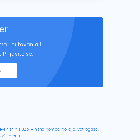
er
zma i putovanja i
 Prijavite se.
e
evi hitnih službi – hitna pomoć, policija, vatrogasci,
oć na putu