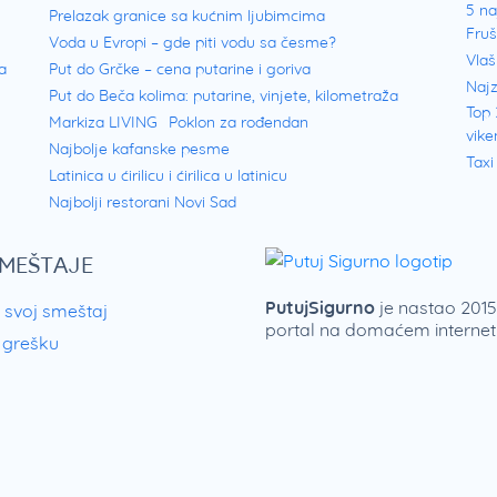
5 na
Prelazak granice sa kućnim ljubimcima
Fru
Voda u Evropi – gde piti vodu sa česme?
Vlaš
a
Put do Grčke – cena putarine i goriva
Najz
Put do Beča kolima: putarine, vinjete, kilometraža
Top 
Markiza LIVING
Poklon za rođendan
vike
Najbolje kafanske pesme
Taxi
Latinica u ćirilicu i ćirilica u latinicu
Najbolji restorani Novi Sad
SMEŠTAJE
PutujSigurno
je nastao 2015.
 svoj smeštaj
portal na domaćem internetu
i grešku