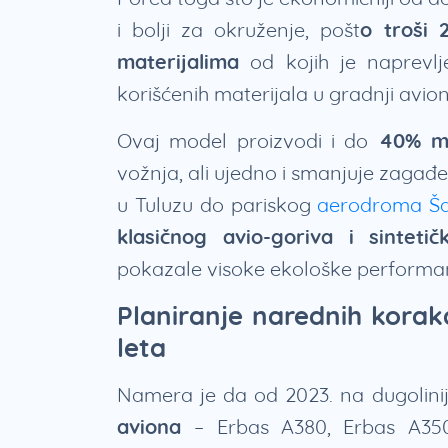
i bolji za okruženje, pošt
o troši 
materijalima
od kojih je naprevlj
korišćenih materijala u gradnji avio
Ovaj model proizvodi i do
40% ma
vožnja, ali ujedno i smanjuje zaga
u Tuluzu do pariskog
aerodroma Ša
klasičnog avio-goriva i sintetič
pokazale visoke ekološke perform
Planiranje narednih korak
leta
Namera je da od 2023. na dugolin
aviona
– Erbas A380, Erbas A35