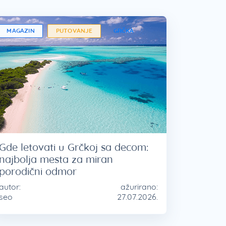
MAGAZIN
PUTOVANJE
GRČKA
Gde letovati u Grčkoj sa decom:
najbolja mesta za miran
porodični odmor
autor:
ažurirano:
seo
27.07.2026.