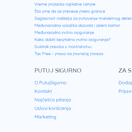
Vreme prolaska naplatne rampe
Šta sme da se prenese preko granice
Saglasnost roditelja za putovanje maloletnog detet
Međunarodna vozačka dozvola i zeleni karton
Međunarodno putno osiguranje
Kako dobiti besplatno putno osiguranje?
Gubitak pasoša u inostranstvu
Tax Free – pravo na povraćaj poreza
PUTUJ SIGURNO
ZA 
O PutujSigurno
Dodaj
Kontakt
Prijav
Najčešća pitanja
Uslovi korišćenja
Marketing