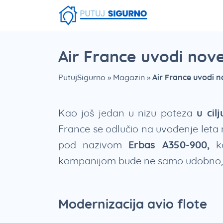
Fruška Gora
Stara planina
Smešna strana putovanja
Srebrno Jezero
Vlasinsko jezero
Zaovinsko jezero
Borsko jezero
Air France uvodi nov
PutujSigurno
»
Magazin
»
Air France uvodi 
Kao još jedan u nizu poteza
u cil
France se odlučio na uvođenje leta 
pod nazivom
Erbas A350-900,
ko
kompanijom bude ne samo udobno, v
Modernizacija avio flote