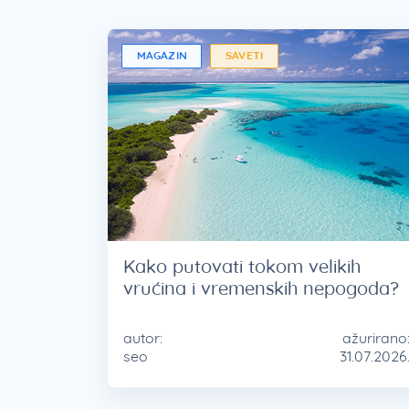
MAGAZIN
SAVETI
Kako putovati tokom velikih
vrućina i vremenskih nepogoda?
autor:
ažurirano
seo
31.07.2026