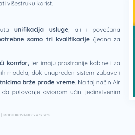
ti višestruku korist.
gnuta
unifikacija usluge
, ali i povećana
 potrebne samo tri kvalifikacije
(jedna za
ći komfor,
jer imaju prostranije kabine i za
jih modela, dok unapređen sistem zabave i
tnicima brže prođe vreme
. Na taj način Air
 da putovanje avionom učini jedinstvenim
| MODIFIKOVANO: 24.12.2019.