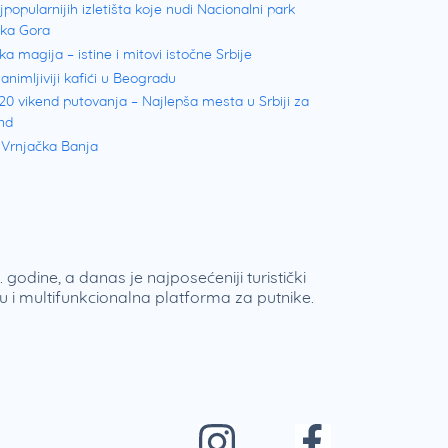
jpopularnijih izletišta koje nudi Nacionalni park
ška Gora
ka magija – istine i mitovi istočne Srbije
animljiviji kafići u Beogradu
20 vikend putovanja – Najlepša mesta u Srbiji za
nd
 Vrnjačka Banja
 godine, a danas je najposećeniji turistički
 i multifunkcionalna platforma za putnike.