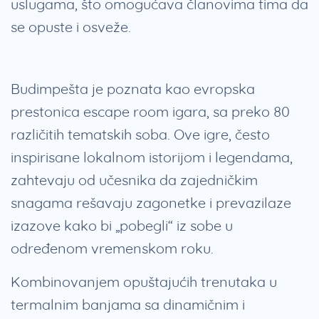
uslugama, što omogućava članovima tima da
se opuste i osveže.
Budimpešta je poznata kao evropska
prestonica escape room igara, sa preko 80
različitih tematskih soba. Ove igre, često
inspirisane lokalnom istorijom i legendama,
zahtevaju od učesnika da zajedničkim
snagama rešavaju zagonetke i prevazilaze
izazove kako bi „pobegli“ iz sobe u
određenom vremenskom roku.
Kombinovanjem opuštajućih trenutaka u
termalnim banjama sa dinamičnim i