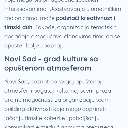
interesovanjima. Učestvovanje u umetničkim
radionicama, može
podstaći kreativnost i
timski duh
. Takođe, organizacija tematskih
događaja omogućava članovima tima da se
opuste i bolje upoznaju.
Novi Sad – grad kulture sa
opuštenom atmosferom
Novi Sad, poznat po svojoj opuštenoj
atmosferi i bogatoj kulturnoj sceni, pruža
brojne mogućnosti za organizaciju team
building aktivnosti koje mogu doprineti
jačanju timske kohezije i poboljšanju
komunikacije među članovima preduzeća.