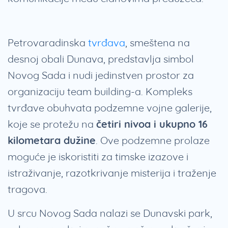
Petrovaradinska
tvrđava
, smeštena na
desnoj obali Dunava, predstavlja simbol
Novog Sada i nudi jedinstven prostor za
organizaciju team building-a. Kompleks
tvrđave obuhvata podzemne vojne galerije,
koje se protežu na
četiri nivoa i ukupno 16
kilometara dužine
. Ove podzemne prolaze
moguće je iskoristiti za timske izazove i
istraživanje, razotkrivanje misterija i traženje
tragova.
U srcu Novog Sada nalazi se Dunavski park,