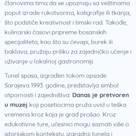
članovima tima da se upoznaju sa veštinama
poput izrade rukotvorina, kaligrafije ili tkanja,
što podstiče kreativnost i timski rad. Takođe,
kulinarski časovi pripreme bosanskih
specijaliteta, kao što su ćevapi, burek ili
baklava, pružaju priliku za zajedničko učenje i
uživanje u lokalnoj gastronomiji.
Tunel spasa, izgrađen tokom opsade
Sarajeva 1993. godine, predstavlja simbol
otpornosti i zajedništva.
Danas je pretvoren
u muzej
koji posetiocima pruža uvid u teška
vremena kroz koja je grad prošao. Kroz
edukativne ture, učesnici mogu saznati više o
istorijskom kontekstu, izgradnji tunela i