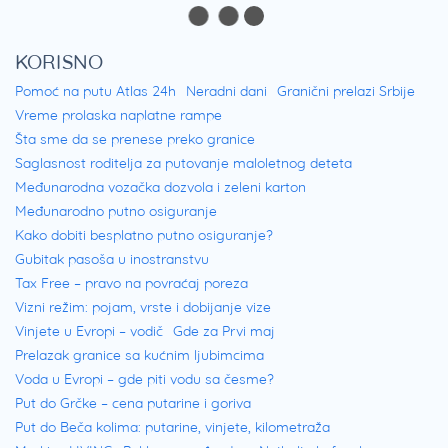
KORISNO
Pomoć na putu Atlas 24h
Neradni dani
Granični prelazi Srbije
Vreme prolaska naplatne rampe
Šta sme da se prenese preko granice
Saglasnost roditelja za putovanje maloletnog deteta
Međunarodna vozačka dozvola i zeleni karton
Međunarodno putno osiguranje
Kako dobiti besplatno putno osiguranje?
Gubitak pasoša u inostranstvu
Tax Free – pravo na povraćaj poreza
Vizni režim: pojam, vrste i dobijanje vize
Vinjete u Evropi – vodič
Gde za Prvi maj
Prelazak granice sa kućnim ljubimcima
Voda u Evropi – gde piti vodu sa česme?
Put do Grčke – cena putarine i goriva
Put do Beča kolima: putarine, vinjete, kilometraža