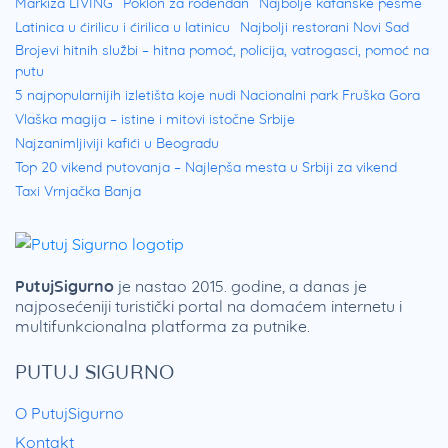
Markiza LIVING
Poklon za rođendan
Najbolje kafanske pesme
Latinica u ćirilicu i ćirilica u latinicu
Najbolji restorani Novi Sad
Brojevi hitnih službi – hitna pomoć, policija, vatrogasci, pomoć na
putu
5 najpopularnijih izletišta koje nudi Nacionalni park Fruška Gora
Vlaška magija – istine i mitovi istočne Srbije
Najzanimljiviji kafići u Beogradu
Top 20 vikend putovanja – Najlepša mesta u Srbiji za vikend
Taxi Vrnjačka Banja
PutujSigurno
je nastao 2015. godine, a danas je
najposećeniji turistički portal na domaćem internetu i
multifunkcionalna platforma za putnike.
PUTUJ SIGURNO
O PutujSigurno
Kontakt