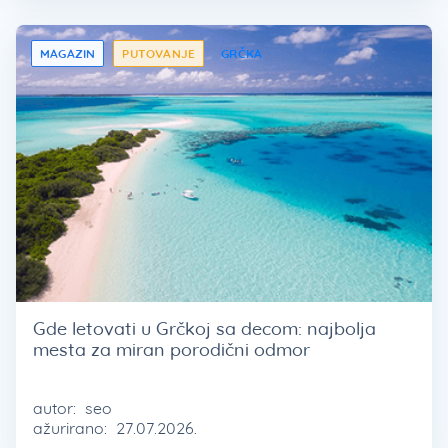
MAGAZIN
PUTOVANJE
GRČKA
Gde letovati u Grčkoj sa decom: najbolja
mesta za miran porodični odmor
autor:
seo
ažurirano:
27.07.2026.