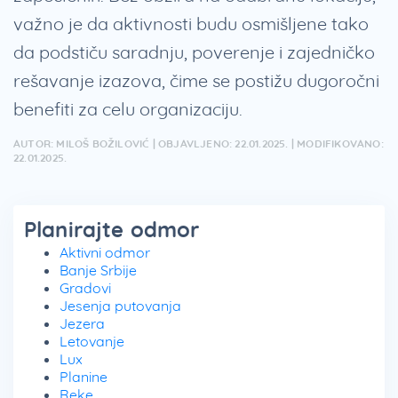
važno je da aktivnosti budu osmišljene tako
da podstiču saradnju, poverenje i zajedničko
rešavanje izazova, čime se postižu dugoročni
benefiti za celu organizaciju.
AUTOR: MILOŠ BOŽILOVIĆ | OBJAVLJENO: 22.01.2025. | MODIFIKOVANO:
22.01.2025.
Planirajte odmor
Aktivni odmor
Banje Srbije
Gradovi
Jesenja putovanja
Jezera
Letovanje
Lux
Planine
Reke