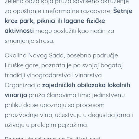
zelena oaza koja pruža savršeno okruženje
za opuštanje i neformalne razgovore.
Šetnje
kroz park, piknici ili lagane fizičke
aktivnosti
mogu poslužiti kao način za
smanjenje stresa.
Okolina Novog Sada, posebno područje
Fruške gore, poznata je po svojoj bogatoj
tradiciji vinogradarstva i vinarstva.
Organizacija
zajedničkih obilazaka lokalnih
vinarija
pruža članovima tima jedinstvenu
priliku da se upoznaju sa procesom
proizvodnje vina, učestvuju u degustacijama i
uživaju u prelepim pejzažima.