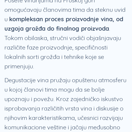
Posete vinarijama na Fruškoj gori
omogućavaju članovima tima da steknu uvid
u
kompleksan proces proizvodnje vina, od
uzgoja grožđa do finalnog proizvoda
.
Tokom obilaska, stručni vodiči objašnjavaju
različite faze proizvodnje, specifičnosti
lokalnih sorti grožđa i tehnike koje se
primenjuju.
Degustacije vina pružaju opuštenu atmosferu
u kojoj članovi tima mogu da se bolje
upoznaju i povežu. Kroz zajedničko iskustvo
isprobavanja različitih vrsta vina i diskusije o
njihovim karakteristikama, učesnici razvijaju
komunikacione veštine i jačaju međusobno