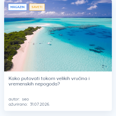
MAGAZIN
SAVETI
Kako putovati tokom velikih vrućina i
vremenskih nepogoda?
autor:
seo
ažurirano:
31.07.2026.