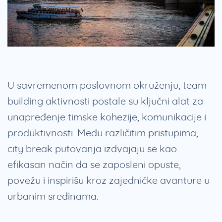
U savremenom poslovnom okruženju, team
building aktivnosti postale su ključni alat za
unapređenje timske kohezije, komunikacije i
produktivnosti. Među različitim pristupima,
city break putovanja izdvajaju se kao
efikasan način da se zaposleni opuste,
povežu i inspirišu kroz zajedničke avanture u
urbanim sredinama.