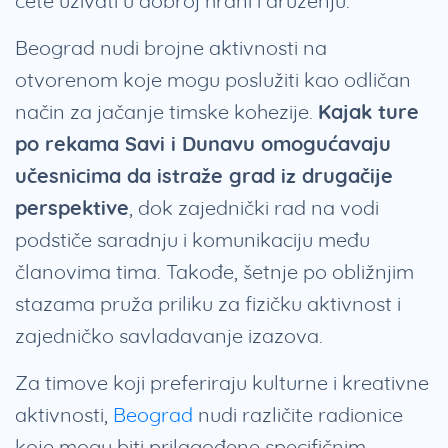
ćete uživati u dobroj hrani i druženju.
Beograd nudi brojne aktivnosti na
otvorenom koje mogu poslužiti kao odličan
način za jačanje timske kohezije.
Kajak ture
po rekama Savi i Dunavu omogućavaju
učesnicima da istraže grad iz drugačije
perspektive
, dok zajednički rad na vodi
podstiče saradnju i komunikaciju među
članovima tima. Takođe, šetnje po obližnjim
stazama pruža priliku za fizičku aktivnost i
zajedničko savladavanje izazova.
Za timove koji preferiraju kulturne i kreativne
aktivnosti,
Beograd
nudi različite radionice
koje mogu biti prilagođene specifičnim