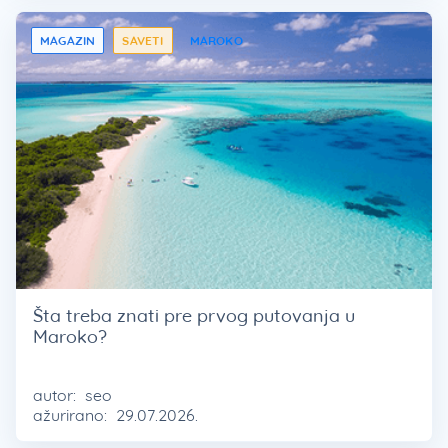
MAGAZIN
SAVETI
MAROKO
Šta treba znati pre prvog putovanja u
Maroko?
autor:
seo
ažurirano:
29.07.2026.