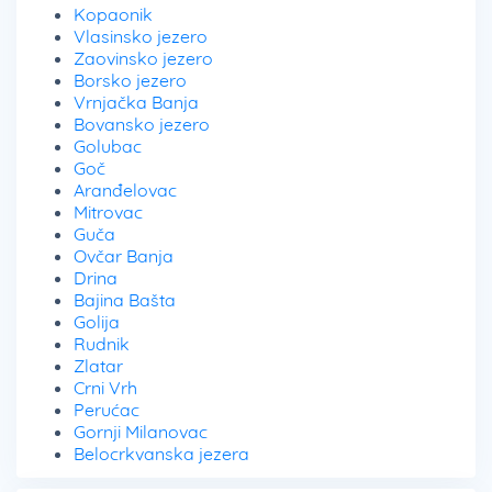
Kopaonik
Vlasinsko jezero
Zaovinsko jezero
Borsko jezero
Vrnjačka Banja
Bovansko jezero
Golubac
Goč
Aranđelovac
Mitrovac
Guča
Ovčar Banja
Drina
Bajina Bašta
Golija
Rudnik
Zlatar
Crni Vrh
Perućac
Gornji Milanovac
Belocrkvanska jezera