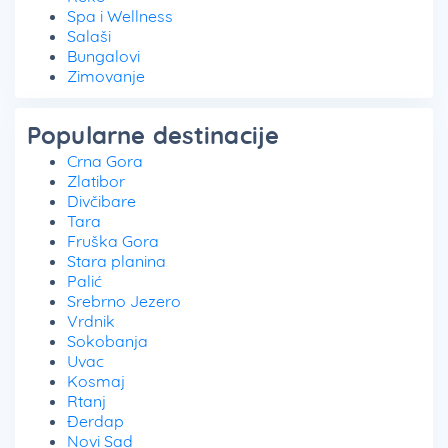
Spa i Wellness
Salaši
Bungalovi
Zimovanje
Popularne destinacije
Crna Gora
Zlatibor
Divčibare
Tara
Fruška Gora
Stara planina
Palić
Srebrno Jezero
Vrdnik
Sokobanja
Uvac
Kosmaj
Rtanj
Đerdap
Novi Sad