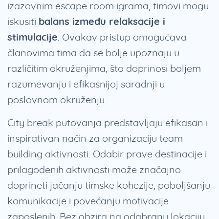
izazovnim escape room igrama, timovi mogu
iskusiti
balans između relaksacije i
stimulacije
. Ovakav pristup omogućava
članovima tima da se bolje upoznaju u
različitim okruženjima, što doprinosi boljem
razumevanju i efikasnijoj saradnji u
poslovnom okruženju.
City break putovanja predstavljaju efikasan i
inspirativan način za organizaciju team
building aktivnosti. Odabir prave destinacije i
prilagođenih aktivnosti može značajno
doprineti jačanju timske kohezije, poboljšanju
komunikacije i povećanju motivacije
zaposlenih. Bez obzira na odabranu lokaciju,